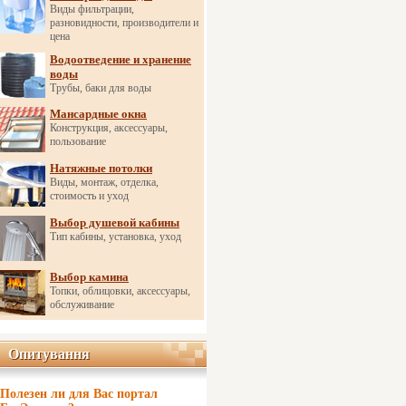
Виды фильтрации,
разновидности, производители и
цена
Водоотведение и хранение
воды
Трубы, баки для воды
Мансардные окна
Конструкция, аксессуары,
пользование
Натяжные потолки
Виды, монтаж, отделка,
стоимость и уход
Выбор душевой кабины
Тип кабины, установка, уход
Выбор камина
Топки, облицовки, аксессуары,
обслуживание
Опитування
Опитування
Полезен ли для Вас портал