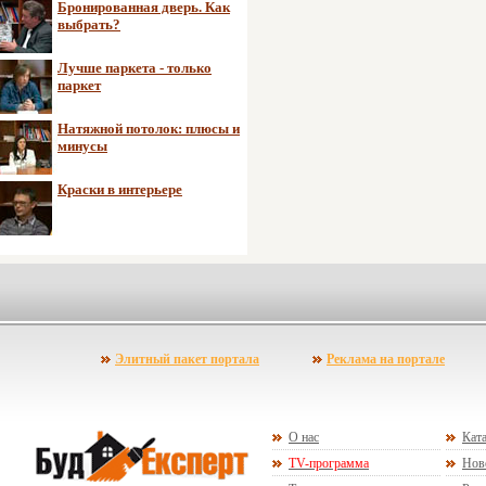
Бронированная дверь. Как
выбрать?
Лучше паркета - только
паркет
Натяжной потолок: плюсы и
минусы
Краски в интерьере
Элитный пакет портала
Реклама на портале
О нас
Ката
TV-программа
Нов