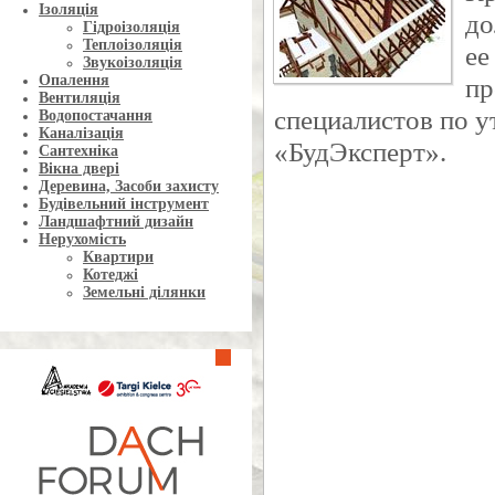
Ізоляція
до
Гідроізоляція
Теплоізоляція
ее
Звукоізоляція
Опалення
пр
Вентиляція
специалистов по 
Водопостачання
Каналізація
«БудЭксперт».
Сантехніка
Вікна двері
Деревина, Засоби захисту
Будівельний інструмент
Ландшафтний дизайн
Нерухомість
Квартири
Котеджі
Земельні ділянки