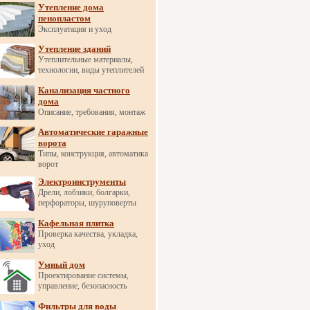
Утепление дома
пенопластом
Эксплуатация и уход
Утепление зданий
Утеплительные материалы,
технологии, виды утеплителей
Канализация частного
дома
Описание, требования, монтаж
Автоматические гаражные
ворота
Типы, конструкция, автоматика
ворот
Электроинструменты
Дрели, лобзики, болгарки,
перфораторы, шуруповерты
Кафельная плитка
Проверка качества, укладка,
уход
Умный дом
Проектирование системы,
управление, безопасность
Фильтры для воды