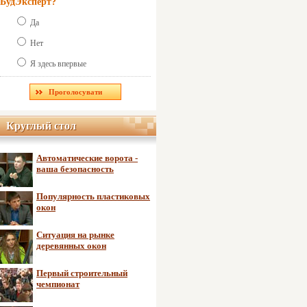
БудЭксперт?
Да
Нет
Я здесь впервые
Круглый стол
Круглый стол
Автоматические ворота -
ваша безопасность
Популярность пластиковых
окон
Ситуация на рынке
деревянных окон
Первый строительный
чемпионат