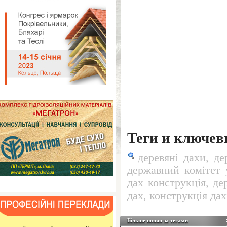
Теги и ключе
деревяні дахи
,
де
державний комітет 
дах конструкція
,
де
дах
,
конструкція дах
Більше новин за тегами