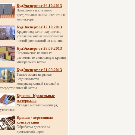
БудЭксперт от 26.10.2013
Программа ипотечного
кредитования жилья, солнечные
коллекторы
БудЭксперт от 12.10.2013
Кредит под залог имущества,
утепление жилья экологически
чистой фитоплитой из камыша
БудЭксперт от 28.09.2013
Ограничение наличных
расчетов, теплоизоляция крыши
минеральной ватой
БудЭксперт от 21.09.2013
Теплое жилье на рынке
недвижимости,
конденсационный газовый и
твердотопливный котлы
Крыша - Кровельные
материалы
Укладка металлочерепицы,
утепление
Крыша - деревянная
конструкция
Обработка древесины,
кровельный пирог