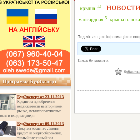
новост
13
крыша
5
мансардная
крыша плоска
Поділіться цією інформацією в со
Також Ви можете:
Добавить 
Программа БудЭксперт
Программа БудЭксперт
БудЭксперт от 23.11.2013
Кредит на приобретение
недвижимости на вторичном
рынке, металлопластиковые
окна и входные двери
БудЭксперт от 09.11.2013
Покупка жилья во Львове,
кредит на энергосбережение,
теплый пленочный пол