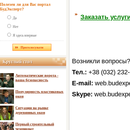
Полезен ли для Вас портал
БудЭксперт?
Заказать услуг
Да
Нет
Я здесь впервые
Возникли вопросы?
Круглый стол
Круглый стол
Тел.:
+38 (032) 232
Автоматические ворота -
ваша безопасность
E-mail:
web.budexp
Популярность пластиковых
Skype:
web.budexpe
окон
Ситуация на рынке
деревянных окон
Первый строительный
чемпионат