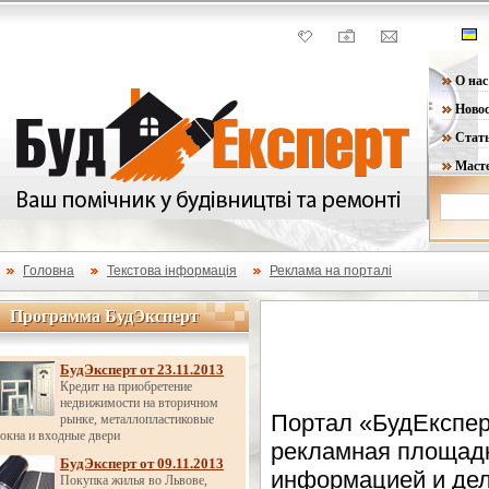
О нас
Ново
Стат
Маст
Головна
Текстова інформація
Реклама на порталі
Программа БудЭксперт
Программа БудЭксперт
БудЭксперт от 23.11.2013
Кредит на приобретение
недвижимости на вторичном
Портал «БудЕкспер
рынке, металлопластиковые
окна и входные двери
рекламная площадк
БудЭксперт от 09.11.2013
информацией и дел
Покупка жилья во Львове,