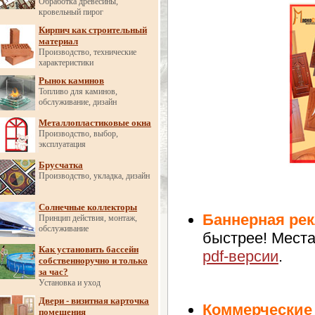
Обработка древесины,
кровельный пирог
Кирпич как строительный
материал
Производство, технические
характеристики
Рынок каминов
Топливо для каминов,
обслуживание, дизайн
Металлопластиковые окна
Производство, выбор,
эксплуатация
Брусчатка
Производство, укладка, дизайн
Солнечные коллекторы
Баннерная ре
Принцип действия, монтаж,
обслуживание
быстрее! Места
Как установить бассейн
pdf-версии
.
собственноручно и только
за час?
Установка и уход
Двери - визитная карточка
Коммерческие
помещения