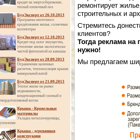
кредит на энергосбережение,
ремонтирует жилье
теплый пленочный пол
строительных и арх
БудЭксперт от 26.10.2013
Программа ипотечного
Стремитесь донест
кредитования жилья, солнечные
коллекторы
клиентов?
БудЭксперт от 12.10.2013
Тогда реклама на 
Кредит под залог имущества,
утепление жилья экологически
нужно!
чистой фитоплитой из камыша
БудЭксперт от 28.09.2013
Мы предлагаем шир
Ограничение наличных
расчетов, теплоизоляция крыши
минеральной ватой
БудЭксперт от 21.09.2013
Теплое жилье на рынке
недвижимости,
конденсационный газовый и
твердотопливный котлы
Крыша - Кровельные
материалы
Укладка металлочерепицы,
утепление
Крыша - деревянная
конструкция