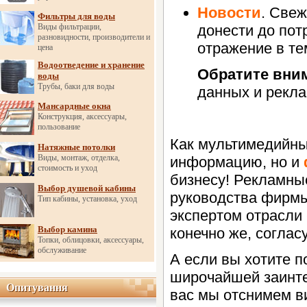
Новости
. Све
Фильтры для воды
Виды фильтрации,
донести до пот
разновидности, производители и
отражение в те
цена
Водоотведение и хранение
Обратите вни
воды
Трубы, баки для воды
данных и рекла
Мансардные окна
Конструкция, аксессуары,
пользование
Как мультимедийны
Натяжные потолки
Виды, монтаж, отделка,
информацию, но и
стоимость и уход
бизнесу! Рекламны
Выбор душевой кабины
руководства фирмы
Тип кабины, установка, уход
экспертом отрасли 
Выбор камина
конечно же, соглас
Топки, облицовки, аксессуары,
обслуживание
А если вы хотите 
широчайшей заинте
Опитування
Опитування
вас мы отснимем в