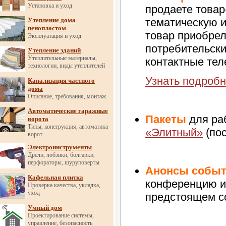
Установка и уход
продаете товар
Утепление дома
тематическую и
пенопластом
товар приобрел
Эксплуатация и уход
потребительски
Утепление зданий
Утеплительные материалы,
контактные тел
технологии, виды утеплителей
Узнать подробн
Канализация частного
дома
Описание, требования, монтаж
Автоматические гаражные
Пакеты
для ра
ворота
Типы, конструкция, автоматика
«Элитный»
(по
ворот
Электроинструменты
Дрели, лобзики, болгарки,
перфораторы, шуруповерты
Анонсы собы
Кафельная плитка
конференцию и
Проверка качества, укладка,
уход
предстоящем с
Умный дом
Проектирование системы,
управление, безопасность