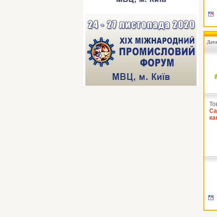
Дата
То
Са
ка