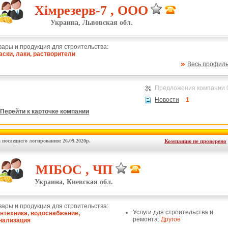
Хімрезерв-7 , ООО
Украина, Львовская обл.
вары и продукция для строительства:
аски, лаки, растворители
Весь профил
Предложения компании 
Новости
1
Перейти к карточке компании
 последнего логирования: 26.09.2020р.
Компанию не проверено
МІБОС , ЧП
Украина, Киевская обл.
вары и продукция для строительства:
Услуги для строительства и
нтехника, водоснабжение,
ремонта:
Другое
нализация