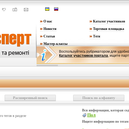
О нас
Каталог участников
Новости
Торговая площадка
Статьи
Теги
Мастер-классы
Воспользуйтесь рубрикатором для удобно
Каталог участников портала
, ищите пар
Расширенный поиск
Поиск по алфавиту
Вся информация, которая сод
Пол
его тегов в разделе
Ищите информацию по тегам 