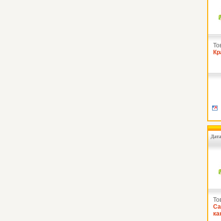
То
Кр
Дата
То
Са
ка