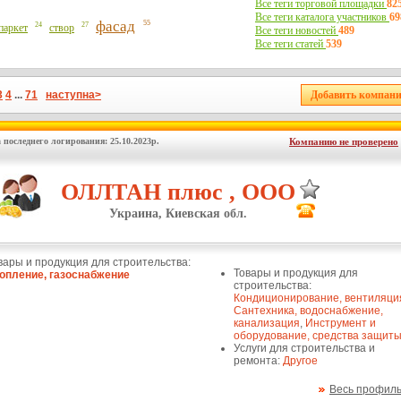
Все теги торговой площадки
82
Все теги каталога участников
69
фасад
55
27
24
паркет
створ
Все теги новостей
489
Все теги статей
539
3
4
...
71
наступна>
 последнего логирования: 25.10.2023р.
Компанию не проверено
ОЛЛТАН плюс , ООО
Украина, Киевская обл.
вары и продукция для строительства:
Товары и продукция для
опление, газоснабжение
строительства:
Кондиционирование, вентиляци
Сантехника, водоснабжение,
канализация
,
Инструмент и
оборудование, средства защит
Услуги для строительства и
ремонта:
Другое
Весь профил