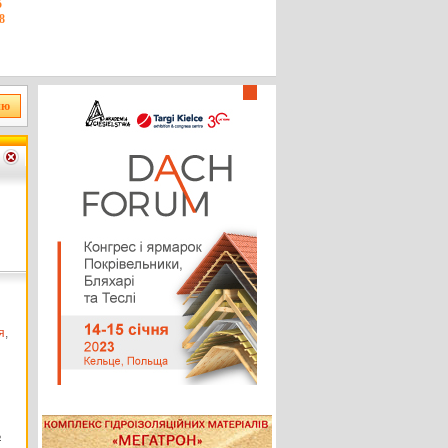
5
8
я
,
ы
ь