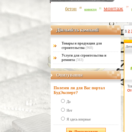
монтаж
77
бетон
48
11
конвектор
Діяльність компанії
Діяльність компанії
1
2
Товары и продукция для
Дата
строительства
(968)
Услуги для строительства и
ремонта
(563)
Опитування
Опитування
То
Полезен ли для Вас портал
От
БудЭксперт?
Да
Нет
Я здесь впервые