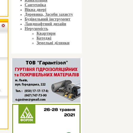
Каналізація
Сантехніка
Вікна двері
Деревина, Засоби захисту
Будівельний інструмент
Ландшафтний дизайн
Нерухомість
Квартири
Котеджі
Земельні ділянки
ь