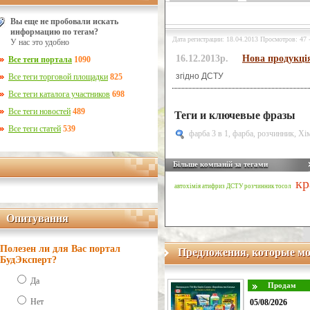
Вы еще не пробовали искать
информацию по тегам?
Дата регистрации: 18.04.2013 Просмотров: 47 -
У нас это удобно
16.12.2013р.
Нова продукці
Все теги портала
1090
згідно ДСТУ
Все теги торговой площадки
825
Все теги каталога участников
698
Все теги новостей
489
Теги и ключевые фразы
Все теги статей
539
фарба 3 в 1
,
фарба, розчинник
,
Хі
Більше компаній за тегами
кр
автохімія
атифриз
ДСТУ
розчинник
тосол
Опитування
Опитування
Полезен ли для Вас портал
Предложения, которые мо
БудЭксперт?
Да
Нет
05/08/2026