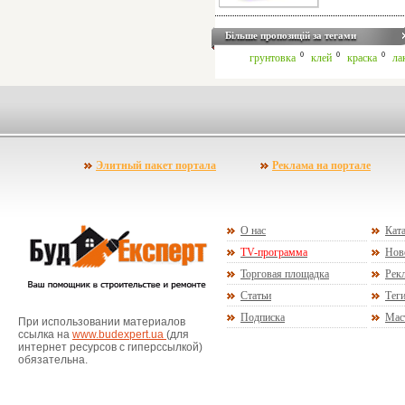
Більше пропозицій за тегами
0
0
0
грунтовка
клей
краска
ла
Элитный пакет портала
Реклама на портале
О нас
Ката
TV-программа
Нов
Торговая площадка
Рекл
Статьи
Тег
Подписка
Мас
При использовании материалов
ссылка на
www.budexpert.ua
(для
интернет ресурсов с гиперссылкой)
обязательна.