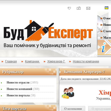
О нас
Ново
Стат
Маст
Главная
Компании
Хімрезерв-7
Новости компании
Рубрикатор
Компания Хімрезерв-7
Рубрикатор
Компания Хімрезерв-7
Дата последнего логирования: 22.02.20
Новости отрасли
(2493)
Новости компаний
(360)
Хім
Новости портала
(58)
Украина,
Теги портала
Теги портала
О компании
О продукции