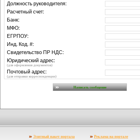
Должность руководителя:
Расчетный счет:
Severity: 8192
Банк:
Message: Call-time pass-by-refe
МФО:
ЕГРПОУ:
Filename: views/base_frame2.ph
Инд. Код. #:
Свидетельство ПР НДС:
Line Number: 258
Юридический адрес:
(для оформления документов)
Почтовый адрес:
(для отправки корреспонденции)
A PHP Error was encountered
Severity: 8192
Message: Call-time pass-by-refe
Filename: views/base_frame2.ph
Элитный пакет портала
Реклама на портале