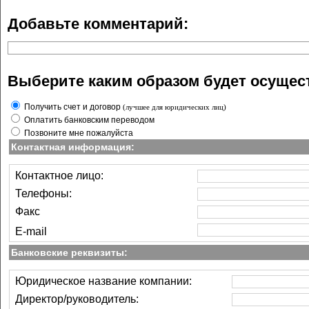
Message: Call-time pass-by-refe
Добавьте комментарий:
Filename: views/base_frame2.ph
Line Number: 195
Выберите каким образом будет осущес
Получить счет и договор
(лучшее для юридических лиц)
Оплатить банковским переводом
A PHP Error was encountered
Позвоните мне пожалуйста
Контактная информация:
Severity: 8192
Контактное лицо:
Message: Call-time pass-by-refe
Телефоны:
Факс
Filename: views/base_frame2.ph
E-mail
Line Number: 207
Банковские реквизиты:
Юридическое название компании:
Директор/руководитель:
A PHP Error was encountered