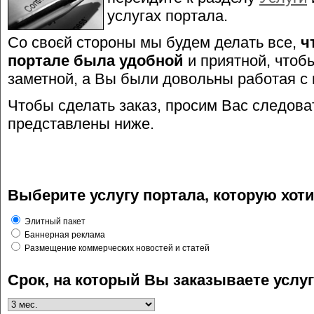
услугах портала.
Line Number: 193
Со своєй стороны мы будем делать все,
ч
портале была удобной
и приятной, что
A PHP Error was encountered
заметной, а Вы были довольны работая с 
Чтобы сделать заказ, просим Вас следова
Severity: 8192
представлены ниже.
Message: Call-time pass-by-refe
Filename: views/base_frame2.ph
Выберите услугу портала, которую хоти
Line Number: 194
Элитный пакет
Баннерная реклама
Размещение коммерческих новостей и статей
A PHP Error was encountered
Срок, на который Вы заказываете услуг
Severity: 8192