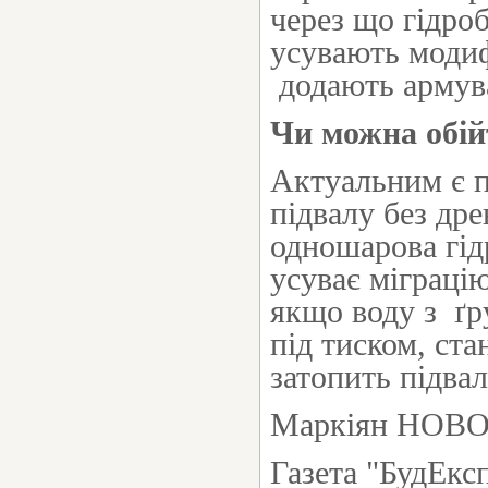
через що гідроб
усувають модиф
додають армув
Чи можна обій
Актуальним є п
підвалу без др
одношарова гід
усуває міграцію
якщо воду з ґр
під тиском, ст
затопить підва
Маркіян НОВ
Газета "БудЕксп