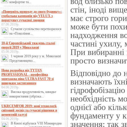
вод близько пов
комфортне та...
стін, іноді ви
«Поверніть природу до свого будинку»:
має строго гор
глобальна кампанія від VELUX з
порятунку сучасної людини
може бути похи
07.06.2019р.
Сучасне суспільство перетворилося
надходження во
на «Покоління...
частині ухилу, 
10-й Європейський тиждень сталої
енергії 2019 у Миколаєві
При вибиранні 
05.06.2019р.
1 червня 2019 року у м. Миколаєві
просто визначит
Представництво...
Нова розробка від TYTAN
Відповідно до 
PROFESSIONAL - професійна
монтажна піна ULTRA FAST 70 зі
визначають їхні
швидким застиганням
04.06.2019р.
гідрофобізацію
Висока продуктивність, швидке
необхідність мо
використання (обрізка...
однієї або кіль
UKRCEMFOR 2019: нові технології,
світовий досвід та сучасні рішення в
фундаменту у к
цементній галузі
04.06.2019р.
значення: так 
В Києві відбулася VIІІ Міжнародна