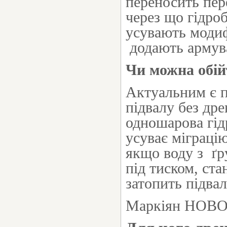
переносить пере
через що гідроб
усувають модиф
додають армув
Чи можна обій
Актуальним є п
підвалу без др
одношарова гід
усуває міграцію
якщо воду з ґр
під тиском, ст
затопить підва
Маркіян НОВ