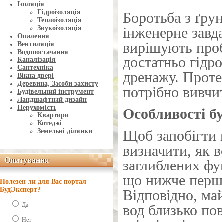
Ізоляція
Гідроізоляція
Боротьба з ґру
Теплоізоляція
Звукоізоляція
інженерне завд
Опалення
вирішують проб
Вентиляція
Водопостачання
достатньо гідро
Каналізація
Сантехніка
дренажу. Проте
Вікна двері
Деревина, Засоби захисту
потрібно вивчит
Будівельний інструмент
Ландшафтний дизайн
Нерухомість
Особливості б
Квартири
Котеджі
Земельні ділянки
Щоб запобігти 
визначити, як в
Опитування
Опитування
заглиблених фу
що нижче першо
Полезен ли для Вас портал
БудЭксперт?
Відповідно, ма
Да
вод близько пов
Нет