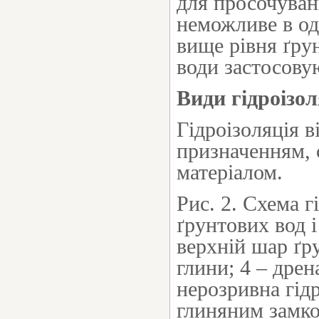
для просочуван
неможливе в од
вище рівня ґру
води застосову
Види гідроізол
Гідроізоляція 
призначенням, 
матеріалом.
Рис. 2. Схема г
ґрунтових вод і
верхній шар ґр
глини; 4 – дрен
нерозривна гід
глиняним замко