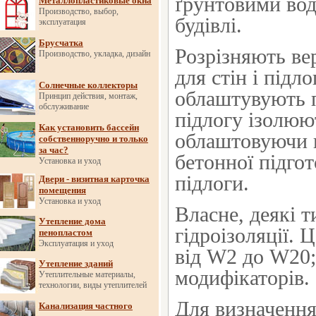
ґрунтовими вод
Металлопластиковые окна
Производство, выбор,
будівлі.
эксплуатация
Брусчатка
Розрізняють ве
Производство, укладка, дизайн
для стін і підл
Солнечные коллекторы
облаштувують п
Принцип действия, монтаж,
обслуживание
підлогу ізолюю
Как установить бассейн
облаштовуючи 
собственноручно и только
за час?
бетонної підго
Установка и уход
підлоги.
Двери - визитная карточка
помещения
Установка и уход
Власне, деякі т
Утепление дома
гідроізоляції. 
пенопластом
Эксплуатация и уход
від W2 до W20;
Утепление зданий
модифікаторів.
Утеплительные материалы,
технологии, виды утеплителей
Для визначення
Канализация частного