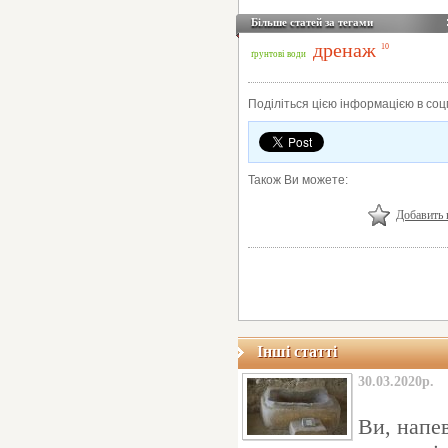
Більше статей за тегами
дренаж
10
ґрунтові води
Поділіться цією інформацією в со
Також Ви можете:
Добавить 
Інші статті
30.03.2020р.
Ви, напев