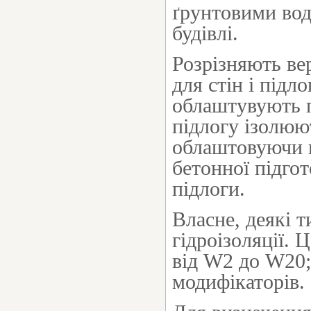
ґрунтовими вод
будівлі.
Розрізняють ве
для стін і підл
облаштувують п
підлогу ізолюю
облаштовуючи 
бетонної підго
підлоги.
Власне, деякі т
гідроізоляції. 
від W2 до W20;
модифікаторів.