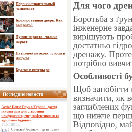
Для чого дре
Первый строительный
чемпионат
Боротьба з ґру
Бронированная дверь. Как
выбрать?
інженерне завд
вирішують проб
Лучше паркета - только
паркет
достатньо гідро
дренажу. Проте
Натяжной потолок: плюсы и
минусы
потрібно вивчит
Краски в интерьере
Особливості б
Щоб запобігти 
Последние новости
Последние новости
визначити, як в
заглиблених фу
Active House Days в Україні: досвід
інноваторів для створення
що нижче першо
комфортного, енергоефективного та
здорового будинку
Відповідно, ма
21.06.2019р.
Сучасний будинок – це не тільки