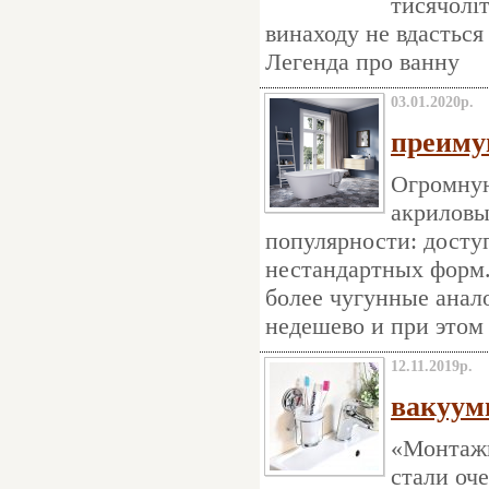
тисячоліт
винаходу не вдасться 
Легенда про ванну
03.01.2020р.
преиму
Огромную
акриловы
популярности: доступ
нестандартных форм.
более чугунные анал
недешево и при этом
12.11.2019р.
вакуум
«Монтажн
стали оч