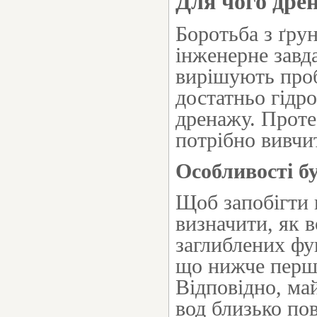
Для чого дре
Боротьба з ґру
інженерне завд
вирішують проб
достатньо гідро
дренажу. Проте
потрібно вивчит
Особливості б
Щоб запобігти 
визначити, як в
заглиблених фу
що нижче першо
Відповідно, ма
вод близько пов