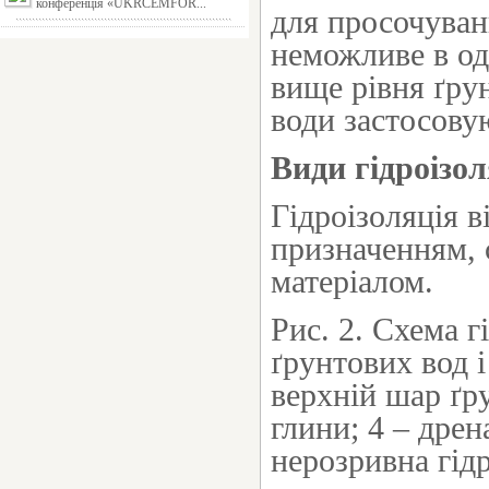
конференція «UKRCEMFOR...
для просочуван
неможливе в од
вище рівня ґру
води застосову
Види гідроізол
Гідроізоляція 
призначенням, 
матеріалом.
Рис. 2. Схема г
ґрунтових вод і
верхній шар ґр
глини; 4 – дрен
нерозривна гід