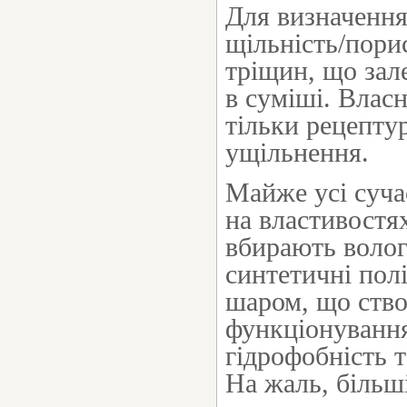
Для визначення
щільність/порис
тріщин, що зал
в суміші. Власн
тільки рецептур
ущільнення.
Майже усі сучас
на властивостя
вбирають вологу
синтетичні пол
шаром, що ство
функціонуванн
гідрофобність т
На жаль, більш