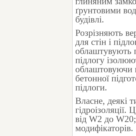
глиняним замко
ґрунтовими вод
будівлі.
Розрізняють ве
для стін і підл
облаштувують п
підлогу ізолюю
облаштовуючи 
бетонної підго
підлоги.
Власне, деякі т
гідроізоляції. 
від W2 до W20;
модифікаторів.