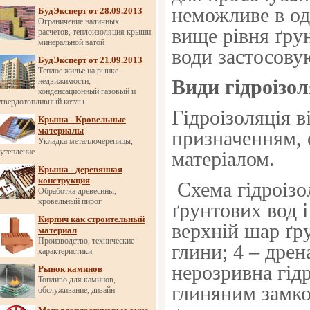
неможливе в од
БудЭксперт от 28.09.2013
Ограничение наличных
вище рівня ґру
расчетов, теплоизоляция крыши
минеральной ватой
води застосову
БудЭксперт от 21.09.2013
Теплое жилье на рынке
Види гідроізол
недвижимости,
конденсационный газовый и
твердотопливный котлы
Гідроізоляція 
Крыша - Кровельные
материалы
призначенням, 
Укладка металлочерепицы,
утепление
матеріалом.
Крыша - деревянная
конструкция
Схема гідроізо
Обработка древесины,
кровельный пирог
ґрунтових вод і
Кирпич как строительный
верхній шар ґр
материал
Производство, технические
глини; 4 – дрен
характеристики
нерозривна гід
Рынок каминов
Топливо для каминов,
глиняним замко
обслуживание, дизайн