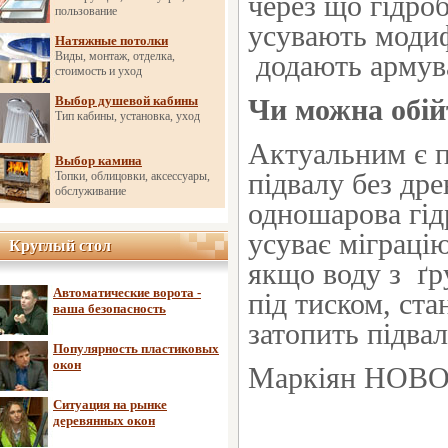
через що гідроб
пользование
усувають модиф
Натяжные потолки
Виды, монтаж, отделка,
додають армув
стоимость и уход
Выбор душевой кабины
Чи можна обій
Тип кабины, установка, уход
Актуальним є п
Выбор камина
підвалу без др
Топки, облицовки, аксессуары,
обслуживание
одношарова гід
усуває міграцію
Круглый стол
Круглый стол
якщо воду з
ґр
Автоматические ворота -
під тиском, ст
ваша безопасность
затопить підва
Популярность пластиковых
окон
Маркіян НОВ
Ситуация на рынке
деревянных окон