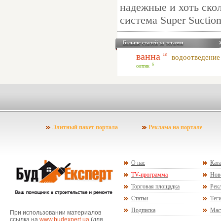
надежные и хоть ско
система Super Suction
Більше статей за тегами
ванна
18
водоотведение
6
септик
Элитный пакет портала
Реклама на портале
О нас
Ката
TV-программа
Нов
Торговая площадка
Рекл
Статьи
Тег
Подписка
Мас
При использовании материалов
ссылка на
www.budexpert.ua
(для