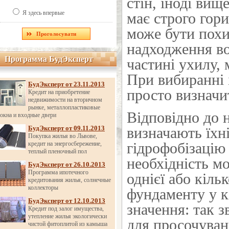
стін, іноді вищ
Я здесь впервые
має строго гор
може бути похи
надходження во
Программа БудЭксперт
Программа БудЭксперт
частині ухилу, 
При вибиранні 
БудЭксперт от 23.11.2013
просто визначит
Кредит на приобретение
недвижимости на вторичном
рынке, металлопластиковые
Відповідно до 
окна и входные двери
БудЭксперт от 09.11.2013
визначають їхні
Покупка жилья во Львове,
гідрофобізацію
кредит на энергосбережение,
теплый пленочный пол
необхідність мо
БудЭксперт от 26.10.2013
Программа ипотечного
однієї або кіль
кредитования жилья, солнечные
коллекторы
фундаменту у к
БудЭксперт от 12.10.2013
значення: так 
Кредит под залог имущества,
утепление жилья экологически
для просочуван
чистой фитоплитой из камыша