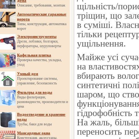
дома
щільність/порис
Описание, требования, монтаж
тріщин, що зал
Автоматические гаражные
ворота
в суміші. Власн
Типы, конструкция, автоматика
ворот
тільки рецептур
Электроинструменты
ущільнення.
Дрели, лобзики, болгарки,
перфораторы, шуруповерты
Майже усі сучас
Кафельная плитка
Проверка качества, укладка,
на властивостя
уход
вбирають вологу
Умный дом
Проектирование системы,
синтетичні пол
управление, безопасность
шаром, що ство
Фильтры для воды
Виды фильтрации,
функціонуванн
разновидности, производители и
цена
гідрофобність т
Водоотведение и хранение
воды
На жаль, більш
Трубы, баки для воды
переносить пере
Мансардные окна
Конструкция, аксессуары,