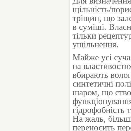
Для визначення
щільність/порис
тріщин, що зал
в суміші. Власн
тільки рецептур
ущільнення.
Майже усі сучас
на властивостя
вбирають вологу
синтетичні пол
шаром, що ство
функціонуванн
гідрофобність т
На жаль, більш
переносить пере