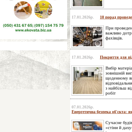
17.01.2026р.
10 порад проведе
При проведен
важливо дотр
фахівців.
17.01.2026р.
Покриття для під
Вибір матеріа
зовнішній виг
щоденному ви
відповідальни
з найбільш ві
робіт
07.01.2026р.
Енергетична безпека об'єкта: я
Сучасне буді
«стіни й даху