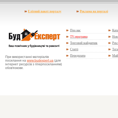
Елітний пакет порталу
Реклама на порталі
Про нас
Ката
TV-програма
Нов
Торговий майданчик
Рекл
Статті
Тег
Передплата
Май
При використанні матеріалів
посилання на
www.budexpert.ua
(для
інтернет ресурсів з гіперпосиланням)
обов'язкове.