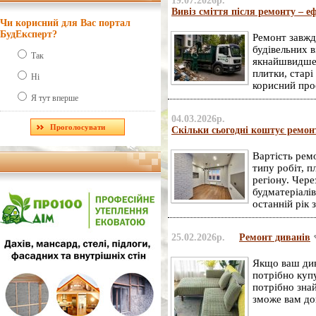
19.07.2026р.
Вивіз сміття після ремонту – 
Чи корисний для Вас портал
БудЕксперт?
Ремонт завжд
будівельних в
Так
якнайшвидше.
плитки, старі
Ні
корисний про
Я тут вперше
04.03.2026р.
Скільки сьогодні коштує ремон
Вартість рем
типу робіт, п
регіону. Чер
будматеріалів
останній рік 
25.02.2026р.
Ремонт диванів
Якщо ваш див
потрібно куп
потрібно знай
зможе вам до