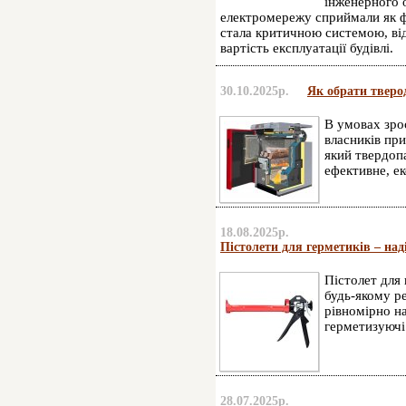
інженерного 
електромережу сприймали як ф
стала критичною системою, від
вартість експлуатації будівлі.
30.10.2025р.
Як обрати тверо
В умовах зрос
власників пр
який твердоп
ефективне, е
18.08.2025р.
Пістолети для герметиків – над
Пістолет для
будь-якому ре
рівномірно на
герметизуючі 
28.07.2025р.