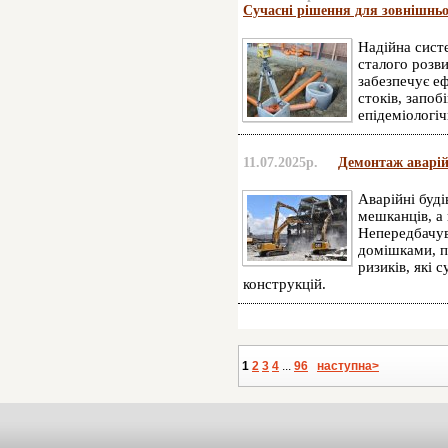
Сучасні рішення для зовнішньої
Надійна систе
сталого розви
забезпечує е
стоків, запоб
епідеміологі
11.07.2025р.
Демонтаж аварій
Аварійні буді
мешканців, а 
Непередбачув
домішками, п
ризиків, які
конструкцій.
1
2
3
4
...
96
наступна>