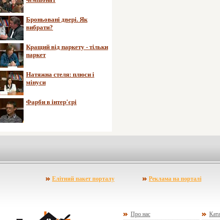
Броньовані двері. Як
вибрати?
Кращий від паркету - тільки
паркет
Натяжна стеля: плюси і
мінуси
Фарби в інтер'єрі
Елітний пакет порталу
Реклама на порталі
Про нас
Ката