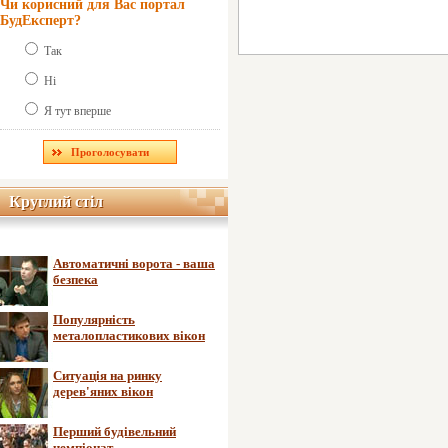
Чи корисний для Вас портал
БудЕксперт?
Так
Ні
Я тут вперше
Круглий стіл
Круглий стіл
Автоматичні ворота - ваша
безпека
Популярність
металопластикових вікон
Ситуація на ринку
дерев'яних вікон
Перший будівельний
чемпіонат