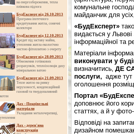
на енергозбереження, тепла
комунальне господа
плівкова підлога
майданчик для усіх,
БудЕксперт від 26.10.2013
Програма іпотечного
кредитування житла, сонячні
«БудЕксперт»
так
колектори
видається у Львові 
БудЕксперт від 12.10.2013
Кредит під заставу майна,
інформаційної та р
утеплення житла екологічно
чистою фітоплитою з очерету
Матеріали інформац
БудЕксперт від 28.09.2013
виконувати у буді
Обмеження готівкових
розрахунків, теплоізоляція даху
визначитись,
ДЕ СА
мінеральною ватою
послуги,
а
дже тут
БудЕксперт від 21.09.2013
Тепле житло на ринку
оголошення
розмі
нерухомості, конденсаційний
газовий та твердопаливний
Портал «БудЕкспе
котли
доповнює його кор
Дах - Покрівельні
матеріали
статтях, а й у фото
Укладання металочерепиці,
утеплення
Відповіді на запита
Дах - дерев'яна
дизайном помешка
конструкція