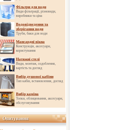
Фільтри для води
Види фільтрації, різновиди,
виробники та ціна
Водовідведення та
зберігання води
Труби, баки для води
Мансардні вікна
Конструкція, аксесуари,
користування
Натяжні стелі
Види, монтаж, оздоблення,
вартість та догляд
Вибір душової кабіни
Тип кабін, встановлення, догляд
Вибір каміна
Топки, облицювання, аксесуари,
обслуговування
Опитування
Опитування