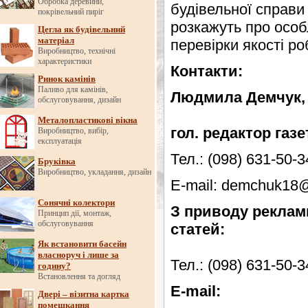
Обробка деревини,
будівельної справи
покрівельний пиріг
розкажуть про особ
Цегла як будівельний
матеріал
перевірки якості ро
Виробництво, технічні
характеристики
Контакти:
Ринок камінів
Паливо для камінів,
Людмила Демчук
обслуговування, дизайн
Металопластикові вікна
гол. редактор газ
Виробництво, вибір,
експлуатація
Тел.: (098) 631-50-3
Бруківка
Виробництво, укладання, дизайн
E-mail: demchuk18
Сонячні колектори
З приводу реклами
Принцип дії, монтаж,
обслуговування
статей:
Як встановити басейн
власноруч і лише за
Тел.: (098) 631-50-3
годину?
Встановлення та догляд
E-mail:
Двері – візитна картка
помешкання