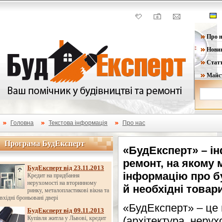
Про н
Нови
Статт
Майс
Головна
Текстова інформація
Про нас
Програма БудЕксперт
Програма БудЕксперт
«БудЕксперт» – і
ремонт, на якому 
БудЕксперт від 23.11.2013
інформацію про бу
Кредит на придбання
нерухомості на вторинному
й необхідні товари
ринку, металопластикові вікна та
вхідні броньовані двері
«БудЕксперт» – це 
БудЕксперт від 09.11.2013
Купівля житла у Львові, кредит
(архітектура, неру