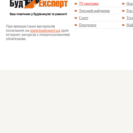
TV-програма
Нов
Торговий майданчик
Рекл
Статті
Тег
Передплата
Май
При використанні матеріалів
посилання на
www.budexpert.ua
(для
інтернет ресурсів з гіперпосиланням)
обов'язкове.