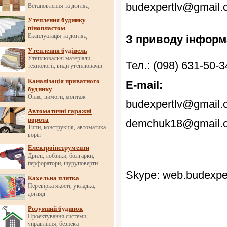
budexpertlv@gmail.
Встановлення та догляд
Утеплення будинку
пінопластом
Експлуатація та догляд
З приводу інформ
Утеплення будівель
Утеплювальні матеріали,
Тел.: (098) 631-50-3
технології, види утеплювачів
Каналізація приватного
E-mail:
будинку
Опис, вимоги, монтаж
budexpertlv@gmail.
Автоматичні гаражні
ворота
demchuk18@gmail.
Типи, конструкція, автоматика
воріт
Електроінструменти
Дрилі, лобзики, болгарки,
перфоратори, шуруповерти
Skype: web.budexpe
Кахельна плитка
Перевірка якості, укладка,
догляд
Розумний будинок
Проектування системи,
управління, безпека