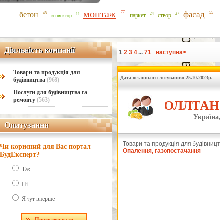
монтаж
фасад
77
бетон
55
48
27
24
11
паркет
створ
конвектор
Діяльність компанії
Діяльність компанії
1
2
3
4
...
71
наступна>
Товари та продукція для
Дата останнього логування: 25.10.2023р.
будівництва
(968)
Послуги для будівництва та
ремонту
(563)
ОЛЛТАН 
Україна,
Опитування
Опитування
Товари та продукція для будівницт
Чи корисний для Вас портал
Опалення, газопостачання
БудЕксперт?
Так
Ні
Я тут вперше