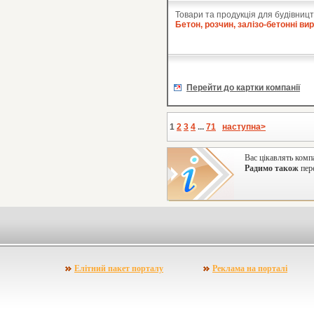
Товари та продукція для будівницт
Бетон, розчин, залізо-бетонні ви
Перейти до картки компанії
1
2
3
4
...
71
наступна>
Вас цікавлять комп
Радимо також
пере
Елітний пакет порталу
Реклама на порталі