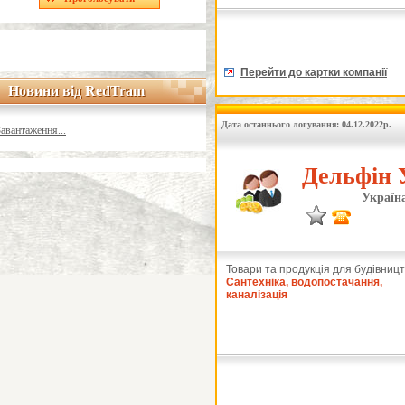
Перейти до картки компанії
Новини від RedTram
Новини від RedTram
Дата останнього логування: 04.12.2022р.
Завантаження...
Дельфін 
Україна
Товари та продукція для будівницт
Сантехніка, водопостачання,
каналізація