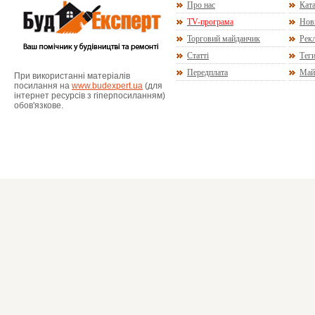
Про нас
Ката
TV-програма
Нов
Торговий майданчик
Рекл
Статті
Тег
Передплата
Май
При використанні матеріалів
посилання на
www.budexpert.ua
(для
інтернет ресурсів з гіперпосиланням)
обов'язкове.