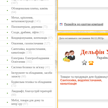
(107)
Облицювальна плитка, камінь
(64)
Метал, кріплення,
металоконструкції
(145)
Перейти до картки компанії
Пиломатеріали, деревина
(75)
Сходи, драбини, ліфти
(61)
Кондиціонування, вентиляція
(67)
Дата останнього логування: 04.12.2022р.
Опалення, газопостачання
(127)
Сантехніка, водопостачання,
Дельфін 
каналізація
(138)
Україна
Електрика. Електрообладнання .
Освітлення
(102)
Системи безпеки та зв'язку
(41)
Інструмент та обладнання, засоби
захисту
(60)
Товари та продукція для будівницт
Сантехніка, водопостачання,
Будівельна техніка та обладнання
каналізація
(72)
Ландшафт, благоустрій територій
(60)
Меблі, товари для дому та
інтер`єру
(97)