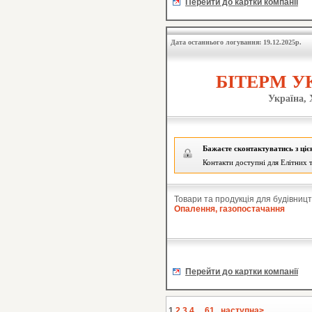
Перейти до картки компанії
Дата останнього логування: 19.12.2025р.
БІТЕРМ УК
Україна, 
Бажаєте сконтактуватись з ці
Контакти доступні для Елітних т
Товари та продукція для будівницт
Опалення, газопостачання
Перейти до картки компанії
1
2
3
4
...
61
наступна>