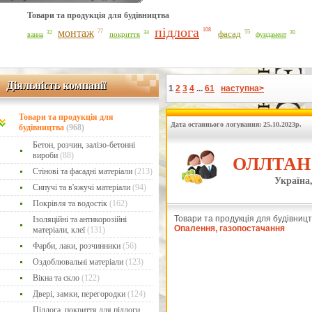
Товари та продукція для будівництва
підлога
108
монтаж
77
55
фасад
34
32
30
ванна
покриття
фундамент
Діяльність компанії
Діяльність компанії
1
2
3
4
...
61
наступна>
Товари та продукція для
Дата останнього логування: 25.10.2023р.
будівництва
(968)
Бетон, розчин, залізо-бетонні
вироби
(88)
ОЛЛТАН 
Стінові та фасадні матеріали
(213)
Україна,
Сипучі та в'яжучі матеріали
(94)
Покрівля та водостік
(162)
Товари та продукція для будівницт
Ізоляційні та антикорозійні
Опалення, газопостачання
матеріали, клеї
(131)
Фарби, лаки, розчинники
(56)
Оздоблювальні матеріали
(123)
Вікна та скло
(122)
Двері, замки, перегородки
(124)
Підлога, покриття для підлоги