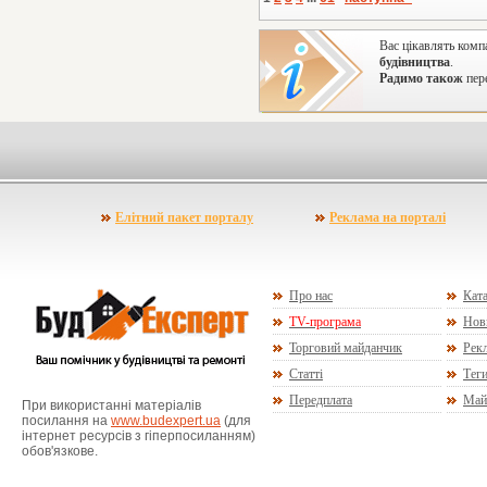
Вас цікавлять комп
будівництва
.
Радимо також
пере
Елітний пакет порталу
Реклама на порталі
Про нас
Ката
TV-програма
Нов
Торговий майданчик
Рекл
Статті
Тег
Передплата
Май
При використанні матеріалів
посилання на
www.budexpert.ua
(для
інтернет ресурсів з гіперпосиланням)
обов'язкове.