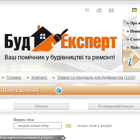
Про н
Нови
Статт
Майс
Головна
Компанії
Товари та продукція для будівництва (1210)
Пошук компанії
Пошук компанії
Пошук
Розширений пошук
Пошук тега:
698
- всього тегів у розділі
Популярні теги активного розділу