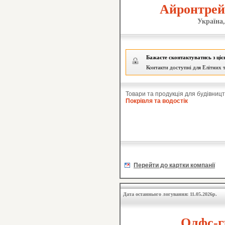
Айронтрей
Україна,
Бажаєте сконтактуватись з ці
Контакти доступні для Елітних т
Товари та продукція для будівницт
Покрівля та водостік
Перейти до картки компанії
Дата останнього логування: 11.05.2026р.
Олфс-г