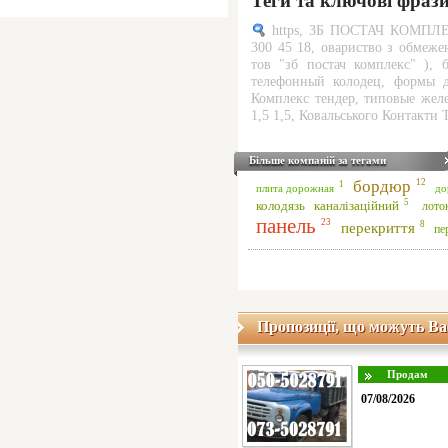
Теги та ключові фраз
https
,
ЗБ ПОСТАЧ КОМПЛЕ
300 45 18
,
овариство з обмежен
тов "зб постач комплекс" )
,
телефонный колодец, формы д
Комплекс тендер
,
типовые жел
1,5 1,5
,
Ковальського Контакти 
Більше компаній за тегами
бордюр
12
1
плита дорожная
до
5
колодязь каналізаційний
лото
панель
23
8
перекриття
пе
Пропозиції, що можуть Ва
07/08/2026