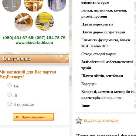
елементи огорож
Балки, перемички, колони,
ригелі, прогони
Плити перекриттів
Плити дорожні, тротуарні
Елементи фундамента, блоки
ФБС, блоки ФЛ
Сходи, сходові марші
Опитування
Опитування
Залізобетонні і азбестоцементні
труби
Чи корисний для Вас портал
Шахти ліфтів, вентблоки
БудЕксперт?
Бордюри
Так
Колодязі, елементи колодязів та
Ні
колекторів, кільця, люки
Я тут вперше
Інше
Додати до закладок