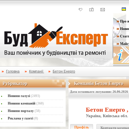
Про н
Нови
Статт
Майс
Головна
Компанії
Бетон Енерго
Рубрикатор
Компанія Бетон Енерго
Рубрикатор
Компанія Бетон Енерго
Дата останнього логування: 26.06.2026
Новини галузі
(2493)
Новини компаній
(360)
Бетон Енерго 
Новини порталу
(58)
Україна, Київська обл.
Реклама у газеті
(0)
Профіль
Контакти компа