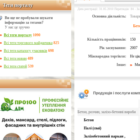
Теги порталу
Теги порталу
Дата реєстрації: 31.05.2010 Переглядів: 84 - За
Основна діяльність:
Товари
Ви ще не пробували шукати
інформацію за тегами?
Бет
У нас це зручно
Всі теги порталу
1090
Кількість працівників:
150
Всі теги торгового майданчика
825
Рік заснування:
2007
Всі теги каталогу учасників
698
Міжнародна торгівля:
Не ці
Всі теги новин
489
Інше:
Ми 
Всі теги статей
539
Продукція і послуги компа
Бетон, розчин, залізо-бетонні вироби
Бетон
Палі (сваї)
Залізобетонний паркан ,