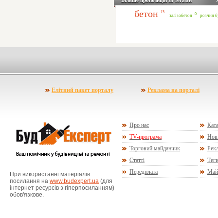
Більше пропозицій за тегами
бетон
15
0
залізобетон
розчин б
Елітний пакет порталу
Реклама на порталі
Про нас
Ката
TV-програма
Нов
Торговий майданчик
Рекл
Статті
Тег
Передплата
Май
При використанні матеріалів
посилання на
www.budexpert.ua
(для
інтернет ресурсів з гіперпосиланням)
обов'язкове.