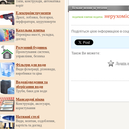
Типи, конструкція, автоматика
воріт
Більше новин за тегами
Електроінструменти
нерухомі
Дрилі, лобзики, болгарки,
податкові платежі
податок
перфоратори, шуруповерти
Кахельна плитка
Поділіться цією інформацією в со
Перевірка якості, укладка,
догляд
Розумний будинок
Проектування системи,
Також Ви можете:
управління, безпека
Додати д
Фільтри для води
Види фільтрації, різновиди,
виробники та ціна
Водовідведення та
зберігання води
Труби, баки для води
Мансардні вікна
Конструкція, аксесуари,
користування
Натяжні стелі
Види, монтаж, оздоблення,
вартість та догляд