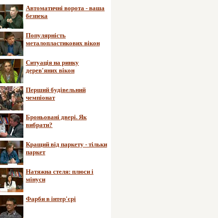
Автоматичні ворота - ваша
безпека
Популярність
металопластикових вікон
Ситуація на ринку
дерев'яних вікон
Перший будівельний
чемпіонат
Броньовані двері. Як
вибрати?
Кращий від паркету - тільки
паркет
Натяжна стеля: плюси і
мінуси
Фарби в інтер'єрі