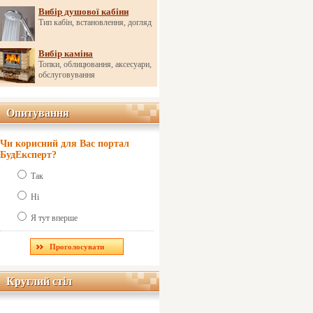
Вибір душової кабіни
Тип кабін, встановлення, догляд
Вибір каміна
Топки, облицювання, аксесуари,
обслуговування
Опитування
Опитування
Чи корисний для Вас портал
БудЕксперт?
Так
Ні
Я тут вперше
Круглий стіл
Круглий стіл