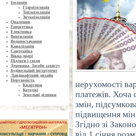
Ізоляція
Гідроізоляція
Теплоізоляція
Звукоізоляція
Опалення
Енергетика
Електрика
Вентиляція
Водопостачання
Каналізація
Сантехніка
Вікна двері
Підлоги і сходи
Деревина, Засоби захисту
Будівельний інструмент
Ландшафтний дизайн
Нерухомість
нерухомості вар
Квартири
Котеджі
платежів. Хоча 
Земельні ділянки
змін, підсумков
підвищення міні
Згідно
з
і
Закон
від
1
січня розм