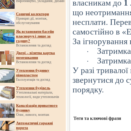
власникам до
1
Виробництво, укладання, дизайн
що
неотримання
Сонячні колектори
Принцип дії, монтаж,
несплати. Пере
обслуговування
самостійно в
«Е
Як встановити басейн
власноруч і лише за
За
ігнорування 
годину?
Встановлення та догляд
Затримка
·
Двері – візитна картка
помешкання
Затримка
·
Встановлення та догляд
У
разі тривалої
Утеплення будинку
пінопластом
звернутися до
с
Експлуатація та догляд
порядку.
Утеплення будівель
Утеплювальні матеріали,
технології, види утеплювачів
Каналізація приватного
будинку
Опис, вимоги, монтаж
Теги та ключові фрази
Автоматичні гаражні
ворота