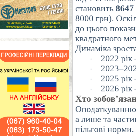
становить
8647
8000
грн). Оскі
до
цього показн
квадратного мет
Динаміка зрост
2022 рік 
·
2023–202
·
2025 рік 
·
2026 рік
·
Хто зобов’яза
Оподаткуванню 
а
лише та
части
пільгові норми.