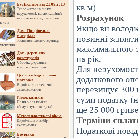
БудЕксперт від 21.09.2013
кв.м).
Тепле житло на ринку
нерухомості, конденсаційний
Розрахунок
газовий та твердопаливний
котли
Якщо ви
володі
Дах - Покрівельні
матеріали
повинні заплати
Укладання металочерепиці,
утеплення
максимальною с
Дах - дерев'яна
на
рік.
конструкція
Обробка деревини,
Для нерухомост
покрівельний пиріг
Цегла як будівельний
додаткового оп
матеріал
Виробництво, технічні
перевищує 300
характеристики
суми податку (н
Ринок камінів
Паливо для камінів,
обслуговування, дизайн
ще
25 000
гриве
Металопластикові вікна
Терміни сплат
Виробництво, вибір,
експлуатація
Податкові пові
Бруківка