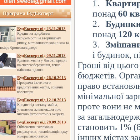
1.
Кварти
понад
60
кв
Програма БудЕксперт
Програма БудЕксперт
2.
Будинки
БудЕксперт від 23.11.2013
понад
120
к
Кредит на придбання
нерухомості на вторинному
3.
Змішани
ринку, металопластикові вікна та
вхідні броньовані двері
і
будинок, п
БудЕксперт від 09.11.2013
Купівля житла у Львові, кредит
Гроші від цьог
на енергозбереження, тепла
плівкова підлога
бюджетів. Орга
БудЕксперт від 26.10.2013
Програма іпотечного
право встановлю
кредитування житла, сонячні
колектори
мінімальної зар
БудЕксперт від 12.10.2013
проте вони не
м
Кредит під заставу майна,
утеплення житла екологічно
за
загальнодерж
чистою фітоплитою з очерету
БудЕксперт від 28.09.2013
становить 1% (8
Обмеження готівкових
розрахунків, теплоізоляція даху
інших містах з
мінеральною ватою