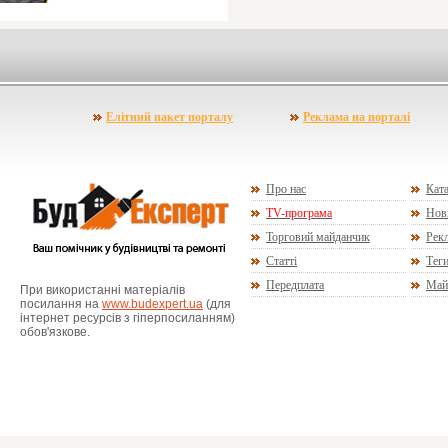
Елітний пакет порталу
Реклама на порталі
Про нас
Ката
TV-програма
Нов
Торговий майданчик
Рекл
Статті
Тег
Передплата
Май
При використанні матеріалів
посилання на
www.budexpert.ua
(для
інтернет ресурсів з гіперпосиланням)
обов'язкове.