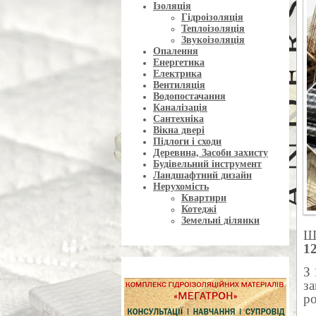
Ізоляція
Гідроізоляція
Теплоізоляція
Звукоізоляція
Опалення
Енергетика
Електрика
Вентиляція
Водопостачання
Каналізація
Сантехніка
Вікна двері
Підлоги і сходи
Деревина, Засоби захисту
Будівельний інструмент
Ландшафтний дизайн
Нерухомість
Квартири
Котеджі
Земельні ділянки
Шт
1
З 
за
р