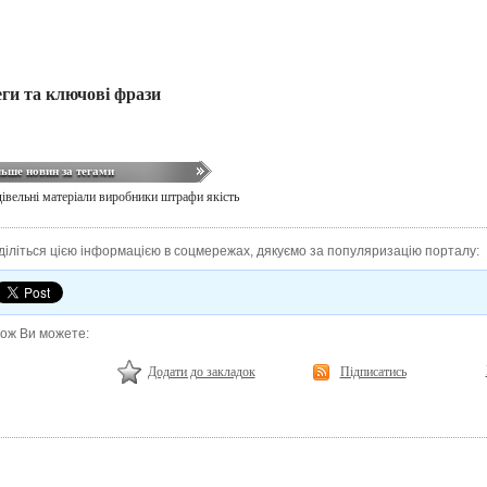
еги та ключові фрази
льше новин за тегами
дівельні матеріали
виробники
штрафи
якість
діліться цією інформацією в соцмережах, дякуємо за популяризацію порталу:
кож Ви можете:
Додати до закладок
Підписатись