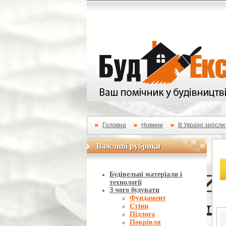
Головна
Новини
В Україні зросли
Важливі рубрики
Важливі рубрики
Будівельні матеріали і
технології
З чого будувати
Фундамент
Стіни
Підлога
Покрівля