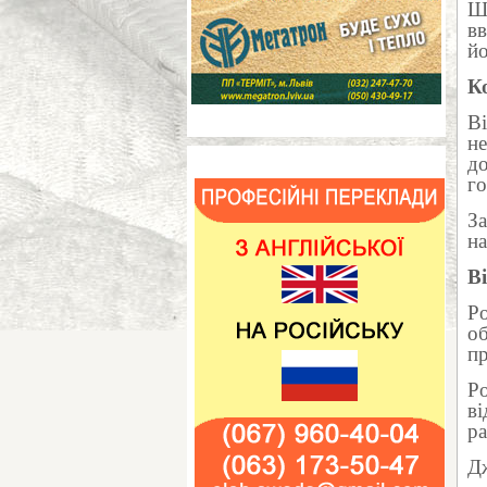
Шт
вв
йо
К
Ві
не
до
го
За
на
В
Ро
об
пр
Ро
ві
ра
Д