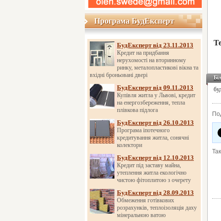
Програма БудЕксперт
Програма БудЕксперт
Т
БудЕксперт від 23.11.2013
Кредит на придбання
нерухомості на вторинному
ринку, металопластикові вікна та
вхідні броньовані двері
Бі
БудЕксперт від 09.11.2013
бу
Купівля житла у Львові, кредит
на енергозбереження, тепла
плівкова підлога
По
БудЕксперт від 26.10.2013
Програма іпотечного
кредитування житла, сонячні
колектори
Та
БудЕксперт від 12.10.2013
Кредит під заставу майна,
утеплення житла екологічно
чистою фітоплитою з очерету
БудЕксперт від 28.09.2013
Обмеження готівкових
розрахунків, теплоізоляція даху
мінеральною ватою