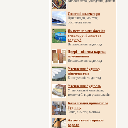
Виробництво, укладання, дизайн
Сонячні колектори
Принцип дії, монтаж,
обслуговування
Як встановити басейн
власноруч і лише за
годину?
Встановлення та догляд
Двері – візитна картка
помешкання
Встановлення та догляд
Утеплення будинку
пінопластом
Експлуатація та догляд
Утеплення будівель
Утеплювальні матеріали,
технології, види утеплювачів
Каналізація приватного
будинку
Опис, вимоги, монтаж
Автоматичні гаражні
ворота