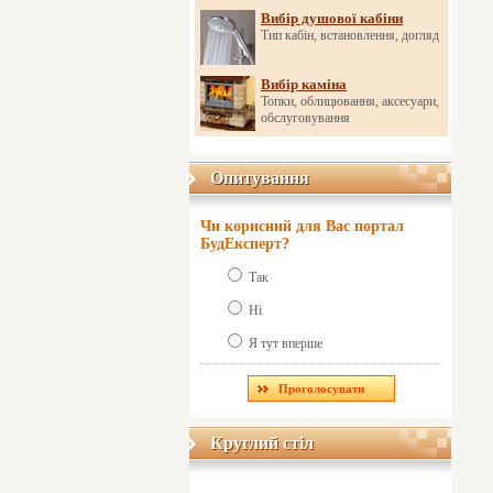
Вибір душової кабіни
Тип кабін, встановлення, догляд
Вибір каміна
Топки, облицювання, аксесуари,
обслуговування
Опитування
Опитування
Чи корисний для Вас портал
БудЕксперт?
Так
Ні
Я тут вперше
Круглий стіл
Круглий стіл