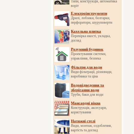
Типи, конструкція, автоматика
воріт
Електроінструменти
Дрилі, лобзики, болгарки,
перфоратори, шуруповерти
Кахельна плитка
Перевірка якості, укладка,
догляд
Розумний будинок
Проектування системи,
управління, безпека
Фільтри для води
Види фільтрації, різновиди,
виробники та ціна
Водовідведення та
зберігання води
Труби, баки для води
Мансардні вікна
Конструкція, аксесуари,
користування
Натяжні стелі
Види, монтаж, оздоблення,
вартість та догляд