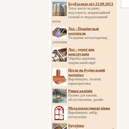
БудЕксперт від 21.09.2013
Тепле житло на ринку
нерухомості, конденсаційний
газовий та твердопаливний
котли
Дах - Покрівельні
матеріали
Укладання металочерепиці,
утеплення
Дах - дерев'яна
конструкція
Обробка деревини,
покрівельний пиріг
Цегла як будівельний
матеріал
Виробництво, технічні
характеристики
Ринок камінів
Паливо для камінів,
обслуговування, дизайн
Металопластикові вікна
Виробництво, вибір,
експлуатація
Бруківка