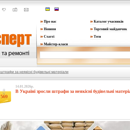
Про нас
Каталог учасників
Новини
Торговий майданчик
Статті
Теги
Майстер-класи
 штрафи за неякісні будівельні матеріали
14.01.2026р.
В Україні зросли штрафи за неякісні будівельні матері
569