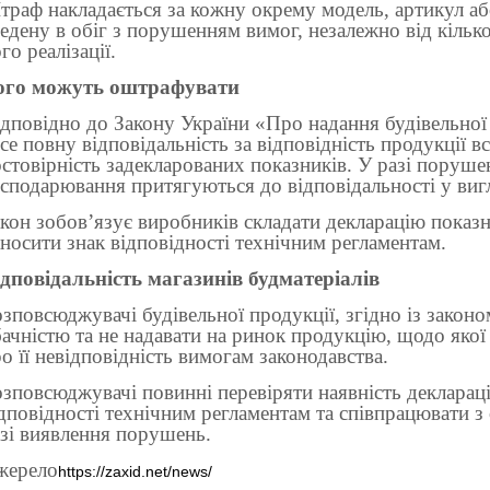
раф накладається за кожну окрему модель, артикул або
едену в обіг з порушенням вимог, незалежно від кілько
го реалізації.
ого можуть оштрафувати
дповідно до Закону України «Про надання будівельної
се повну відповідальність за відповідність продукції 
стовірність задекларованих показників. У разі поруше
сподарювання притягуються до відповідальності у виг
кон зобов’язує виробників складати декларацію показни
носити знак відповідності технічним регламентам.
ідповідальність магазинів будматеріалів
зповсюджувачі будівельної продукції, згідно із закон
ачністю та не надавати на ринок продукцію, щодо якої
о її невідповідність вимогам законодавства.
зповсюджувачі повинні перевіряти наявність деклараці
дповідності технічним регламентам та співпрацювати з
зі виявлення порушень.
жерело
https://zaxid.net/news/