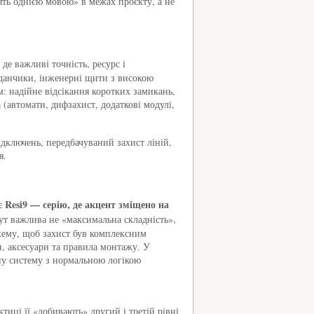
ять однією мовою» в межах проєкту, а не
де важливі точність, ресурс і
йданчики, інженерні щити з високою
м: надійне відсікання коротких замикань,
 (автомати, дифзахист, додаткові модулі,
дключень, передбачуваний захист ліній,
я.
є Resi9 — серію, де акцент зміщено на
т важлива не «максимальна складність»,
схему, щоб захист був комплексним
, аксесуари та правила монтажу. У
йну систему з нормальною логікою
иці її «добивають» другий і третій рівні