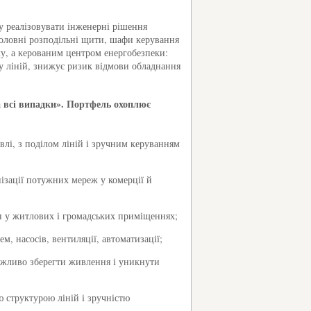
у реалізовувати інженерні рішення
головні розподільні щити, шафи керування
лу, а керованим центром енергобезпеки:
ву ліній, знижує ризик відмови обладнання
 всі випадки». Портфель охоплює
влі, з поділом ліній і зручним керуванням
ізації потужних мереж у комерції й
п у житлових і громадських приміщеннях;
, насосів, вентиляції, автоматизації;
жливо зберегти живлення і уникнути
ю структурою ліній і зручністю