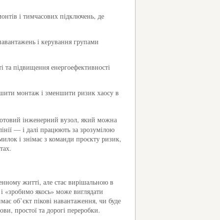
нтів і тимчасових підключень, де
навантажень і керування групами
ті та підвищення енергоефективності
дшити монтаж і зменшити ризик хаосу в
 готовий інженерний вузол, який можна
інії — і далі працюють за зрозумілою
милок і знімає з команди проєкту ризик,
тах.
енному житті, але стає вирішальною в
і «зробимо якось» може виглядати
має об’єкт пікові навантаження, чи буде
ови, простої та дорогі переробки.