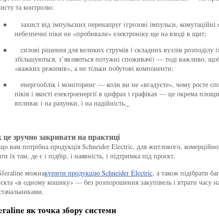
хисту та контролю:
захист від імпульсних перенапруг (грозові імпульси, комутаційні 
●
небезпечні піки не «пробивали» електроніку ще на вході в щит;
силові рішення для великих струмів і складних вузлів розподілу 
●
збільшуються, з’являються потужні споживачі) — тоді важливо, щоб
«важких режимів», а не тільки побутові компоненти;
енергооблік і моніторинг — коли ви не «вгадуєте», чому росте сп
●
піків і якості електроенергії в цифрах і графіках — це окрема площ
впливає і на рахунки, і на надійність.
 це зручно закривати на практиці
що вам потрібна продукція Schneider Electric, для житлового, комерційн
ти їх там, де є і підбір, і наявність, і підтримка під проєкт.
Sferaline можна
купити продукцію Schneider Electric
, а також підібрати б
’єкта «в одному кошику» — без розпорошення закупівель і втрати часу 
стачальниками.
eraline як точка збору системи