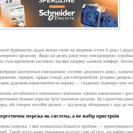
часне будівництво дедалі менше схоже на зведення «стіни й даху» і деда
женерного організму. Якщо ще десять років тому електромережу сприймал
на стала критичною системою, від якої напряму залежать комфорт, безпека 
вобудови насичуються електронікою: системи «розумного дому», клімати
руванням, серверні, зарядні станції для електромобілів, резервні джерел
ворює додаткове навантаження на мережу — і водночас підвищує ціну по
реаліях нестабільного зовнішнього живлення, пікових навантажень і зрос
ергетичної безпеки перестає бути технічною деталлю. Це стратегічне ріше
еред, або створює постійні ризики — від виходу обладнання з ладу до п
ергетична мережа як система, а не набір пристроїв
ючова помилка, з якої починається більшість проблем, — проєктування 
треб. Такий підхід може працювати на етапі здачі об’єкта, але майже гар