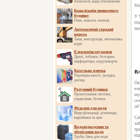
технології, види утеплювачів
Sf
Каналізація приватного
будинку
У 
Опис, вимоги, монтаж
пі
що
Автоматичні гаражні
ворота
Типи, конструкція, автоматика
воріт
Електроінструменти
Дрилі, лобзики, болгарки,
перфоратори, шуруповерти
Вл
Кахельна плитка
Перевірка якості, укладка,
догляд
Ок
ел
Розумний будинок
шу
Проектування системи,
управління, безпека
се
об’
Фільтри для води
Види фільтрації, різновиди,
Са
виробники та ціна
за
Водовідведення та
тр
зберігання води
пі
Труби, баки для води