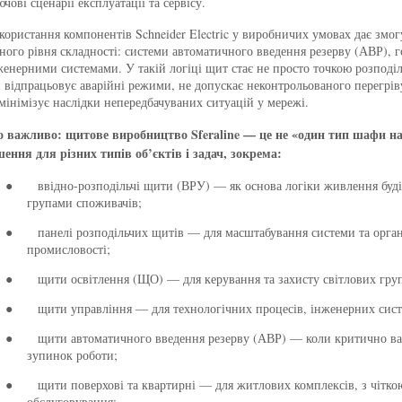
ючові сценарії експлуатації та сервісу.
користання компонентів Schneider Electric у виробничих умовах дає змог
зного рівня складності: системи автоматичного введення резерву (АВР), 
женерними системами. У такій логіці щит стає не просто точкою розподі
н відпрацьовує аварійні режими, не допускає неконтрольованого перегрі
 мінімізує наслідки непередбачуваних ситуацій у мережі.
 важливо: щитове виробництво Sferaline — це не «один тип шафи на
шення для різних типів об’єктів і задач, зокрема:
ввідно-розподільчі щити (ВРУ) — як основа логіки живлення буді
●
групами споживачів;
панелі розподільчих щитів — для масштабування системи та орган
●
промисловості;
щити освітлення (ЩО) — для керування та захисту світлових гру
●
щити управління — для технологічних процесів, інженерних систем
●
щити автоматичного введення резерву (АВР) — коли критично ва
●
зупинок роботи;
щити поверхові та квартирні — для житлових комплексів, з чітко
●
обслуговування;