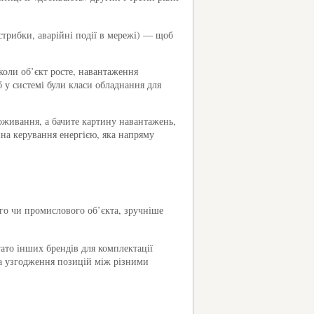
стрибки, аварійні події в мережі) — щоб
(коли об’єкт росте, навантаження
 у системі були класи обладнання для
оживання, а бачите картину навантажень,
ина керування енергією, яка напряму
ого чи промислового об’єкта, зручніше
агато інших брендів для комплектації
на узгодження позицій між різними