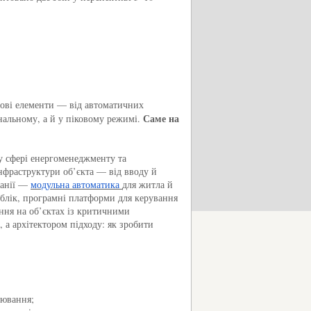
ючові елементи — від автоматичних
Саме на
нальному, а й у піковому режимі.
 у сфері енергоменеджменту та
нфраструктури об’єкта — від вводу й
панії —
модульна автоматика
для житла й
облік, програмні платформи для керування
ння на об’єктах із критичними
 а архітектором підходу: як зробити
цювання;