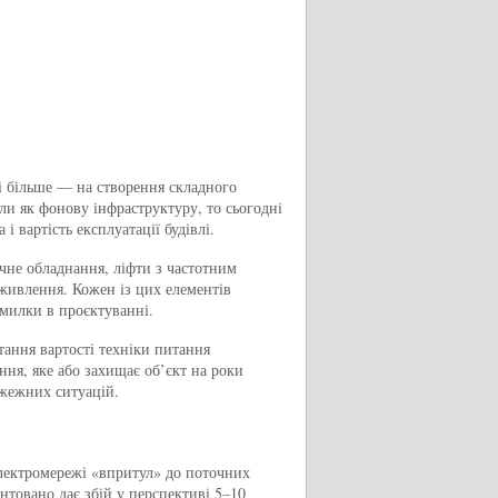
лі більше — на створення складного
и як фонову інфраструктуру, то сьогодні
і вартість експлуатації будівлі.
чне обладнання, ліфти з частотним
а живлення. Кожен із цих елементів
милки в проєктуванні.
тання вартості техніки питання
ння, яке або захищає об’єкт на роки
ожежних ситуацій.
електромережі «впритул» до поточних
антовано дає збій у перспективі 5–10