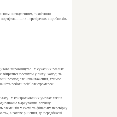
ердженим походженням, технічною
 портфель інших перевірених виробників,
щитове виробництво. У сучасних реаліях
 збиратися поспіхом у пилу, холоді та
кий розподіляє навантаження, тримає
ваність роботи всієї електромережі
ьтату. У контрольованих умовах легше
 однозначне маркування, логічну
ь елементів у схемі та фінальну перевірку
вах», а готове рішення, де передбачені