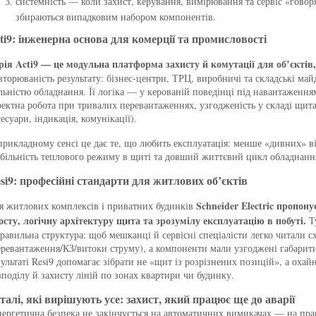
системність — коли захист, керування, вимірювання та сервіс «говор
збираються випадковим набором компонентів.
ti9: інженерна основа для комерції та промисловості
рія Acti9 — це модульна платформа захисту й комутації для об’єктів,
вторюваність результату: бізнес-центри, ТРЦ, виробничі та складські ма
льністю обладнання. Її логіка — у керованій поведінці під навантаження
ректна робота при тривалих перевантаженнях, узгодженість у складі щита
сесуари, індикація, комунікації).
прикладному сенсі це дає те, що любить експлуатація: менше «дивних» ві
абільність теплового режиму в щиті та довший життєвий цикл обладнанн
si9: професійні стандарти для житлових об’єктів
Schneider Electric пропону
я житлових комплексів і приватних будинків
осту, логічну архітектуру щита та зрозумілу експлуатацію в побуті.
Ту
правильна структура: щоб мешканці й сервісні спеціалісти легко читали 
еревантаження/КЗ/витоки струму), а компоненти мали узгоджені габарити
зультаті Resi9 допомагає зібрати не «щит із розрізнених позицій», а оха
зподілу й захисту ліній по зонах квартири чи будинку.
талі, які вирішують усе: захист, який працює ще до аварії
ергетична безпека не закінчується на автоматичних вимикачах — на практ