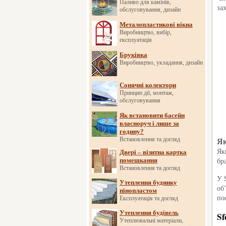
Паливо для камінів,
за
обслуговування, дизайн
Металопластикові вікна
Виробництво, вибір,
експлуатація
Бруківка
Виробництво, укладання, дизайн
Сонячні колектори
Принцип дії, монтаж,
обслуговування
Як встановити басейн
власноруч і лише за
годину?
Як
Встановлення та догляд
Як
Двері – візитна картка
бра
помешкання
Встановлення та догляд
У 
Утеплення будинку
об
пінопластом
по
Експлуатація та догляд
Утеплення будівель
Sf
Утеплювальні матеріали,