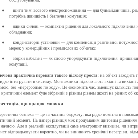
щити тимчасового електроспоживання — для будмайданчиків, ремо
●
потрібна швидкість і безпечна комутація;
ящики силові — компактні рішення для локального підключення 
●
обладнання;
конденсаторні установки — для компенсації реактивної потужнос
●
мереж у комерційних і промислових об’єктах;
збірки кабельні — як спосіб упорядкувати підключення, пришви
●
комутації.
ючова практична перевага такого підходу проста:
на об’єкт заходить
идко інтегрувати в систему. Монтажники підключають вхідні та вихідні л
емою, без «переробимо по ходу». Це економить час, зменшує кількість по
 критичний елемент буде зібраний з різним рівнем якості на різних об’єк
вестиція, що працює мовчки
ергетична безпека — це та частина бюджету, яка рідко помітна в повсякд
итичний момент. На папері різниця між продуманим щитовим рішенням 
значною. Але в реальній експлуатації саме електрощит визначає, чи витри
хист відпрацьовувати коректно, чи не виникнуть хронічні перегріви, відм