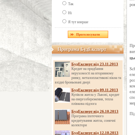
рок
Так
Ні
Я тут вперше
Пр
Програма БудЕксперт
Програма БудЕксперт
ви
ць
БудЕксперт від 23.11.2013
Sc
Кредит на придбання
нерухомості на вторинному
ел
ринку, металопластикові вікна та
ро
вхідні броньовані двері
ко
БудЕксперт від 09.11.2013
ел
Купівля житла у Львові, кредит
сп
на енергозбереження, тепла
ме
плівкова підлога
БудЕксперт від 26.10.2013
Пі
Програма іпотечного
кредитування житла, сонячні
колектори
БудЕксперт від 12.10.2013