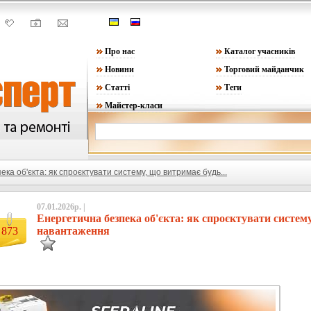
Про нас
Каталог учасників
Новини
Торговий майданчик
Статті
Теги
Майстер-класи
ка об'єкта: як спроєктувати систему, що витримає будь...
07.01.2026р. |
Енергетична безпека об'єкта: як спроєктувати систему
873
навантаження