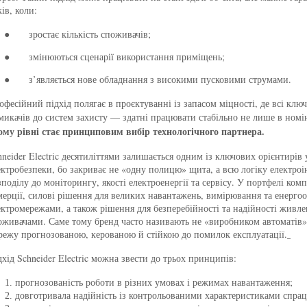
ів, коли:
зростає кількість споживачів;
●
змінюються сценарії використання приміщень;
●
з’являється нове обладнання з високими пусковими струмами.
●
офесійний підхід полягає в проєктуванні із запасом міцності, де всі кл
микачів до систем захисту — здатні працювати стабільно не лише в номі
ому рівні стає принциповим вибір технологічного партнера.
hneider Electric десятиліттями залишається одним із ключових орієнтирів
ектробезпеки, бо закриває не «одну полицю» щита, а всю логіку електроі
зподілу до моніторингу, якості електроенергії та сервісу. У портфелі ком
мерції, силові рішення для великих навантажень, вимірювання та енерго
ектромережами, а також рішення для безперебійності та надійності живле
оживачами. Саме тому бренд часто називають не «виробником автоматів»,
режу прогнозованою, керованою й стійкою до помилок експлуатації.
дхід Schneider Electric можна звести до трьох принципів:
прогнозованість роботи в різних умовах і режимах навантаження;
довготривала надійність із контрольованими характеристиками спра