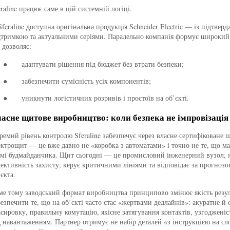
eraline працює саме в цій системній логіці.
Sferaline доступна оригінальна продукція Schneider Electric — із підтв
дтримкою та актуальними серіями. Паралельно компанія формує широкий
 дозволяє:
адаптувати рішення під бюджет без втрати безпеки;
●
забезпечити сумісність усіх компонентів;
●
уникнути логістичних розривів і простоїв на об’єкті.
●
асне щитове виробництво: коли безпека не імпровізація
ремий рівень контролю Sferaline забезпечує через власне сертифіковане 
ектрощит — це вже давно не «коробка з автоматами» і точно не те, що має
мі будмайданчика. Щит сьогодні — це промисловий інженерний вузол, я
лективність захисту, керує критичними лініями та відповідає за прогнозо
єкта.
ме тому заводський формат виробництва принципово змінює якість резул
безпечити те, що на об’єкті часто стає «жертвами дедлайнів»: акуратне й
асировку, правильну комутацію, якісне затягування контактів, узгодженіст
д навантаженням. Партнер отримує не набір деталей «з інструкцією на сло