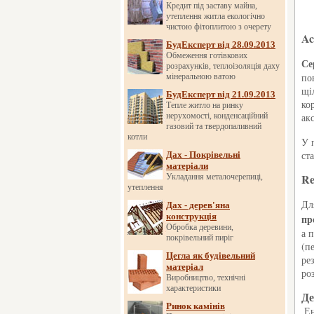
Кредит під заставу майна,
утеплення житла екологічно
чистою фітоплитою з очерету
Ac
БудЕксперт від 28.09.2013
Обмеження готівкових
Се
розрахунків, теплоізоляція даху
по
мінеральною ватою
щі
БудЕксперт від 21.09.2013
ко
Тепле житло на ринку
нерухомості, конденсаційний
ак
газовий та твердопаливний
котли
У 
ст
Дах - Покрівельні
матеріали
Re
Укладання металочерепиці,
утеплення
Дл
Дах - дерев'яна
конструкція
пр
Обробка деревини,
а 
покрівельний пиріг
(п
Цегла як будівельний
ре
матеріал
ро
Виробництво, технічні
характеристики
Де
Ринок камінів
Ен