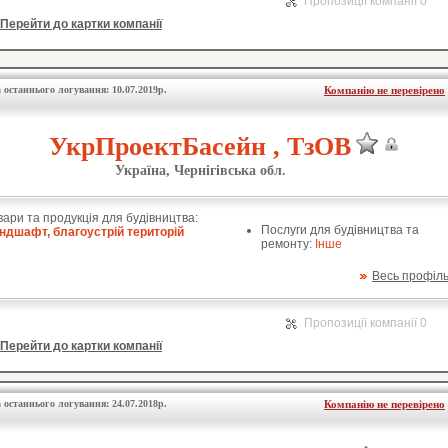
Пропозиції компанії 0
Перейти до картки компанії
 останнього логування: 10.07.2019р.
Компанію не перевірено
УкрПроектБасейн , ТзОВ
Україна, Чернігівська обл.
вари та продукція для будівництва:
Послуги для будівництва та
ндшафт, благоустрій територій
ремонту:
Інше
Весь профіл
Пропозиції компанії 0
Перейти до картки компанії
 останнього логування: 24.07.2018р.
Компанію не перевірено