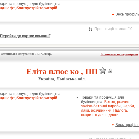
вари та продукція для будівництва:
ндшафт, благоустрій територій
Весь профіл
Пропозиції компанії 0
Перейти до картки компанії
 останнього логування: 21.07.2019р.
Компанію не перевірено
Еліта плюс ко , ПП
Україна, Львівська обл.
вари та продукція для будівництва:
Товари та продукція для
ндшафт, благоустрій територій
будівництва:
Бетон, розчин,
залізо-бетонні вироби
,
Фарби,
лаки, розчинники
,
Підлога,
покриття для підлоги
Весь профіл