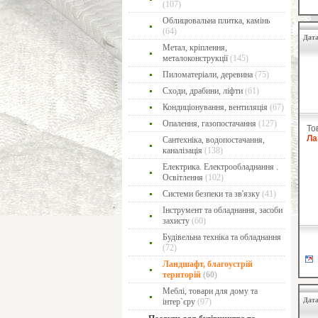
(107)
Облицювальна плитка, камінь
(64)
Дата
Метал, кріплення,
металоконструкції
(145)
Пиломатеріали, деревина
(75)
Сходи, драбини, ліфти
(61)
Кондиціонування, вентиляція
(67)
Опалення, газопостачання
(127)
То
Ла
Сантехніка, водопостачання,
каналізація
(138)
Електрика. Електрообладнання .
Освітлення
(102)
Системи безпеки та зв'язку
(41)
Інструмент та обладнання, засоби
захисту
(60)
Будівельна техніка та обладнання
(72)
Ландшафт, благоустрій
територій
(60)
Меблі, товари для дому та
Дата
інтер`єру
(97)