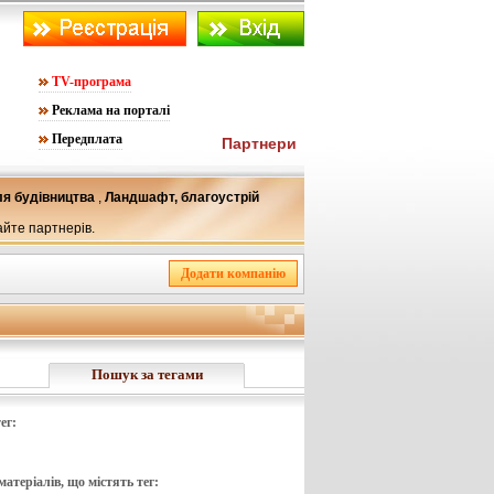
TV-програма
Реклама на порталі
Передплата
Партнери
ля будівництва
,
Ландшафт, благоустрій
айте партнерів.
Пошук за тегами
ег:
атеріалів, що містять тег: