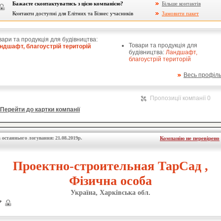
Бажаєте сконтактуватись з цією компанією?
Більше контактів
Контакти доступні для Елітних та Бізнес учасників
Замовити пакет
вари та продукція для будівництва:
Товари та продукція для
ндшафт, благоустрій територій
будівництва:
Ландшафт,
благоустрій територій
Весь профіл
Пропозиції компанії 0
Перейти до картки компанії
 останнього логування: 21.08.2019р.
Компанію не перевірено
Проектно-строительная ТарСад ,
Фізична особа
Україна, Харківська обл.