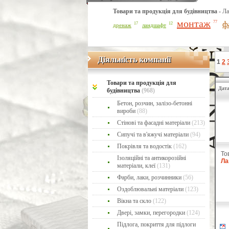
Товари та продукція для будівництва -
Ла
монтаж
ф
77
17
12
дренаж
ландшафт
Діяльність компанії
Діяльність компанії
1
2
Товари та продукція для
Дата
будівництва
(968)
Бетон, розчин, залізо-бетонні
вироби
(88)
Стінові та фасадні матеріали
(213)
Сипучі та в'яжучі матеріали
(94)
Покрівля та водостік
(162)
То
Ізоляційні та антикорозійні
Ла
матеріали, клеї
(131)
Фарби, лаки, розчинники
(56)
Оздоблювальні матеріали
(123)
Вікна та скло
(122)
Двері, замки, перегородки
(124)
Підлога, покриття для підлоги