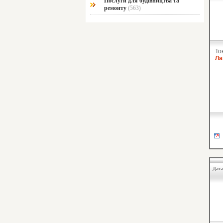
Послуги для будівництва та
ремонту
(563)
То
Ла
Дата