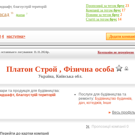
Пропозиції за тегом
брус
23
ндшафт, благоустрій територій
Компанії за тегом
брус
17
асад
55
7
Новини за тегом
брус
2
фонтан
Статті за тегом
брус
14
3
4
наступна>
 останнього логування: 11.11.2024р.
Компанію не перевірено
Платон Строй , Фізична особа
Україна, Київська обл.
вари та продукція для будівництва:
Послуги для будівництва та
ндшафт, благоустрій територій
ремонту:
Будівництво будинків,
дач, котеджів
,
Інше
Весь профіл
Пропозиції компанії 0
Перейти до картки компанії