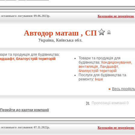
 останнього логування: 09.06.2023р.
Компанію не перевірено
Автодор маташ , СП
Україна, Київська обл.
вари та продукція для будівництва:
Товари та продукція для
ндшафт, благоустрій територій
будівництва:
Кондиціонування,
вентиляція
,
Ландшафт,
благоустрій територій
Послуги для будівництва та
ремонту:
Інше
Весь профіл
Пропозиції компанії 0
Перейти до картки компанії
 останнього логування: 07.11.2022р.
Компанію не перевірено