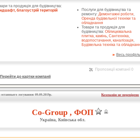
вари та продукція для будівництва:
Послуги для будівництва та
ндшафт, благоустрій територій
ремонту:
Демонтажні роботи
,
Оренда будівельної техніки та
обладнання
Товари та продукція для
будівництва:
Облицювальна
плитка, камінь
,
Сантехніка,
водопостачання, каналізація
,
Будівельна техніка та обладнан
Весь профіл
Пропозиції компанії 0
Перейти до картки компанії
 останнього логування: 09.09.2019р.
Компанію не перевірено
Co-Group , ФОП
Україна, Київська обл.