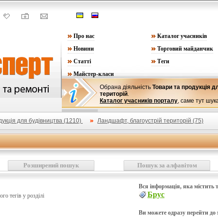
Про нас
Каталог учасників
Новини
Торговий майданчик
Статті
Теги
Майстер-класи
Обрана діяльність
Товари та продукція д
територій
.
Каталог учасників порталу
, саме тут шук
дукція для будівництва (1210)
Ландшафт, благоустрій територій (75)
Розширений пошук
Пошук за алфавітом
Вся інформація, яка містить т
Брус
ього тегів у розділі
Ви можете одразу перейти до м