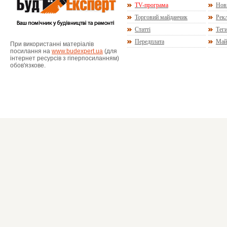
TV-програма
Нов
Торговий майданчик
Рекл
Статті
Тег
Передплата
Май
При використанні матеріалів
посилання на
www.budexpert.ua
(для
інтернет ресурсів з гіперпосиланням)
обов'язкове.