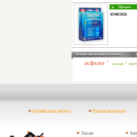
05/08/2026
Більше пропозицій за тегами
асфальт
17
0
підло
ландшафт
Елітний пакет порталу
Реклама на порталі
Про нас
Ката