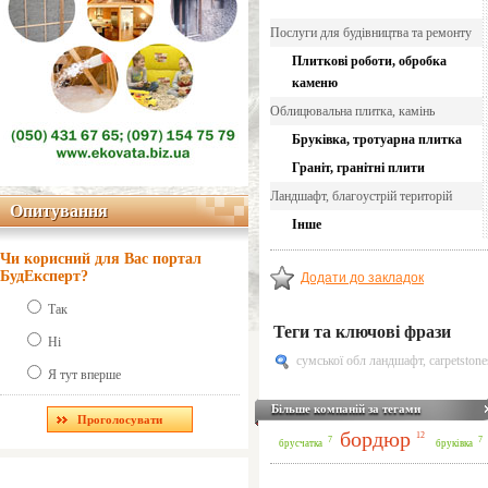
Послуги для будівництва та ремонту
Плиткові роботи, обробка
каменю
Облицювальна плитка, камінь
Бруківка, тротуарна плитка
Граніт, гранітні плити
Ландшафт, благоустрій територій
Опитування
Опитування
Інше
Чи корисний для Вас портал
БудЕксперт?
Додати до закладок
Так
Теги та ключові фрази
Ні
сумської обл ландшафт
,
carpetstone
Я тут вперше
Більше компаній за тегами
бордюр
12
7
7
брусчатка
бруківка