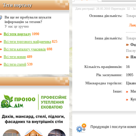
Теги порталу
Теги порталу
Дата реєстрації: 28.05.2010 Переглядів: 32 - За
Основна діяльність:
Товари
Ви ще не пробували шукати
інформацію за тегами?
Лан
У нас це зручно
Всі теги порталу
1090
Інша діяльність:
Товари
Всі теги торгового майданчика
825
Оз
Всі теги каталогу учасників
698
Послуг
Всі теги новин
489
Пл
Всі теги статей
539
Кількість працівників:
16
Рік заснування:
1995
Міжнародна торгівля:
Цікав
Інше:
Ми 
Куп
Продукція і послуги компа