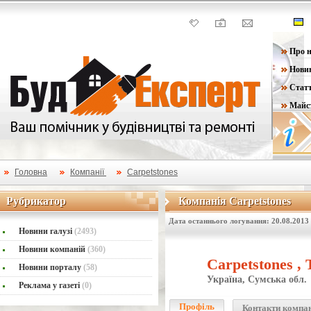
Про н
Нови
Статт
Майс
Головна
Компанії
Carpetstones
Рубрикатор
Компанія Carpetstones
Рубрикатор
Компанія Carpetstones
Дата останнього логування: 20.08.2013
Новини галузі
(2493)
Новини компаній
(360)
Carpetstones ,
Новини порталу
(58)
Україна, Сумська обл.
Реклама у газеті
(0)
Профіль
Контакти компа