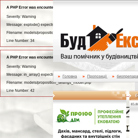
A PHP Error was encountered
Severity: Warning
Message: explode() expects parameter 3 to be long, string given
Filename: models/proposition_settings_model.php
Line Number: 34
A PHP Error was encountered
Severity: Warning
Message: in_array() expects parameter 2 to be array, null given
Головна
Пропозиції
биопрепара
Filename: models/proposition_settings_model.php
Line Number: 42
б
б
05.0