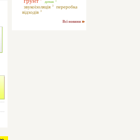
грунт
1
дренаж
звукоізоляція
переробка
3
відходів
3
Всі новини