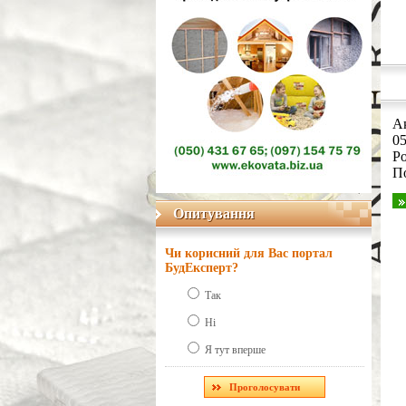
Ак
05
Ро
П
Опитування
Опитування
Чи корисний для Вас портал
БудЕксперт?
Так
Ні
Я тут вперше