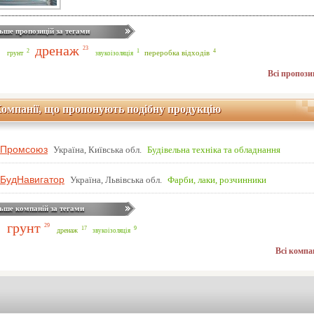
ьше пропозицій за тегами
дренаж
23
4
2
1
переробка відходів
грунт
звукоізоляція
Всі пропози
омпанії, що пропонують подібну продукцію
Промсоюз
Україна, Київська обл.
Будівельна техніка та обладнання
БудНавигатор
Україна, Львівська обл.
Фарби, лаки, розчинники
ьше компаній за тегами
грунт
29
17
9
дренаж
звукоізоляція
Всі компа