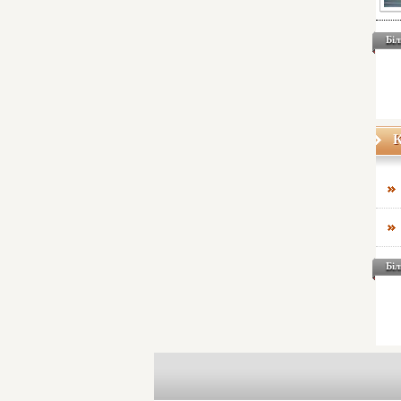
Біл
К
Біл