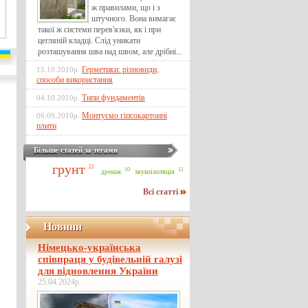
ж правилами, що і з
штучного. Вона вимагає
такої ж системи перев'язки, як і при
цегляній кладці. Слід уникати
розташування шва над швом, але дрібні...
Герметики: різновиди,
15.10.2010р.
способи використання
Типи фундаментів
04.10.2010р.
Монтуємо гіпсокартонні
06.09.2010р.
плити
Більше статей за тегами
грунт
21
11
10
звукоізоляція
дренаж
Всі статті
Новини
Німецько-українська
співпраця у будівельній галузі
для відновлення України
25.04.2024р.