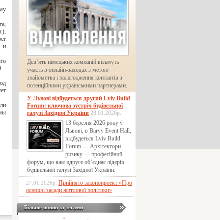
ому
та,
.),
ост
 и
го
Дев’ять німецьких компаній візьмуть
й -
участь в онлайн-заходах з метою
знайомства і налагодження контактів з
ход
потенційними українськими партнерами.
ует
У Львові відбудеться другий Lviv Build
ли
Forum: ключова зустріч будівельної
мы
галузі Західної України
28.01.2026р.
13 березня 2026 року у
Львові, в Barvy Event Hall,
відбудеться Lviv Build
Forum — Архітектори
ризику — професійний
форум, що вже вдруге об’єднає лідерів
будівельної галузі Західної України.
Прийнято законопроект «Про
27.01.2026р.
основні засади житлової політики»
Більше новин за тегами
5