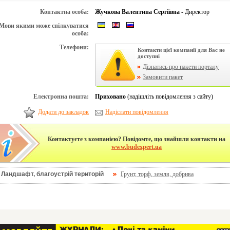
Контактна особа:
Жучкова Валентина Сергіївна
- Директор
Мови якими може спілкуватися
особа:
Телефони:
Контакти цієї компанії для Вас не
доступні
Дізнатись про пакети порталу
Замовити пакет
Електронна пошта:
Приховано
(надішліть повідомлення з сайту)
Додати до закладок
Надіслати повідомлення
Контактуєте з компанією? Повідомте, що знайшли контакти на
www.budexpert.ua
Ландшафт, благоустрій територій
Грунт, торф, земля, добрива