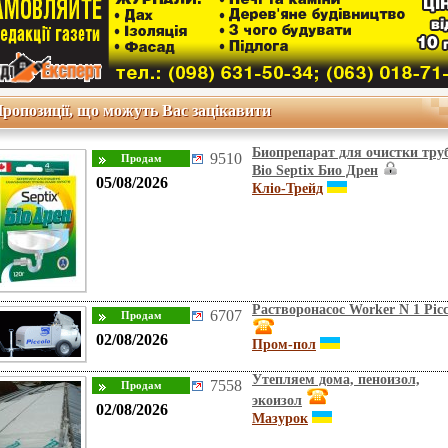
ропозиції, що можуть Вас зацікавити
Биопрепарат для очистки тру
9510
Bio Septix Био Дрен
05/08/2026
Кліо-Трейд
Растворонасос Worker N 1 Picc
6707
02/08/2026
Пром-пол
Утепляем дома, пеноизол,
7558
экоизол
02/08/2026
Мазурок