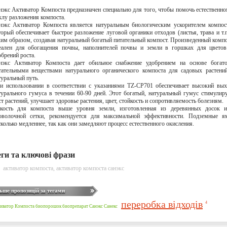
нэкс Активатор Компоста предназначен специально для того, чтобы помочь естественн
клу разложения компоста.
нэкс Активатор Компоста является натуральным биологическим ускорителем компос
торый обеспечивает быстрое разложение луговой органики отходов (листья, трава и т.п
ким образом, создавая натуральный богатый питательный компост. Произведенный комп
еален для обогащения почвы, наполнителей почвы и земли в горшках для цветов
обрений роста.
нэкс Активатор Компоста дает обильное снабжение удобрением на основе богато
тательными веществами натурального органического компоста для садовых растени
туральный путь.
и использовании в соответствии с указаниями TZ-CP701 обеспечивает высокий вы
турального гумуса в течении 60-90 дней. Этот богатый, натуральный гумус стимулир
ст растений, улучшает здоровье растения, цвет, стойкость и сопротивляемость болезням.
кость для компоста выше уровня земли, изготовленная из деревянных досок и
оволочной сетки, рекомендуется для максимальной эффективности. Подземные я
сколько медленнее, так как они замедляют процесс естественного окисления.
еги та ключові фрази
активатор компоста
,
активатор компоста санэкс
ьше пропозицій за тегами
переробка відходів
4
иватор Компоста
биопорошок
биопрепарат
Санэкс Санекс