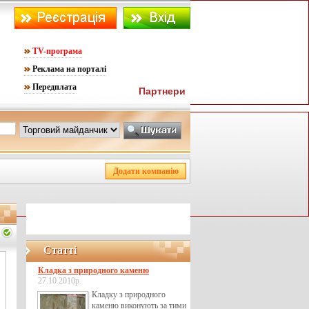
TV-програма
Реклама на порталі
Передплата
Партнери
Статті
Кладка з природного каменю
27.10.2010р.
Кладку з природного
каменю виконують за тими