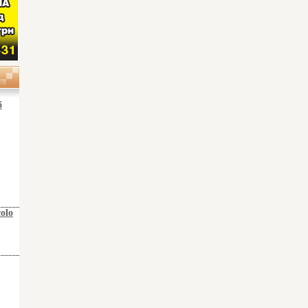
б
olo