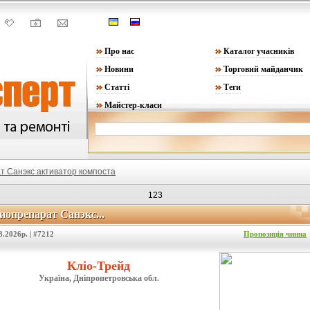
Про нас
Каталог учасників
Новини
Торговий майданчик
Статті
Теги
Майстер-класи
т Санэкс активатор компоста
123
иопрепарат Санэкс...
иопрепарат Санэкс...
8.2026р. | #7212
Пропозиція чинна
Кліо-Трейд
Україна, Дніпропетровська обл.