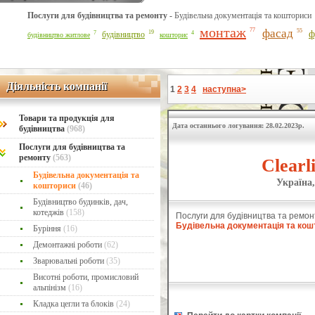
Послуги для будівництва та ремонту -
Будівельна документація та кошториси
монтаж
фасад
77
55
19
ф
7
4
будівництво
будівництво житлове
кошторис
Діяльність компанії
Діяльність компанії
1
2
3
4
наступна>
Товари та продукція для
Дата останнього логування: 28.02.2023р.
будівництва
(968)
Послуги для будівництва та
ремонту
(563)
Clearl
Будівельна документація та
Україна,
кошториси
(46)
Будівництво будинків, дач,
котеджів
(158)
Послуги для будівництва та ремон
Будівельна документація та кош
Буріння
(16)
Демонтажні роботи
(62)
Зварювальні роботи
(35)
Висотні роботи, промисловий
альпінізм
(16)
Кладка цегли та блоків
(24)