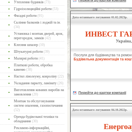
Перейти до картки компанії
Утеплення будинків
(73)
Гідроізоляцяційні роботи
(53)
Фасадні роботи
(91)
Дата останнього логування: 01.02.2023р.
Скління балконів і лоджій та ін.
(34)
ИНВЕСТ ГАР
Установка і монтаж дверей, арок,
перегородок, замків
(42)
Україна,
Клеєння шпалер
(10)
Штукатурні роботи
(39)
Послуги для будівництва та ремон
Малярні роботи
(41)
Будівельна документація та кош
Плиткові роботи, обробка
каменю
(38)
Настил лінолеуму, ковроліну
(22)
Укладання паркету, ламінату
(26)
Виготовлення кованих виробів на
Перейти до картки компанії
замовлення
(20)
Монтаж та обслуговування
систем опалення, газопостачання
(52)
Дата останнього логування: 04.10.2022р.
Оренда будівельної техніки та
обладнання
(30)
Енергоа
Рекламно-інформаційні,