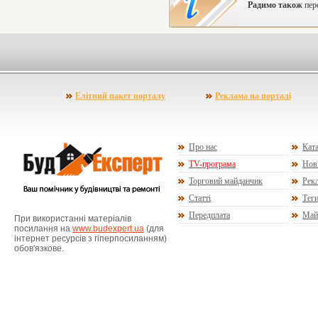
Радимо також
пере
Елітний пакет порталу
Реклама на порталі
Про нас
Ката
TV-програма
Нов
Торговий майданчик
Рекл
Статті
Тег
Передплата
Май
При використанні матеріалів
посилання на
www.budexpert.ua
(для
інтернет ресурсів з гіперпосиланням)
обов'язкове.