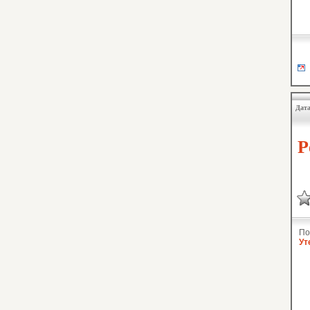
Дата
Р
По
Ут