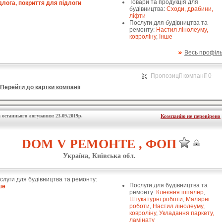
Товари та продукція для
длога, покриття для підлоги
будівництва:
Сходи, драбини,
ліфти
Послуги для будівництва та
ремонту:
Настил лінолеуму,
ковроліну
,
Інше
Весь профіл
Пропозиції компанії 0
Перейти до картки компанії
 останнього логування: 23.09.2019р.
Компанію не перевірено
DOM V РЕМОНТЕ , ФОП
Україна, Київська обл.
слуги для будівництва та ремонту:
Послуги для будівництва та
ше
ремонту:
Клеєння шпалер
,
Штукатурні роботи
,
Малярні
роботи
,
Настил лінолеуму,
ковроліну
,
Укладання паркету,
ламінату