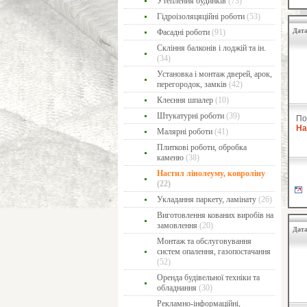
Утеплення будинків
(73)
Гідроізоляцяційні роботи
(53)
Дата
Фасадні роботи
(91)
Скління балконів і лоджій та ін.
(34)
Установка і монтаж дверей, арок,
перегородок, замків
(42)
Клеєння шпалер
(10)
Штукатурні роботи
(39)
По
На
Малярні роботи
(41)
Плиткові роботи, обробка
каменю
(38)
Настил лінолеуму, ковроліну
(22)
Укладання паркету, ламінату
(26)
Виготовлення кованих виробів на
замовлення
(20)
Дата
Монтаж та обслуговування
систем опалення, газопостачання
(52)
Оренда будівельної техніки та
обладнання
(30)
Рекламно-інформаційні,