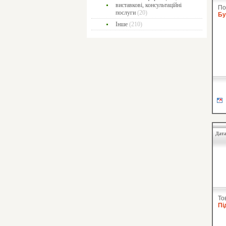
виставкові, консультаційні
По
послуги
(20)
Бу
Інше
(210)
Дата
То
Пі