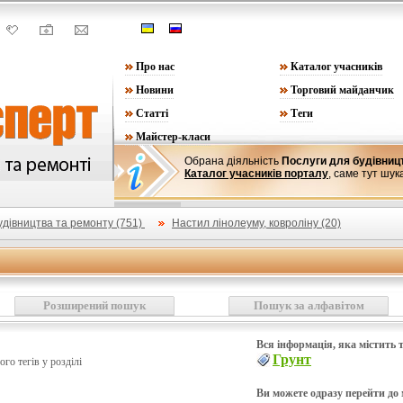
Про нас
Каталог учасників
Новини
Торговий майданчик
Статті
Теги
Майстер-класи
Обрана діяльність
Послуги для будівниц
Каталог учасників порталу
, саме тут шук
удівництва та ремонту (751)
Настил лінолеуму, ковроліну (20)
Розширений пошук
Пошук за алфавітом
Вся інформація, яка містить т
Грунт
ього тегів у розділі
Ви можете одразу перейти до м