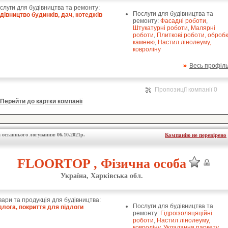
слуги для будівництва та ремонту:
Послуги для будівництва та
дівництво будинків, дач, котеджів
ремонту:
Фасадні роботи
,
Штукатурні роботи
,
Малярні
роботи
,
Плиткові роботи, оброб
каменю
,
Настил лінолеуму,
ковроліну
Весь профіл
Пропозиції компанії 0
Перейти до картки компанії
 останнього логування: 06.10.2021р.
Компанію не перевірено
FLOORTOP , Фізична особа
Україна, Харківська обл.
вари та продукція для будівництва:
Послуги для будівництва та
длога, покриття для підлоги
ремонту:
Гідроізоляцяційні
роботи
,
Настил лінолеуму,
ковроліну
,
Укладання паркету,