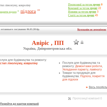
Пропозиції за тегом
грунт
0
тил лінолеуму, ковроліну
Компанії за тегом
грунт
22
підлога
108
8
Новини за тегом
грунт
3
покриття підлоги
Статті за тегом
грунт
45
 останнього логування: 06.03.2014р.
Компанію не перевірено
Авіріс , ПП
Україна, Дніпропетровська обл.
слуги для будівництва та ремонту:
Послуги для будівництва та
стил лінолеуму, ковроліну
ремонту:
Демонтажні роботи
,
Укладання паркету, ламінату
Товари та продукція для
будівництва:
Підлога, покриття
для підлоги
Весь профіл
Пропозиції компанії 0
Перейти до картки компанії