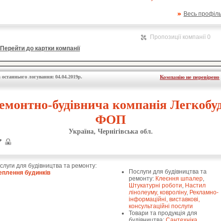
Весь профіл
Пропозиції компанії 0
Перейти до картки компанії
 останнього логування: 04.04.2019р.
Компанію не перевірено
емонтно-будівнича компанія Легкобуд
ФОП
Україна, Чернігівська обл.
слуги для будівництва та ремонту:
Послуги для будівництва та
еплення будинків
ремонту:
Клеєння шпалер
,
Штукатурні роботи
,
Настил
лінолеуму, ковроліну
,
Рекламно-
інформаційні, виставкові,
консультаційні послуги
Товари та продукція для
будівництва:
Сантехніка,