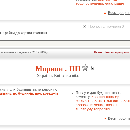
водопостачання, каналізація
Весь профіл
Пропозиції компанії 0
Перейти до картки компанії
 останнього логування: 25.12.2016р.
Компанію не перевірено
Морион , ПП
Україна, Київська обл.
слуги для будівництва та ремонту:
Послуги для будівництва та
дівництво будинків, дач, котеджів
ремонту:
Клеєння шпалер
,
Малярні роботи
,
Плиткові робот
обробка каменю
,
Настил
лінолеуму, ковроліну
Весь профіл