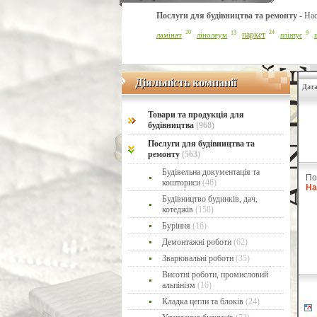
Послуги для будівництва та ремонту -
Нас
24
20
13
9
ламінат
паркет
лінолеум
плінтус
Діяльність компанії
Діяльність компанії
Дата
Товари та продукція для
будівництва
(968)
Послуги для будівництва та
ремонту
(563)
Будівельна документація та
По
кошториси
(46)
На
Будівництво будинків, дач,
котеджів
(158)
Буріння
(16)
Демонтажні роботи
(62)
Зварювальні роботи
(35)
Висотні роботи, промисловий
альпінізм
(16)
Кладка цегли та блоків
(24)