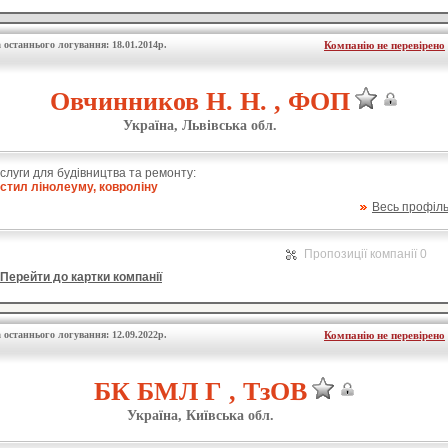
 останнього логування: 18.01.2014р.
Компанію не перевірено
Овчинников Н. Н. , ФОП
Україна, Львівська обл.
слуги для будівництва та ремонту:
стил лінолеуму, ковроліну
Весь профіл
Пропозиції компанії 0
Перейти до картки компанії
 останнього логування: 12.09.2022р.
Компанію не перевірено
БК БМЛ Г , ТзОВ
Україна, Київська обл.