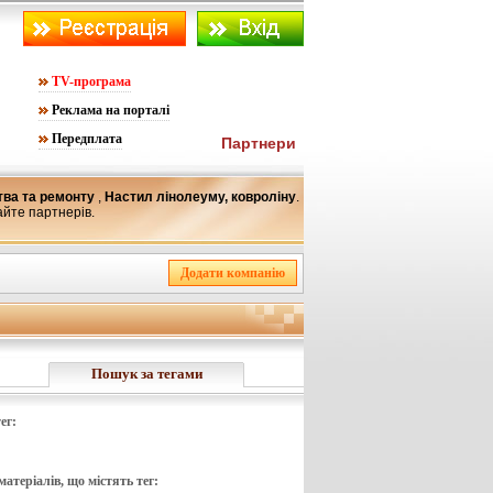
TV-програма
Реклама на порталі
Передплата
Партнери
тва та ремонту
,
Настил лінолеуму, ковроліну
.
айте партнерів.
Пошук за тегами
ег:
атеріалів, що містять тег: