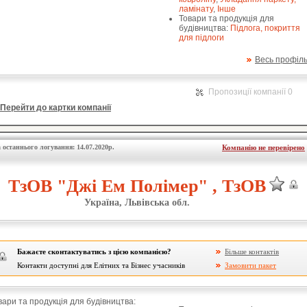
ламінату
,
Інше
Товари та продукція для
будівництва:
Підлога, покриття
для підлоги
Весь профіл
Пропозиції компанії 0
Перейти до картки компанії
 останнього логування: 14.07.2020р.
Компанію не перевірено
ТзОВ "Джі Ем Полімер" , ТзОВ
Україна, Львівська обл.
Бажаєте сконтактуватись з цією компанією?
Більше контактів
Контакти доступні для Елітних та Бізнес учасників
Замовити пакет
вари та продукція для будівництва: