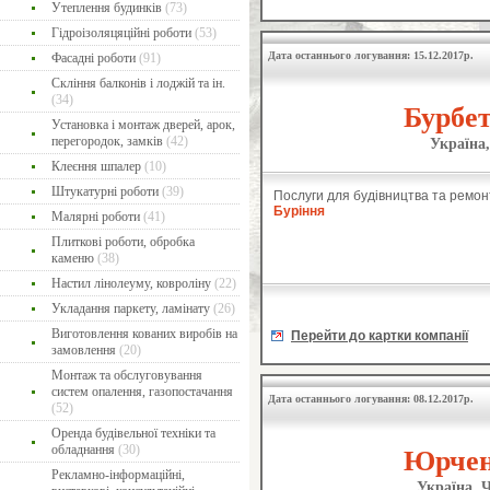
Утеплення будинків
(73)
Гідроізоляцяційні роботи
(53)
Дата останнього логування: 15.12.2017р.
Фасадні роботи
(91)
Скління балконів і лоджій та ін.
(34)
Бурбет
Установка і монтаж дверей, арок,
перегородок, замків
(42)
Україна,
Клеєння шпалер
(10)
Штукатурні роботи
(39)
Послуги для будівництва та ремон
Буріння
Малярні роботи
(41)
Плиткові роботи, обробка
каменю
(38)
Настил лінолеуму, ковроліну
(22)
Укладання паркету, ламінату
(26)
Виготовлення кованих виробів на
Перейти до картки компанії
замовлення
(20)
Монтаж та обслуговування
систем опалення, газопостачання
Дата останнього логування: 08.12.2017р.
(52)
Оренда будівельної техніки та
обладнання
(30)
Юрчен
Рекламно-інформаційні,
Україна, Ч