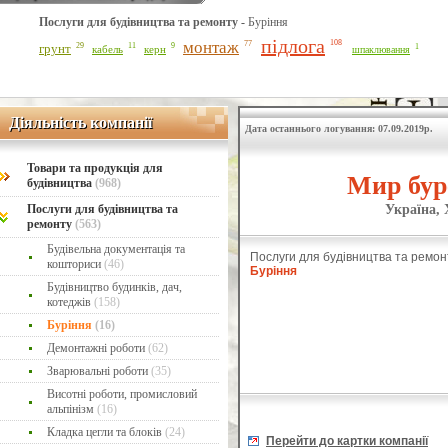
Послуги для будівництва та ремонту -
Буріння
підлога
монтаж
108
77
29
11
9
1
грунт
кабель
керн
шпаклювання
Діяльність компанії
Діяльність компанії
Дата останнього логування: 07.09.2019р.
Товари та продукція для
Мир бур
будівництва
(968)
Україна, 
Послуги для будівництва та
ремонту
(563)
Будівельна документація та
Послуги для будівництва та ремон
кошториси
(46)
Буріння
Будівництво будинків, дач,
котеджів
(158)
Буріння
(16)
Демонтажні роботи
(62)
Зварювальні роботи
(35)
Висотні роботи, промисловий
альпінізм
(16)
Кладка цегли та блоків
(24)
Перейти до картки компанії