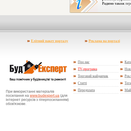
Радимо також
пере
Елітний пакет порталу
Реклама на порталі
Про нас
Ката
TV-програма
Нов
Торговий майданчик
Рекл
Статті
Тег
Передплата
Май
При використанні матеріалів
посилання на
www.budexpert.ua
(для
інтернет ресурсів з гіперпосиланням)
обов'язкове.