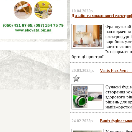
10.04.2025р.
Дизайн та можливості електроф
Французький б
надходження 
електрофурні
виробник уже 
виготовлення
їх оформленн
бути ці пристрої.
20.03.2025р.
Vents FlexiVent 
Сучасні будів
створення ко
здорового рі
рішень для ор
напівжорстких
24.02.2025р.
Вивіз будівельно
У процесі бу