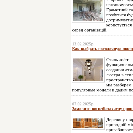
накопичуються
Грамотний та 
позбутися буд
дотримуватис
користується 
серед організацій.
13.02.2025р.
Как выбрать потолочную люстр
Стиль лофт —
функциональн
создании атм
люстра в сти
пространство
мы разберем 
популярные модели и дадим п
07.02.2025р.
Замовити вогнебіозахисну пропи
Деревину шир
природній міц
привабливості