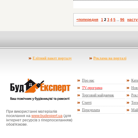
<попередня
1
2
3
4
5
...
96
насту
Елітний пакет порталу
Реклама на порталі
Про нас
Ката
TV-програма
Нов
Торговий майданчик
Рекл
Статті
Тег
Передплата
Май
При використанні матеріалів
посилання на
www.budexpert.ua
(для
інтернет ресурсів з гіперпосиланням)
обов'язкове.