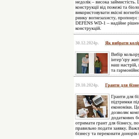
недолік – висока займистість.
конструкції від пожежі та біол
використовувати якісні вогнеб
ринку вогнезахисту, пропонує
DEFENS WD-1 – надійне рішенн
конструкцій.
30.12.2024р.
Як вибрати колі
Вибір кольору
інтер’єру жит
наш настрій,
та гармонійн
29.10.2024р.
Гранти для бізн
Гранти для б
підтримки пі
економіки. Ц
дозволяє ком
додаткових б
отримати грант для бізнесу, по
правильно подати заявку. Важл
бізнесу та переконати донорів 