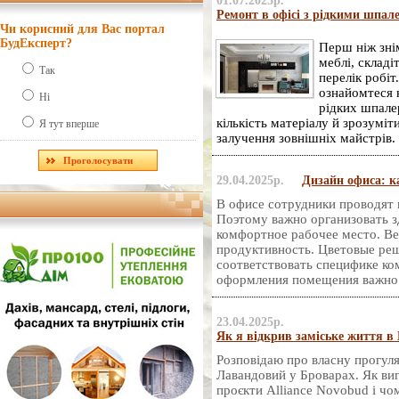
01.07.2025р.
Ремонт в офісі з рідкими шпале
Чи корисний для Вас портал
БудЕксперт?
Перш ніж знім
меблі, складі
Так
перелік робіт
ознайомтеся н
Ні
рідких шпале
кількість матеріалу й зрозуміт
Я тут вперше
залучення зовнішніх майстрів.
29.04.2025р.
Дизайн офиса: к
В офисе сотрудники проводят 
Поэтому важно организовать з
комфортное рабочее место. Ве
продуктивность. Цветовые ре
соответствовать специфике ко
оформления помещения важно 
23.04.2025р.
Як я відкрив заміське життя в 
Розповідаю про власну прогуля
Лавандовий у Броварах. Як виг
проєкти Alliance Novobud і чо