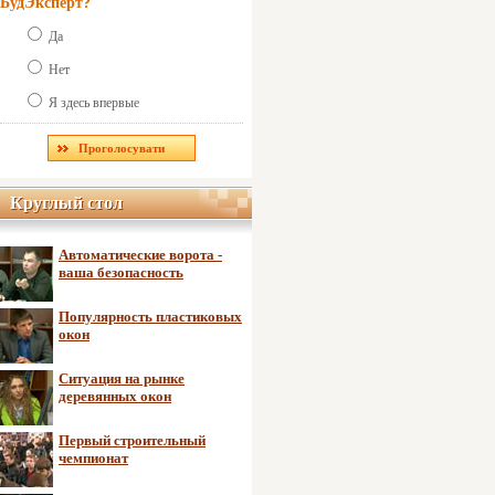
БудЭксперт?
Да
Нет
Я здесь впервые
Круглый стол
Круглый стол
Автоматические ворота -
ваша безопасность
Популярность пластиковых
окон
Ситуация на рынке
деревянных окон
Первый строительный
чемпионат