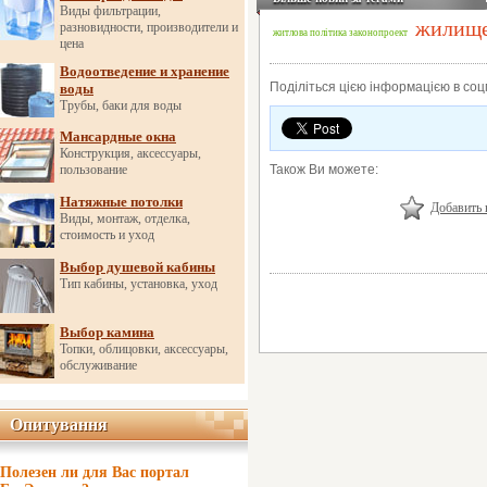
Виды фильтрации,
жилищ
разновидности, производители и
житлова політика
законопроект
цена
Водоотведение и хранение
Поділіться цією інформацією в со
воды
Трубы, баки для воды
Мансардные окна
Конструкция, аксессуары,
пользование
Також Ви можете:
Натяжные потолки
Добавить 
Виды, монтаж, отделка,
стоимость и уход
Выбор душевой кабины
Тип кабины, установка, уход
Выбор камина
Топки, облицовки, аксессуары,
обслуживание
Опитування
Опитування
Полезен ли для Вас портал