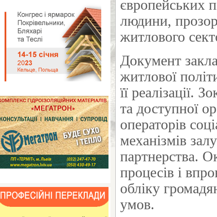
європейських п
людини, прозор
житлового сект
Документ закла
житлової політ
її реалізації. 
та доступної о
операторів соці
механізмів зал
партнерства. О
процесів і впр
обліку громадя
умов.