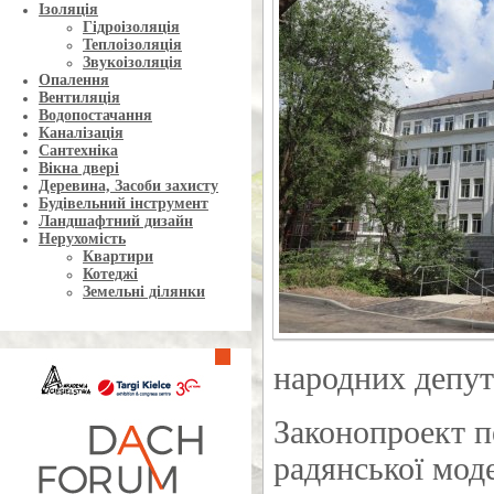
Ізоляція
Гідроізоляція
Теплоізоляція
Звукоізоляція
Опалення
Вентиляція
Водопостачання
Каналізація
Сантехніка
Вікна двері
Деревина, Засоби захисту
Будівельний інструмент
Ландшафтний дизайн
Нерухомість
Квартири
Котеджі
Земельні ділянки
народних депут
Законопроект пе
радянської мод