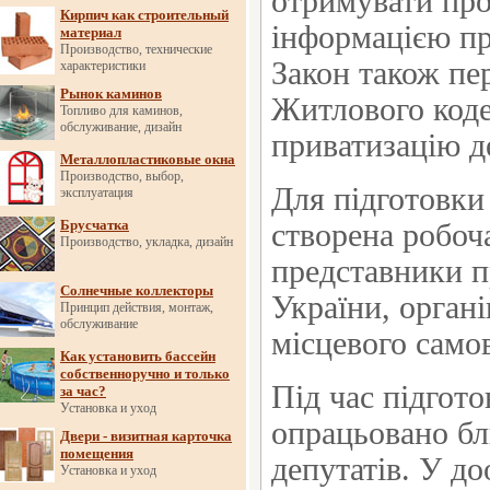
отримувати про
Кирпич как строительный
інформацією пр
материал
Производство, технические
Закон також пе
характеристики
Рынок каминов
Житлового коде
Топливо для каминов,
обслуживание, дизайн
приватизацію д
Металлопластиковые окна
Производство, выбор,
Для підготовки
эксплуатация
Брусчатка
створена робоча
Производство, укладка, дизайн
представники п
Солнечные коллекторы
України, органі
Принцип действия, монтаж,
обслуживание
місцевого само
Как установить бассейн
собственноручно и только
Під час підгот
за час?
Установка и уход
опрацьовано бл
Двери - визитная карточка
помещения
депутатів. У до
Установка и уход