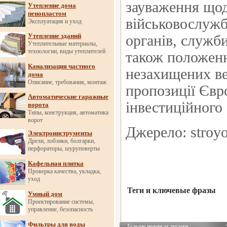
зауваження щод
Утепление дома
пенопластом
військовослужб
Эксплуатация и уход
Утепление зданий
органів, служби
Утеплительные материалы,
технологии, виды утеплителей
також положенн
Канализация частного
незахищених ве
дома
Описание, требования, монтаж
пропозиції Євр
Автоматические гаражные
інвестиційного 
ворота
Типы, конструкция, автоматика
ворот
Джерело: stroyo
Электроинструменты
Дрели, лобзики, болгарки,
перфораторы, шуруповерты
Кафельная плитка
Проверка качества, укладка,
уход
Теги и ключевые фразы
Умный дом
Проектирование системы,
управление, безопасность
Фильтры для воды
Більше новин за тегами