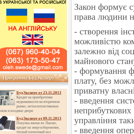
Закон формує с
права людини н
- створення інс
можливістю ком
залежно від соц
майнового стану
- формування ф
Программа БудЭксперт
Программа БудЭксперт
плату, без можл
приватну власні
БудЭксперт от 23.11.2013
Кредит на приобретение
- введення сис
недвижимости на вторичном
рынке, металлопластиковые
неприбуткових о
окна и входные двери
управління так
БудЭксперт от 09.11.2013
Покупка жилья во Львове,
кредит на энергосбережение,
- введення опе
теплый пленочный пол