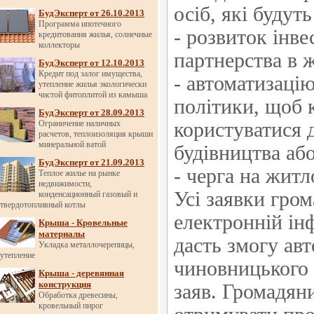
осіб, які будут
БудЭксперт от 26.10.2013
Программа ипотечного
- розвиток інве
кредитования жилья, солнечные
коллекторы
партнерства в ж
БудЭксперт от 12.10.2013
Кредит под залог имущества,
- автоматизаці
утепление жилья экологически
чистой фитоплитой из камыша
політики, щоб 
БудЭксперт от 28.09.2013
Ограничение наличных
користуватися 
расчетов, теплоизоляция крыши
минеральной ватой
будівництва аб
БудЭксперт от 21.09.2013
- черга на жит
Теплое жилье на рынке
недвижимости,
Усі заявки гро
конденсационный газовый и
твердотопливный котлы
електронній ін
Крыша - Кровельные
материалы
дасть змогу ав
Укладка металлочерепицы,
утепление
чиновницького
Крыша - деревянная
конструкция
заяв. Громадяни
Обработка древесины,
кровельный пирог