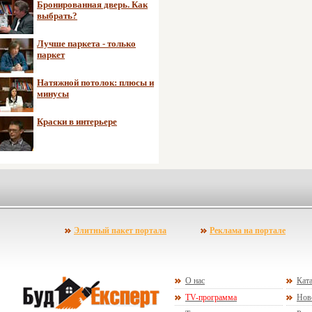
Бронированная дверь. Как
выбрать?
Лучше паркета - только
паркет
Натяжной потолок: плюсы и
минусы
Краски в интерьере
Элитный пакет портала
Реклама на портале
О нас
Ката
TV-программа
Нов