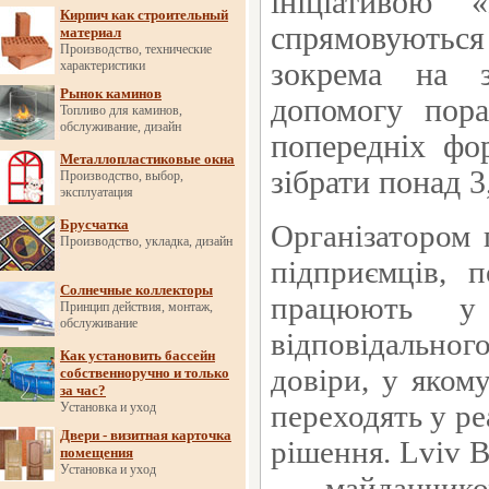
ініціативою 
Кирпич как строительный
спрямовуються
материал
Производство, технические
зокрема на з
характеристики
Рынок каминов
допомогу пора
Топливо для каминов,
обслуживание, дизайн
попередніх фо
Металлопластиковые окна
зібрати понад 3
Производство, выбор,
эксплуатация
Брусчатка
Організатором 
Производство, укладка, дизайн
підприємців, 
Солнечные коллекторы
працюють у 
Принцип действия, монтаж,
обслуживание
відповідально
Как установить бассейн
довіри, у яком
собственноручно и только
за час?
переходять у ре
Установка и уход
Двери - визитная карточка
рішення.
Lviv
B
помещения
Установка и уход
— майданчико