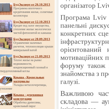
організатор
Lvi
БудЭксперт от 26.10.2013
Программа ипотечного
кредитования жилья, солнечные
Програма
Lviv
коллекторы
БудЭксперт от 12.10.2013
панельні дискус
Кредит под залог имущества,
утепление жилья экологически
конкретних сце
чистой фитоплитой из камыша
БудЭксперт от 28.09.2013
інфраструкт
Ограничение наличных
расчетов, теплоизоляция крыши
орієнтований 
минеральной ватой
мотиваційних п
БудЭксперт от 21.09.2013
Теплое жилье на рынке
форуму також 
недвижимости,
конденсационный газовый и
твердотопливный котлы
знайомства з п
Крыша - Кровельные
галузі.
материалы
Укладка металлочерепицы,
утепление
Важливою ча
Крыша - деревянная
конструкция
складова — ау
Обработка древесины,
кровельный пирог