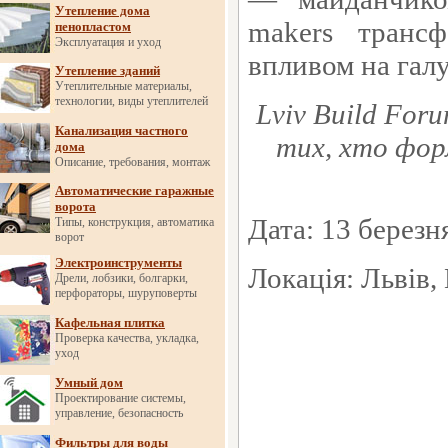
Утепление дома
makers
трансфо
пенопластом
Эксплуатация и уход
впливом на галу
Утепление зданий
Утеплительные материалы,
технологии, виды утеплителей
Lviv
Build
Foru
Канализация частного
тих, хто форм
дома
Описание, требования, монтаж
Автоматические гаражные
ворота
Дата: 13 березн
Типы, конструкция, автоматика
ворот
Электроинструменты
Локація: Львів,
Дрели, лобзики, болгарки,
перфораторы, шуруповерты
Кафельная плитка
Проверка качества, укладка,
уход
Умный дом
Проектирование системы,
управление, безопасность
Фильтры для воды