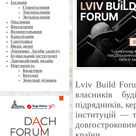
Ізоляція
Гідроізоляція
Теплоізоляція
Звукоізоляція
Опалення
Вентиляція
Водопостачання
Каналізація
Сантехніка
Вікна двері
Деревина, Засоби захисту
Будівельний інструмент
Ландшафтний дизайн
Нерухомість
Квартири
Котеджі
Земельні ділянки
Lviv Build For
власників буд
підрядників, ке
інституцій — т
довгострокови
країни.