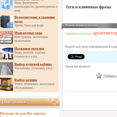
Виды фильтрации,
разновидности, производители и
Теги и ключевые фразы
цена
Водоотведение и хранение
воды
Трубы, баки для воды
Більше новин за тегами
архитекто
Мансардные окна
будівельна галузь
форум
Конструкция, аксессуары,
пользование
Поділіться цією інформацією в со
Натяжные потолки
Виды, монтаж, отделка,
стоимость и уход
Выбор душевой кабины
Також Ви можете:
Тип кабины, установка, уход
Добавить 
Выбор камина
Топки, облицовки, аксессуары,
обслуживание
Опитування
Опитування
Полезен ли для Вас портал