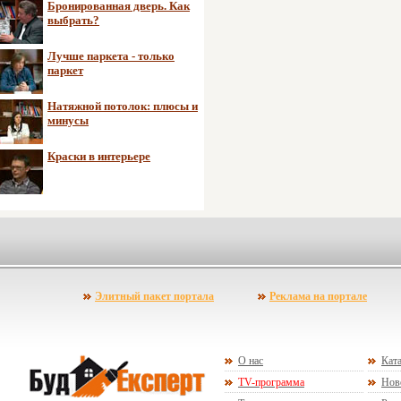
Бронированная дверь. Как
выбрать?
Лучше паркета - только
паркет
Натяжной потолок: плюсы и
минусы
Краски в интерьере
Элитный пакет портала
Реклама на портале
О нас
Ката
TV-программа
Нов