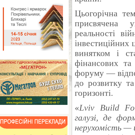
Цьогорічна т
присвячена у
реальності вій
інвестиційних 
винятком і ст
фінансових та
форуму — відпо
до розвитку та
горизонті.
«
Lviv
Build
Fo
галузі, де фор
нерухомість — 