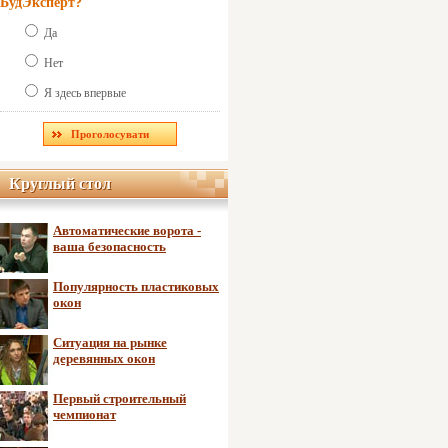
БудЭксперт?
Да
Нет
Я здесь впервые
Круглый стол
Круглый стол
Автоматические ворота -
ваша безопасность
Популярность пластиковых
окон
Ситуация на рынке
деревянных окон
Первый строительный
чемпионат