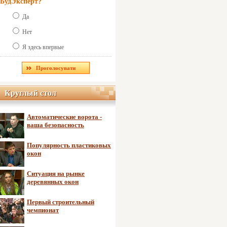
БудЭксперт?
Да
Нет
Я здесь впервые
Круглый стол
Круглый стол
Автоматические ворота -
ваша безопасность
Популярность пластиковых
окон
Ситуация на рынке
деревянных окон
Первый строительный
чемпионат