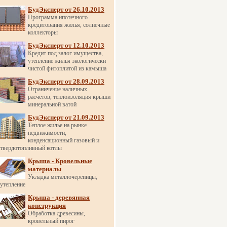
БудЭксперт от 26.10.2013
Программа ипотечного
кредитования жилья, солнечные
коллекторы
БудЭксперт от 12.10.2013
Кредит под залог имущества,
утепление жилья экологически
чистой фитоплитой из камыша
БудЭксперт от 28.09.2013
Ограничение наличных
расчетов, теплоизоляция крыши
минеральной ватой
БудЭксперт от 21.09.2013
Теплое жилье на рынке
недвижимости,
конденсационный газовый и
твердотопливный котлы
Крыша - Кровельные
материалы
Укладка металлочерепицы,
утепление
Крыша - деревянная
конструкция
Обработка древесины,
кровельный пирог