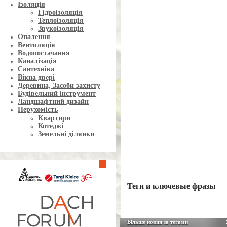
Ізоляція
Гідроізоляція
Теплоізоляція
Звукоізоляція
Опалення
Вентиляція
Водопостачання
Каналізація
Сантехніка
Вікна двері
Деревина, Засоби захисту
Будівельний інструмент
Ландшафтний дизайн
Нерухомість
Квартири
Котеджі
Земельні ділянки
Теги и ключевые фразы
Більше новин за тегами