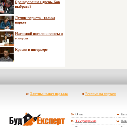
Бронированная дверь. Как
выбрать?
Лучше паркета - только
паркет
Натяжной потолок: плюсы и
минусы
Краски в интерьере
Элитный пакет портала
Реклама на портале
О нас
Ката
TV-программа
Нов