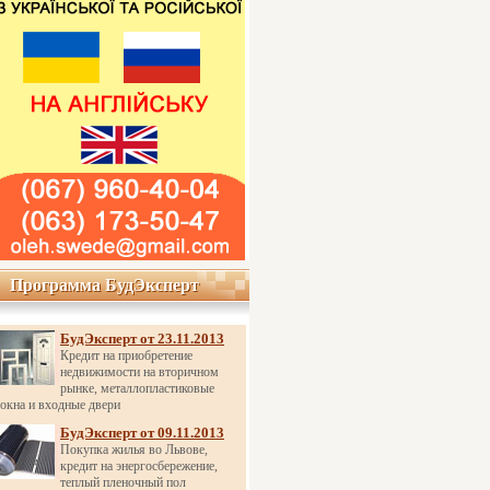
Программа БудЭксперт
Программа БудЭксперт
БудЭксперт от 23.11.2013
Кредит на приобретение
недвижимости на вторичном
рынке, металлопластиковые
окна и входные двери
БудЭксперт от 09.11.2013
Покупка жилья во Львове,
кредит на энергосбережение,
теплый пленочный пол