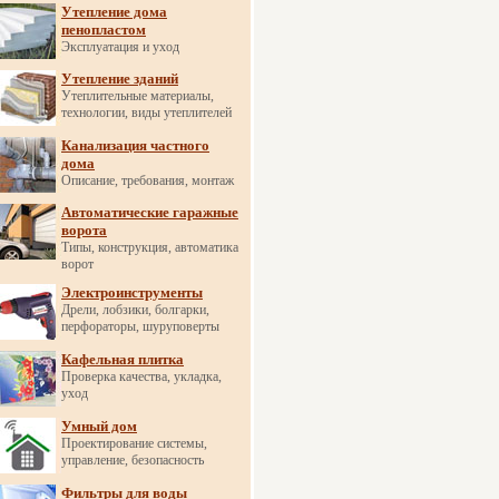
Утепление дома
пенопластом
Эксплуатация и уход
Утепление зданий
Утеплительные материалы,
технологии, виды утеплителей
Канализация частного
дома
Описание, требования, монтаж
Автоматические гаражные
ворота
Типы, конструкция, автоматика
ворот
Электроинструменты
Дрели, лобзики, болгарки,
перфораторы, шуруповерты
Кафельная плитка
Проверка качества, укладка,
уход
Умный дом
Проектирование системы,
управление, безопасность
Фильтры для воды