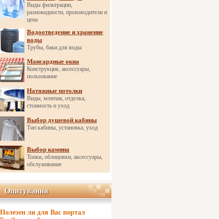
Виды фильтрации,
разновидности, производители и
цена
Водоотведение и хранение
воды
Трубы, баки для воды
Мансардные окна
Конструкция, аксессуары,
пользование
Натяжные потолки
Виды, монтаж, отделка,
стоимость и уход
Выбор душевой кабины
Тип кабины, установка, уход
Выбор камина
Топки, облицовки, аксессуары,
обслуживание
Опитування
Опитування
Полезен ли для Вас портал