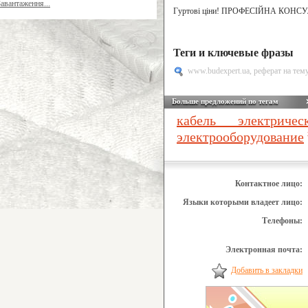
Завантаження...
Гуртові ціни! ПРОФЕСІЙНА КОНС
Теги и ключевые фразы
www.budexpert.ua
,
реферат на тем
Больше предложений по тегам
кабель электричес
электрооборудование
Контактное лицо:
Языки которыми владеет лицо:
Телефоны:
Электронная почта:
Добавить в закладки