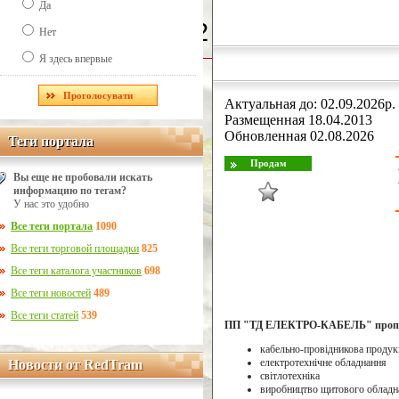
Да
Line Number: 42
Нет
Я здесь впервые
Актуальная до: 02.09.2026р.
Размещенная 18.04.2013
Обновленная 02.08.2026
Теги портала
Теги портала
Вы еще не пробовали искать
информацию по тегам?
У нас это удобно
Все теги портала
1090
Все теги торговой площадки
825
Все теги каталога участников
698
Все теги новостей
489
Все теги статей
539
ПП "ТД ЕЛЕКТРО-КАБЕЛЬ" пропо
кабельно-провідникова продук
електротехнічне обладнання
Новости от RedTram
Новости от RedTram
світлотехніка
виробництво щитового обладн