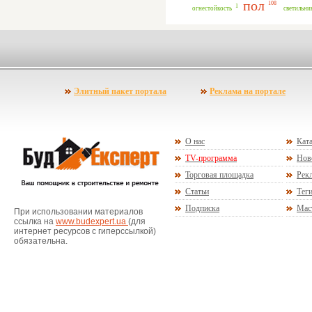
пол
108
1
огнестойкость
светильни
Элитный пакет портала
Реклама на портале
О нас
Ката
TV-программа
Нов
Торговая площадка
Рекл
Статьи
Тег
Подписка
Мас
При использовании материалов
ссылка на
www.budexpert.ua
(для
интернет ресурсов с гиперссылкой)
обязательна.