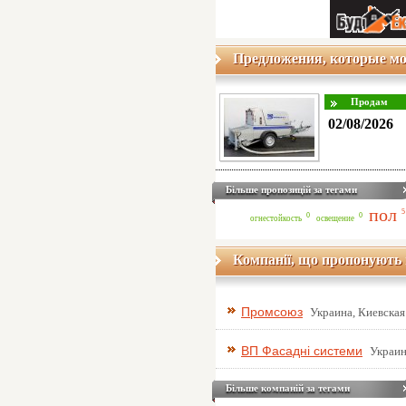
Предложения, которые мо
02/08/2026
Більше пропозицій за тегами
пол
5
0
0
огнестойкость
освещение
Компанії, що пропонують 
Промсоюз
Украина, Киевская
ВП Фасадні системи
Украин
Більше компаній за тегами