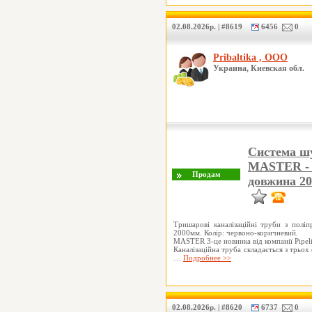
02.08.2026р. | #8619
6456
0
Pribaltika , ООО
Украина, Киевская обл.
Система шу
MASTER - 3
довжина 2
Тришарові каналізаційні труби з полі
2000мм. Колір: червоно-коричневий.
MASTER 3-це новинка від компанії Pipelif
Каналізаційна труба складається з трьох
…
Подробнее >>
02.08.2026р. | #8620
6737
0