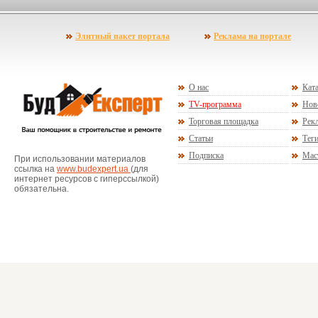
Элитный пакет портала
Реклама на портале
О нас
Ката
TV-программа
Нов
Торговая площадка
Рекл
Статьи
Тег
Подписка
Мас
При использовании материалов
ссылка на
www.budexpert.ua
(для
интернет ресурсов с гиперссылкой)
обязательна.