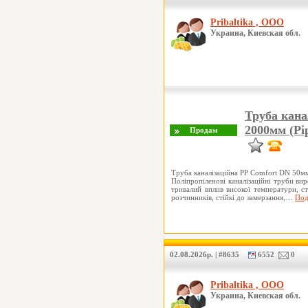
Pribaltika , ООО
Украина, Киевская обл.
Труба кана
2000мм (Pip
Труба каналізаційна PP Comfort DN 50м
Поліпропіленові каналізаційні труби ви
тривалий вплив високої температури, сті
розчинників, стійкі до замерзання,…
Под
02.08.2026р. | #8635
6552
0
Pribaltika , ООО
Украина, Киевская обл.