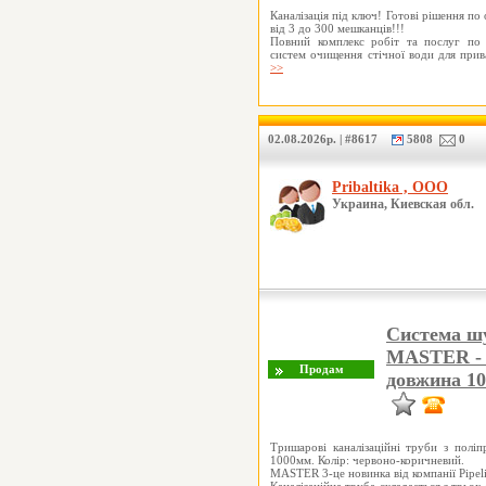
Каналізація під ключ! Готові рішення по
від 3 до 300 мешканців!!!
Повний комплекс робіт та послуг по 
систем очищення стічної води для при
>>
02.08.2026р. | #8617
5808
0
Pribaltika , ООО
Украина, Киевская обл.
Система шу
MASTER - 3
довжина 1
Тришарові каналізаційні труби з полі
1000мм. Колір: червоно-коричневий.
MASTER 3-це новинка від компанії Pipelif