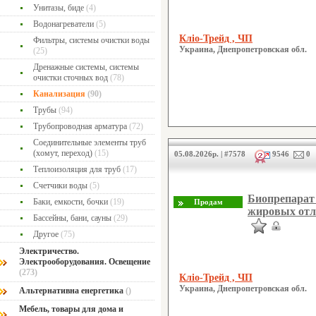
Унитазы, биде
(4)
Водонагреватели
(5)
Кліо-Трейд , ЧП
Фильтры, системы очистки воды
Украина, Днепропетровская обл.
(25)
Дренажные системы, системы
очистки сточных вод
(78)
Канализация
(90)
Трубы
(94)
Трубопроводная арматура
(72)
Соединительные элементы труб
(хомут, переход)
(15)
05.08.2026р. | #7578
9546
0
Теплоизоляция для труб
(17)
Счетчики воды
(5)
Биопрепарат
Баки, емкости, бочки
(19)
жировых отл
Бассейны, бани, сауны
(29)
Другое
(75)
Электричество.
Электрооборудования. Освещение
(273)
Кліо-Трейд , ЧП
Украина, Днепропетровская обл.
Альтернативна енергетика
()
Мебель, товары для дома и