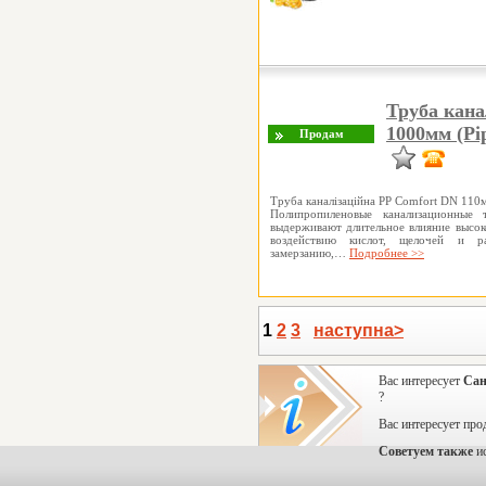
Труба кана
1000мм (Pip
Труба каналізаційна PP Comfort DN 110
Полипропиленовые канализационные т
выдерживают длительное влияние высок
воздействию кислот, щелочей и ра
замерзанию,…
Подробнее >>
1
2
3
наступна>
Вас интересует
Сан
?
Вас интересует про
Советуем также
и