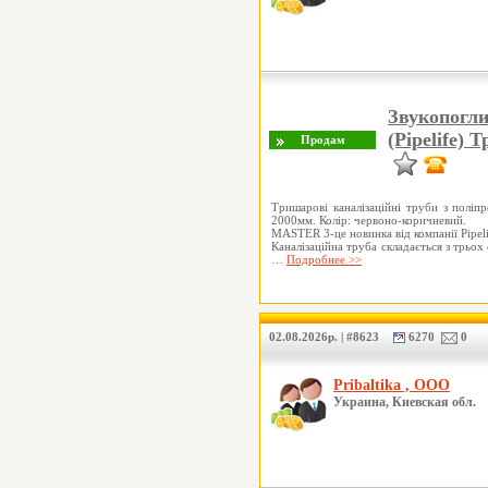
Звукопогл
(Pipelife)
Тришарові каналізаційні труби з полі
2000мм. Колір: червоно-коричневий.
MASTER 3-це новинка від компанії Pipelif
Каналізаційна труба складається з трьох
…
Подробнее >>
02.08.2026р. | #8623
6270
0
Pribaltika , ООО
Украина, Киевская обл.