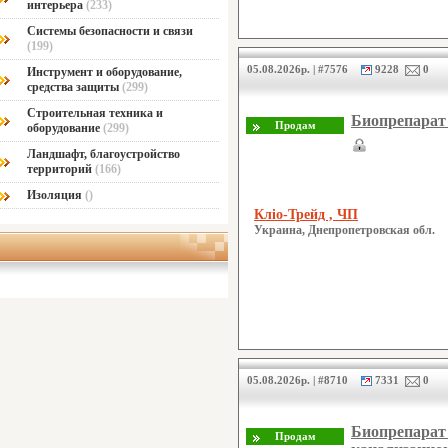
интерьера
(233)
Системы безопасности и связи
(199)
05.08.2026р. | #7576
9228
0
Инструмент и оборудование,
средства защиты
(299)
Строительная техника и
Биопрепарат
оборудование
(299)
Ландшафт, благоустройство
территорий
(166)
Изоляция
()
Кліо-Трейд , ЧП
Украина, Днепропетровская обл.
05.08.2026р. | #8710
7331
0
Биопрепарат