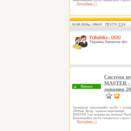
Каналізаційна труба складається з трьох
…
Подробнее >>
02.08.2026р. | #8618
5779
0
Pribaltika , ООО
Украина, Киевская обл.
Система шу
MASTER - 3
довжина 2
Тришарові каналізаційні труби з полі
2000мм. Колір: червоно-коричневий.
MASTER 3-це новинка від компанії Pipelif
Каналізаційна труба складається з трьох
…
Подробнее >>