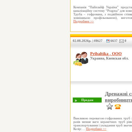
Компанія “Пайплайф Україна” предста
каналізаційну систему “Pragma” для зовні
Труба – гофрована, з подвійною стінк
зовнішньою профільованою), вигото
Подробнее >>
02.08.2026р. | #8627
6637
0
Pribaltika , ООО
Украина, Киевская обл.
Дренажні 
виробництв
Важливою перевагою гофрованих труб з
разів менше ваги керамічних труб рів
транспортування і укладання труб значн
Колір:…
Подробнее >>