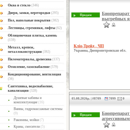
Окна и стекло
(346)
Двери, замки, перегородки
(295)
Биопрепарат 
выгребных ям
Пол, напольные покрытия
(302)
Лестницы, стремянки, лифты
(62)
Облицовочная плитка, камень
(159)
Кліо-Трейд , ЧП
Металл, крепеж,
Украина, Днепропетровская обл.
металлоконструкции
(392)
Пиломатериалы, древесина
(137)
Отопление, газоснабжение
(579)
Кондиционирование, вентиляция
(56)
Сантехника, водоснабжение,
канализация
(328)
Душевые кабины и
05.08.2026р. | #8709
7099
0
комплектующие
(16)
Ванны, гидромассажные системы
Биопрепарат
(9)
агрессивным
Раковины, мойки
(7)
Краны, смесители
(5)