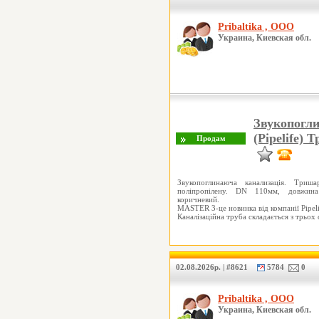
Pribaltika , ООО
Украина, Киевская обл.
Звукопогл
(Pipelife)
Звукопоглинаюча канализація. Триша
поліпропілену. DN 110мм, довжина
коричневий.
MASTER 3-це новинка від компанії Pipelif
Каналізаційна труба складається з трь
02.08.2026р. | #8621
5784
0
Pribaltika , ООО
Украина, Киевская обл.