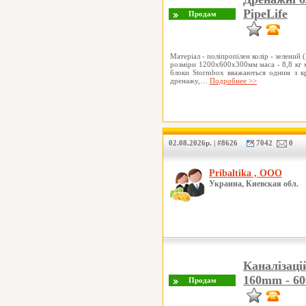
PipeLife
Матеріал - поліпропілен колір - зелений
розміри 1200х600х300мм маса - 8,8 кг м
блоки Stormbox вважаються одним з к
дренажу,…
Подробнее >>
02.08.2026р. | #8626
7042
0
Pribaltika , ООО
Украина, Киевская обл.
Каналізацій
160mm - 6