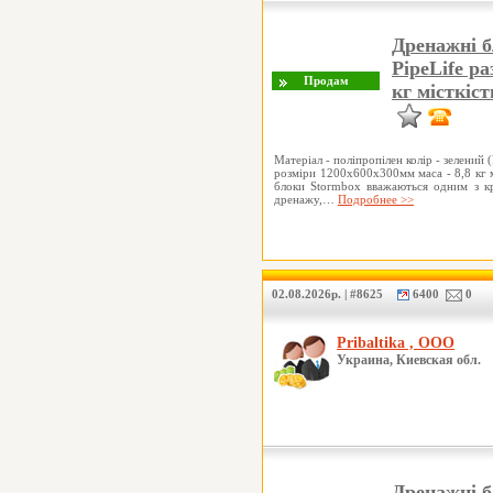
Дренажні б
PipeLife р
кг місткіст
Матеріал - поліпропілен колір - зелений
розміри 1200х600х300мм маса - 8,8 кг м
блоки Stormbox вважаються одним з к
дренажу,…
Подробнее >>
02.08.2026р. | #8625
6400
0
Pribaltika , ООО
Украина, Киевская обл.
Дренажні б