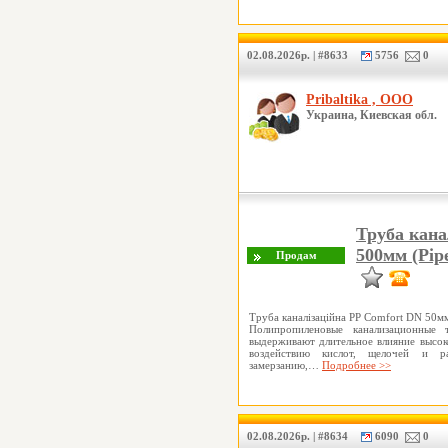
02.08.2026р. | #8633
5756
0
Pribaltika , ООО
Украина, Киевская обл.
Труба кана
500мм (Pipe
Труба каналізаційна PP Comfort DN 50м
Полипропиленовые канализационные т
выдерживают длительное влияние высок
воздействию кислот, щелочей и ра
замерзанию,…
Подробнее >>
02.08.2026р. | #8634
6090
0