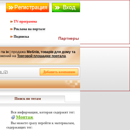
TV-программа
Реклама на портале
Подписка
Партнеры
 та ін
| продажа
Меблів, товарів для дому та
ложений на
Торговой площадке портала
.
. (2)
Поиск по тегам
Вся информация, которая содержит тег:
Монтаж
Вы можете сразу перейти к материалам,
содержащих тег: