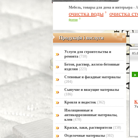
Мебель, товары для дома и интерьера -
А
очистка воды
очистка ст
9
0
фонтан
Продукція і послуги
Продукція і послуги
Услуги для строительства и
05.0
ремонта
(710)
Бетон, раствор, железо-бетонные
изделия
(223)
Стеновые и фасадные материалы
(204)
Сыпучие и вяжущие материалы
(186)
К
Кровля и водосток
(362)
У
Изоляционные и
антикоррозионные материалы,
клеи
(470)
Краски, лаки, растворители
(150)
Отделочные материалы
(302)