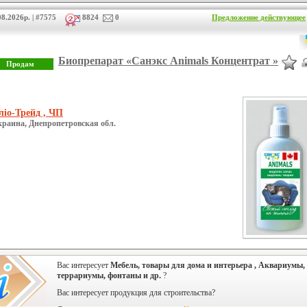
8.2026р. | #7575
8824
0
Предложение действующее
Биопрепарат «Санэкс Animals Концентрат »
ліо-Трейд , ЧП
краина, Днепропетровская обл.
Вас интересует
Мебель, товары для дома и интерьера , Аквариумы,
террариумы, фонтаны и др.
?
Вас интересует продукция для строительства?