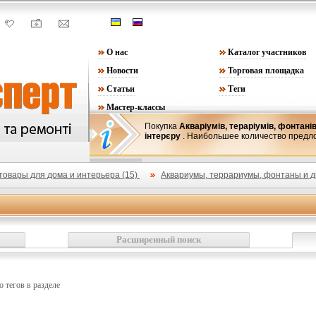
О нас
Каталог участников
Новости
Торговая площадка
Статьи
Теги
Мастер-классы
Покупка
Акваріумів, тераріумів, фонтанів
інтерєру
. Наибольшее количество пред
товары для дома и интерьера (15)
Аквариумы, террариумы, фонтаны и др
Расширенный поиск
го тегов в разделе