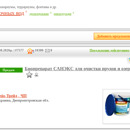
квариумы, террариумы, фонтаны и др.
очных вод
9
0
0
проектирование
реконструкция
8.2026р. | #7577
10380
0
Предложение действующее
Биопрепарат САНЭКС для очистки прудов и озер
ліо-Трейд , ЧП
краина, Днепропетровская обл.