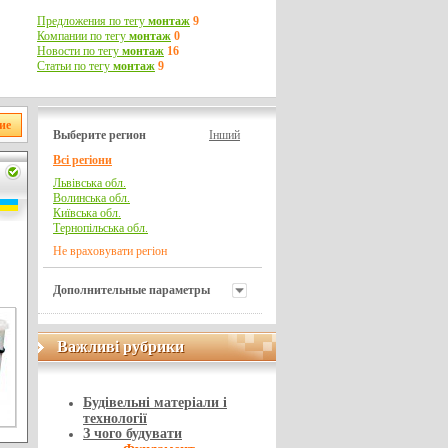
Предложения по тегу
монтаж
9
Компании по тегу
монтаж
0
Новости по тегу
монтаж
16
Статьи по тегу
монтаж
9
Выберите регион
Інший
Всі регіони
Львівська обл.
Волинська обл.
Київська обл.
Тернопільська обл.
Не враховувати регіон
Дополнительные параметры
Важливі рубрики
Важливі рубрики
Будівельні матеріали і
технології
З чого будувати