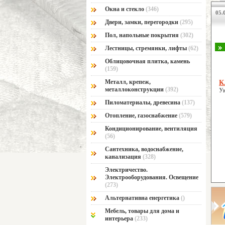
Окна и стекло
(346)
05.0
Двери, замки, перегородки
(295)
Пол, напольные покрытия
(302)
Лестницы, стремянки, лифты
(62)
Облицовочная плитка, камень
(159)
Металл, крепеж,
К
металлоконструкции
(392)
У
Пиломатериалы, древесина
(137)
Отопление, газоснабжение
(579)
Кондиционирование, вентиляция
(56)
Сантехника, водоснабжение,
канализация
(328)
Электричество.
Электрооборудования. Освещение
(273)
Альтернативна енергетика
()
Мебель, товары для дома и
интерьера
(233)