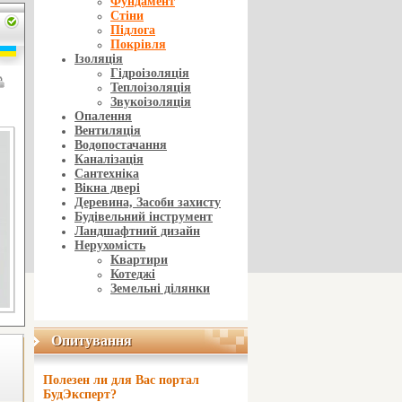
Фундамент
Стіни
Підлога
Покрівля
Ізоляція
Гідроізоляція
Теплоізоляція
Звукоізоляція
Опалення
Вентиляція
Водопостачання
Каналізація
Сантехніка
Вікна двері
Деревина, Засоби захисту
Будівельний інструмент
Ландшафтний дизайн
Нерухомість
Квартири
Котеджі
Земельні ділянки
Опитування
Опитування
Полезен ли для Вас портал
БудЭксперт?