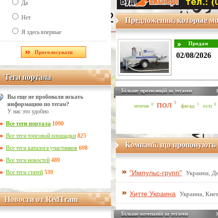
Да
Line Number: 42
Нет
Предложения, которые мо
Я здесь впервые
02/08/2026
Теги портала
Теги портала
Більше пропозицій за тегами
Вы еще не пробовали искать
пол
5
информацию по тегам?
1
0
0
фасад
монтаж
холл
У нас это удобно
Все теги портала
1090
Все теги торговой площадки
825
Компанії, що пропонують 
Все теги каталога участников
698
Все теги новостей
489
Все теги статей
539
"Импульс-групп"
Украина, Д
Хитте Украина
Украина, Киев
Новости от RedTram
Новости от RedTram
Більше компаній за тегами