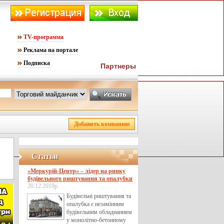
TV-программа
Реклама на портале
Подписка
Партнеры
Статьи
«Меркурій-Центр» – лідер на ринку
будівельного риштування та опалубки
20.12.2019р.
Будівельні риштування та
опалубка є незамінним
будівельним обладнанням
у монолітно-бетонному