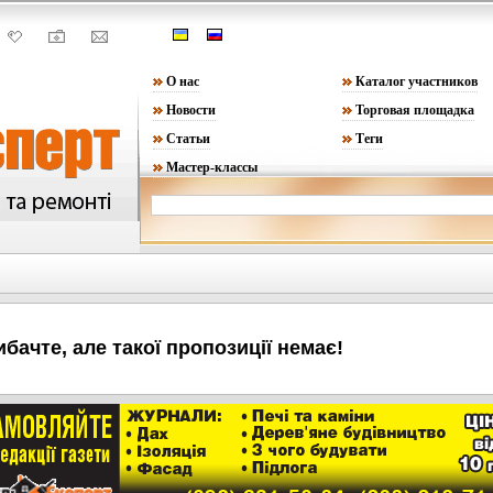
О нас
Каталог участников
Новости
Торговая площадка
Статьи
Теги
Мастер-классы
ибачте, але такої пропозиції немає!