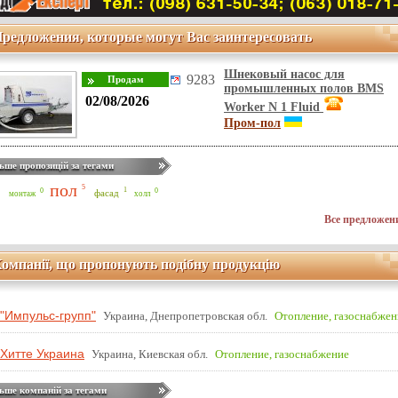
редложения, которые могут Вас заинтересовать
Шнековый насос для
9283
промышленных полов BMS
02/08/2026
Worker N 1 Fluid
Пром-пол
ьше пропозицій за тегами
пол
5
1
0
0
фасад
монтаж
холл
Все предложе
омпанії, що пропонують подібну продукцію
"Импульс-групп"
Украина, Днепропетровская обл.
Отопление, газоснабжен
Хитте Украина
Украина, Киевская обл.
Отопление, газоснабжение
ьше компаній за тегами