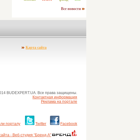
Все новости
Карта сайта
014 BUDEXPERT.UA. Все права защищены.
Контактная информация
Реклама на портале
ли порталу
Twitter
Facebook
айта - Веб-студия “Бренд-А”