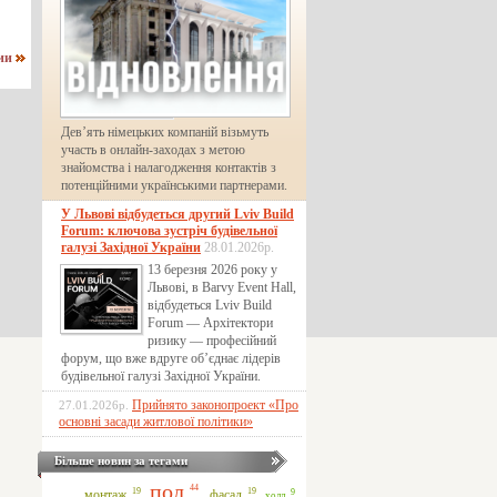
нии
Дев’ять німецьких компаній візьмуть
участь в онлайн-заходах з метою
знайомства і налагодження контактів з
потенційними українськими партнерами.
У Львові відбудеться другий Lviv Build
Forum: ключова зустріч будівельної
галузі Західної України
28.01.2026р.
13 березня 2026 року у
Львові, в Barvy Event Hall,
відбудеться Lviv Build
Forum — Архітектори
ризику — професійний
форум, що вже вдруге об’єднає лідерів
будівельної галузі Західної України.
Прийнято законопроект «Про
27.01.2026р.
основні засади житлової політики»
Більше новин за тегами
пол
44
19
19
монтаж
фасад
9
холл