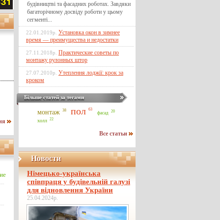
будівництві та фасадних роботах. Завдяки
багаторічному досвіду роботи у цьому
сегменті...
Установка окон в зимнее
22.01.2019р.
время — преимущества и недостатки
Практические советы по
27.11.2018р.
монтажу рулонных штор
Утеплення лоджії: крок за
27.07.2010р.
кроком
Більше статей за тегами
пол
63
38
монтаж
20
фасад
22
ния
холл
Все статьи
Новости
Німецько-українська
ие
співпраця у будівельній галузі
для відновлення України
25.04.2024р.