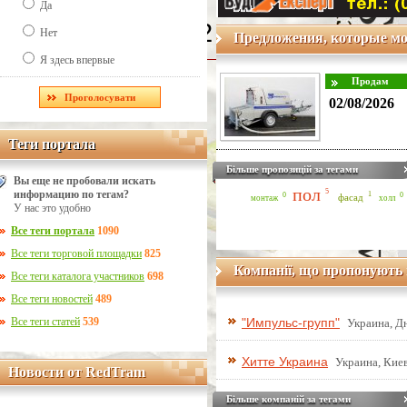
Да
Line Number: 42
Нет
Предложения, которые мо
Я здесь впервые
02/08/2026
Теги портала
Теги портала
Більше пропозицій за тегами
Вы еще не пробовали искать
пол
5
информацию по тегам?
1
0
0
фасад
монтаж
холл
У нас это удобно
Все теги портала
1090
Все теги торговой площадки
825
Компанії, що пропонують 
Все теги каталога участников
698
Все теги новостей
489
Все теги статей
539
"Импульс-групп"
Украина, Д
Хитте Украина
Украина, Киев
Новости от RedTram
Новости от RedTram
Більше компаній за тегами