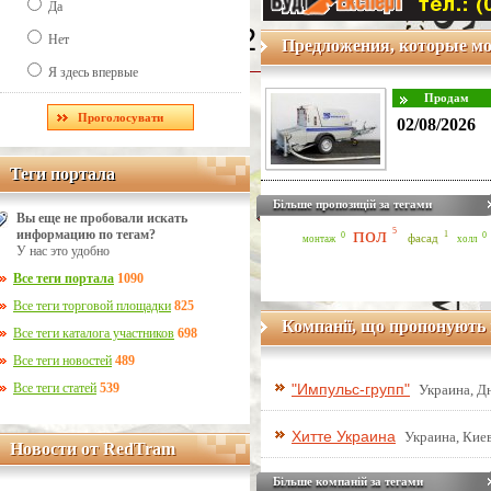
Да
Line Number: 42
Нет
Предложения, которые мо
Я здесь впервые
02/08/2026
Теги портала
Теги портала
Більше пропозицій за тегами
Вы еще не пробовали искать
пол
5
информацию по тегам?
1
0
0
фасад
монтаж
холл
У нас это удобно
Все теги портала
1090
Все теги торговой площадки
825
Компанії, що пропонують 
Все теги каталога участников
698
Все теги новостей
489
Все теги статей
539
"Импульс-групп"
Украина, Д
Хитте Украина
Украина, Киев
Новости от RedTram
Новости от RedTram
Більше компаній за тегами