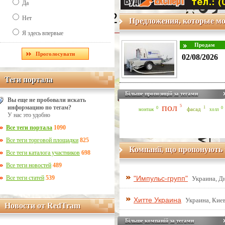
Да
Line Number: 42
Нет
Предложения, которые мо
Я здесь впервые
02/08/2026
Теги портала
Теги портала
Більше пропозицій за тегами
Вы еще не пробовали искать
пол
5
информацию по тегам?
1
0
0
фасад
монтаж
холл
У нас это удобно
Все теги портала
1090
Все теги торговой площадки
825
Компанії, що пропонують 
Все теги каталога участников
698
Все теги новостей
489
Все теги статей
539
"Импульс-групп"
Украина, Д
Хитте Украина
Украина, Киев
Новости от RedTram
Новости от RedTram
Більше компаній за тегами