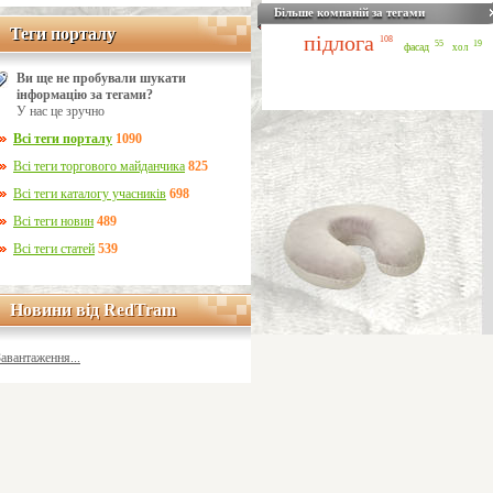
Більше компаній за тегами
Теги порталу
Теги порталу
підлога
108
55
19
фасад
хол
Ви ще не пробували шукати
інформацію за тегами?
У нас це зручно
Всі теги порталу
1090
Всі теги торгового майданчика
825
Всі теги каталогу учасників
698
Всі теги новин
489
Всі теги статей
539
Новини від RedTram
Новини від RedTram
Завантаження...