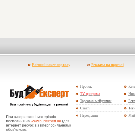
Елітний пакет порталу
Реклама на порталі
Про нас
Ката
TV-програма
Нов
Торговий майданчик
Рекл
Статті
Тег
Передплата
Май
При використанні матеріалів
посилання на
www.budexpert.ua
(для
інтернет ресурсів з гіперпосиланням)
обов'язкове.