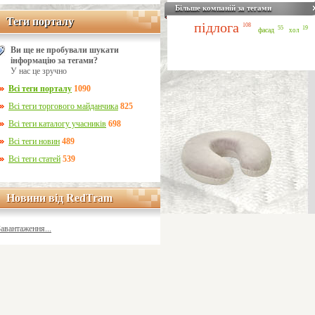
Більше компаній за тегами
Теги порталу
Теги порталу
підлога
108
55
19
фасад
хол
Ви ще не пробували шукати
інформацію за тегами?
У нас це зручно
Всі теги порталу
1090
Всі теги торгового майданчика
825
Всі теги каталогу учасників
698
Всі теги новин
489
Всі теги статей
539
Новини від RedTram
Новини від RedTram
Завантаження...