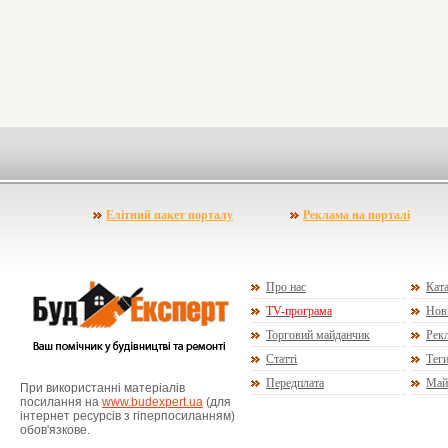
Елітний пакет порталу
Реклама на порталі
Про нас
Ката
TV-програма
Нов
Торговий майданчик
Рекл
Статті
Тег
Передплата
Май
При використанні матеріалів
посилання на
www.budexpert.ua
(для
інтернет ресурсів з гіперпосиланням)
обов'язкове.