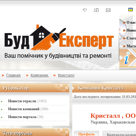
О нас
Ново
Стат
Маст
Главная
Компании
Кристалл
Рубрикатор
Компания Кристалл
Рубрикатор
Компания Кристалл
Дата последнего логирования: 11.03.20
Новости отрасли
(2493)
Новости компаний
(360)
Кристалл , О
Новости портала
(58)
Украина, Харьковская 
Теги портала
Теги портала
Профиль
Контакты комп