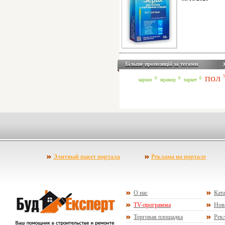
Більше пропозицій за тегами
пол
5
0
0
0
карниз
мрамор
паркет
Элитный пакет портала
Реклама на портале
О нас
Ката
TV-программа
Нов
Торговая площадка
Рекл