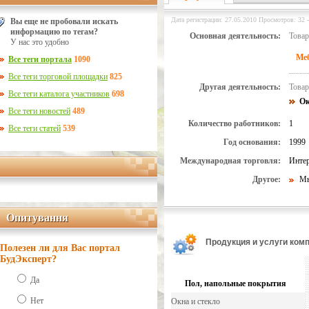
Дата регистрации: 27.05.2010 Просмотров: 32 -
Вы еще не пробовали искать
информацию по тегам?
Основная деятельность:
Товар
У нас это удобно
Меб
Все теги портала
1090
Все теги торговой площадки
825
Другая деятельность:
Товар
Все теги каталога участников
698
Ок
Все теги новостей
489
Количество работников:
1
Все теги статей
539
Год основания:
1999
Международная торговля:
Интер
Другое:
Мы
Опитування
Опитування
Продукция и услуги ком
Полезен ли для Вас портал
БудЭксперт?
Да
Пол, напольные покрытия
Нет
Окна и стекло