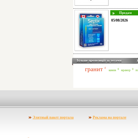
05/08/2026
Більше пропозицій за тегами
гранит
4
0
0
камин
мрамор
п
Элитный пакет портала
Реклама на портале