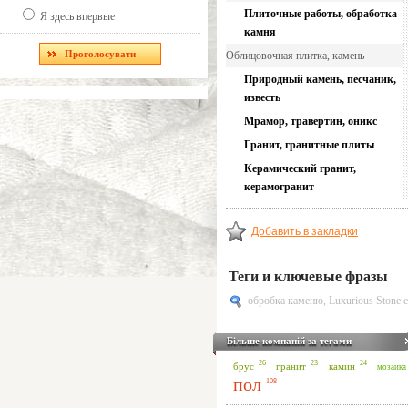
Плиточные работы, обработка
Я здесь впервые
камня
Облицовочная плитка, камень
Природный камень, песчаник,
известь
Мрамор, травертин, оникс
Гранит, гранитные плиты
Керамический гранит,
керамогранит
Добавить в закладки
Теги и ключевые фразы
обробка каменю
,
Luxurious Stone e
Більше компаній за тегами
26
24
23
брус
камин
гранит
мозаика
пол
108