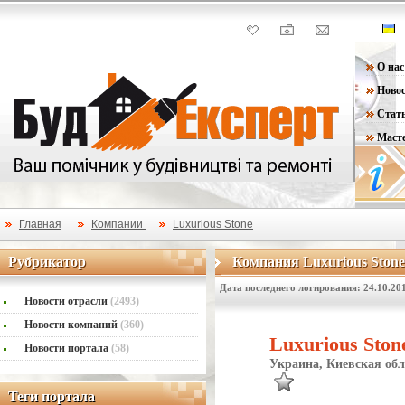
О нас
Ново
Стат
Маст
Главная
Компании
Luxurious Stone
Рубрикатор
Компания Luxurious Stone
Рубрикатор
Компания Luxurious Ston
Дата последнего логирования: 24.10.20
Новости отрасли
(2493)
Новости компаний
(360)
Luxurious Sto
Новости портала
(58)
Украина, Киевская обл
Теги портала
Теги портала