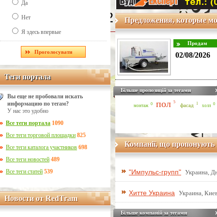
Да
Line Number: 42
Нет
Предложения, которые мо
Я здесь впервые
02/08/2026
Теги портала
Теги портала
Більше пропозицій за тегами
Вы еще не пробовали искать
пол
5
информацию по тегам?
1
0
0
фасад
монтаж
холл
У нас это удобно
Все теги портала
1090
Все теги торговой площадки
825
Компанії, що пропонують 
Все теги каталога участников
698
Все теги новостей
489
Все теги статей
539
"Импульс-групп"
Украина, Д
Хитте Украина
Украина, Киев
Новости от RedTram
Новости от RedTram
Більше компаній за тегами