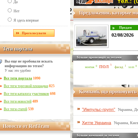
Да
Line Number: 42
Нет
Предложения, которые мо
Я здесь впервые
02/08/2026
Теги портала
Теги портала
Більше пропозицій за тегами
Вы еще не пробовали искать
пол
5
информацию по тегам?
1
0
0
фасад
монтаж
холл
У нас это удобно
Все теги портала
1090
Все теги торговой площадки
825
Компанії, що пропонують 
Все теги каталога участников
698
Все теги новостей
489
Все теги статей
539
"Импульс-групп"
Украина, Д
Хитте Украина
Украина, Киев
Новости от RedTram
Новости от RedTram
Більше компаній за тегами