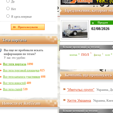
Да
Line Number: 42
Нет
Предложения, которые мо
Я здесь впервые
02/08/2026
Теги портала
Теги портала
Більше пропозицій за тегами
Вы еще не пробовали искать
пол
5
информацию по тегам?
1
0
0
фасад
монтаж
холл
У нас это удобно
Все теги портала
1090
Все теги торговой площадки
825
Компанії, що пропонують 
Все теги каталога участников
698
Все теги новостей
489
Все теги статей
539
"Импульс-групп"
Украина, Д
Хитте Украина
Украина, Киев
Новости от RedTram
Новости от RedTram
Більше компаній за тегами