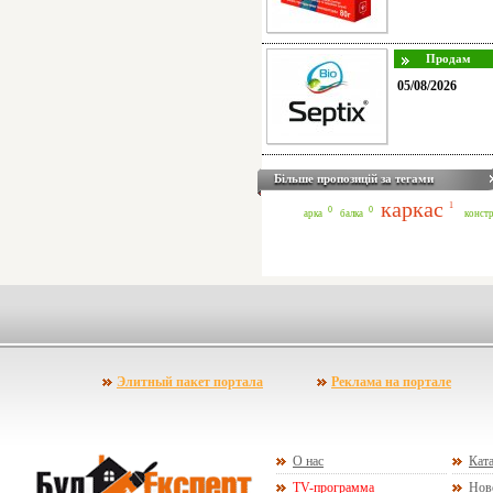
05/08/2026
Більше пропозицій за тегами
каркас
1
0
0
арка
балка
конст
Элитный пакет портала
Реклама на портале
О нас
Ката
TV-программа
Нов