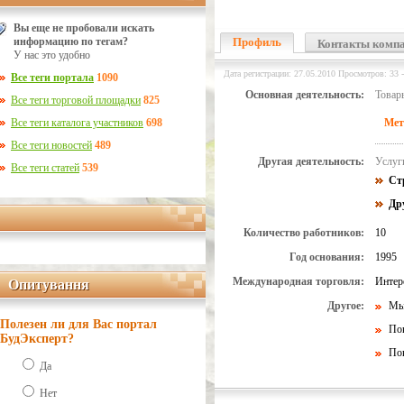
Вы еще не пробовали искать
информацию по тегам?
Профиль
Контакты комп
У нас это удобно
Дата регистрации: 27.05.2010 Просмотров: 33 -
Все теги портала
1090
Основная деятельность:
Товар
Все теги торговой площадки
825
Все теги каталога участников
698
Мет
Все теги новостей
489
Другая деятельность:
Услуги
Все теги статей
539
Ст
Др
Количество работников:
10
Год основания:
1995
Международная торговля:
Интер
Опитування
Опитування
Другое:
Мы
Полезен ли для Вас портал
По
БудЭксперт?
По
Да
Нет