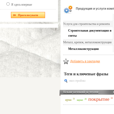
Я здесь впервые
Продукция и услуги ком
Услуги для строительства и ремонта
Строительная документация и
сметы
Металл, крепеж, металлоконструкции
Металлоконструкции
Добавить в закладки
Теги и ключевые фразы
пкп стройэкс
Більше компаній за тегами
покрытие
34
25
арка
20
каркас