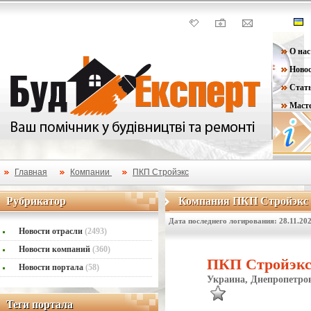
О нас
Ново
Стат
Маст
Главная
Компании
ПКП Стройэкс
Рубрикатор
Компания ПКП Стройэкс
Рубрикатор
Компания ПКП Стройэкс
Дата последнего логирования: 28.11.20
Новости отрасли
(2493)
Новости компаний
(360)
ПКП Стройэкс
Новости портала
(58)
Украина, Днепропетров
Теги портала
Теги портала