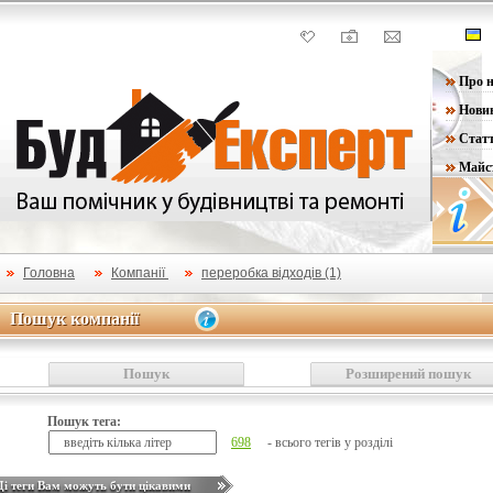
Про н
Нови
Статт
Майс
Головна
Компанії
переробка відходів (1)
Пошук компанії
Пошук компанії
Пошук
Розширений пошук
Пошук тега:
698
- всього тегів у розділі
Ці теги Вам можуть бути цікавими