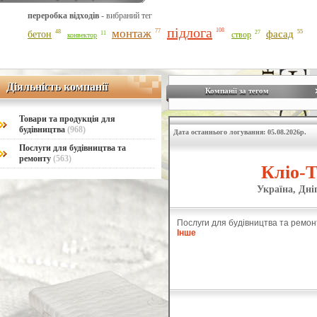
переробка відходів
- вибраний тег
підлога
монтаж
108
77
фасад
55
48
бетон
27
11
створ
конвектор
Діяльність компанії
Діяльність компанії
Компанії за тегом
Товари та продукція для
будівництва
(968)
Дата останнього логування: 05.08.2026р.
Послуги для будівництва та
ремонту
(563)
Кліо-Т
Україна, Дні
Послуги для будівництва та ремон
Інше