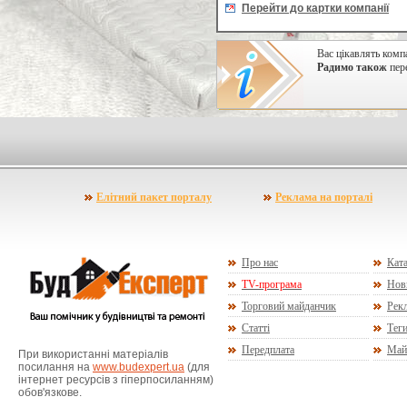
Перейти до картки компанії
Вас цікавлять комп
Радимо також
пере
Елітний пакет порталу
Реклама на порталі
Про нас
Ката
TV-програма
Нов
Торговий майданчик
Рекл
Статті
Тег
Передплата
Май
При використанні матеріалів
посилання на
www.budexpert.ua
(для
інтернет ресурсів з гіперпосиланням)
обов'язкове.