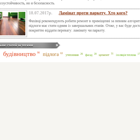
соустойчивость, но и безопасность.
18.07.2017р.
Ламінат проти паркету. Хто кого?
Фахівці рекомендують робити ремонт в приміщенні за певним алгори
підлоги має стати одним із завершальних етапів. Отже, у вас буде дост
покриттю віддати перевагу: ламінату чи паркету.
ьше статей за тегами
будівництво
90
підлога
63
31
26
20
17
цемент
утеплення
фасад
ізоляція теплова