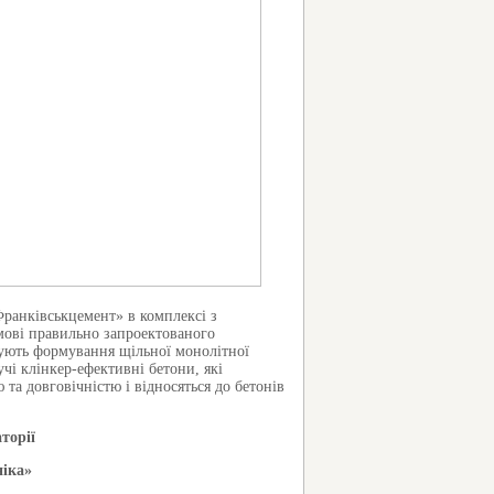
ранківськцемент» в комплексі з
мові правильно запроектованого
ують формування щільної монолітної
і клінкер-ефективні бетони, які
та довговічністю і відносяться до бетонів
торії
ніка»