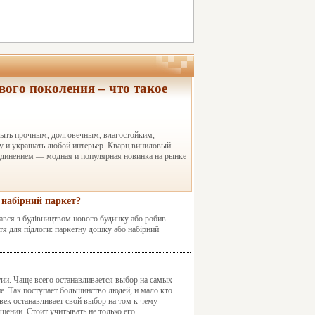
ого поколения – что такое
ыть прочным, долговечным, влагостойким,
у и украшать любой интерьер. Кварц виниловый
динением — модная и популярная новинка на рынке
 набірний паркет?
икався з будівництвом нового будинку або робив
ття для підлоги: паркетну дошку або набірний
ии. Чаще всего останавливается выбор на самых
е. Так поступает большинство людей, и мало кто
овек останавливает свой выбор на том к чему
щении. Стоит учитывать не только его