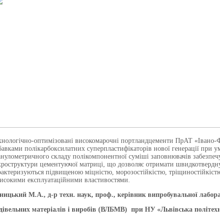
хнологічно-оптимізовані високомарочні портландцементи ПрАТ «Івано-Ф
бавками полікарбоксилатних суперпластифікаторів нової генерації при у
анулометричного складу полікомпонентної суміші заповнювачів забезпеч
кроструктури цементуючої матриці, що дозволяє отримати швидкотверднуч
рактеризуються підвищеною міцністю, морозостійкістю, тріщиностійкістю 
високими експлуатаційними властивостями.
ницький М.А., д-р техн. наук, проф., керівник
випробувальної лабора
дівельних матеріалів і виробів (ВЛБМВ)
при НУ «Львівська політех