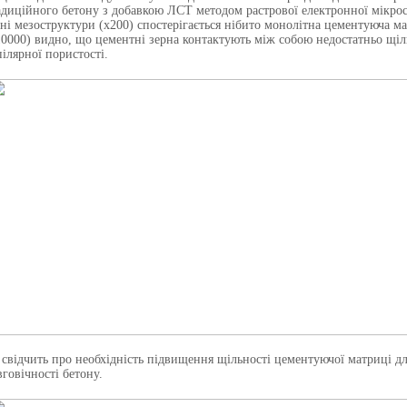
адиційного бетону з добавкою ЛСТ методом растрової електронної мікрос
вні мезоструктури (х200) спостерігається нібито монолітна цементуюча ма
10000) видно, що цементні зерна контактують між собою недостатньо щіл
пілярної пористості.
 свідчить про необхідність підвищення щільності цементуючої матриці дл
вговічності бетону.