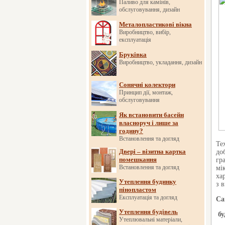
Паливо для камінів,
обслуговування, дизайн
Металопластикові вікна
Виробництво, вибір,
експлуатація
Бруківка
Виробництво, укладання, дизайн
Сонячні колектори
Принцип дії, монтаж,
обслуговування
Як встановити басейн
власноруч і лише за
годину?
Встановлення та догляд
Те
Двері – візитна картка
до
помешкання
гр
Встановлення та догляд
мі
ха
Утеплення будинку
з 
пінопластом
Експлуатація та догляд
Са
Утеплення будівель
бу
Утеплювальні матеріали,