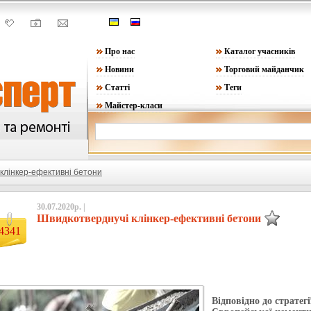
Про нас
Каталог учасників
Новини
Торговий майданчик
Статті
Теги
Майстер-класи
клінкер-ефективні бетони
30.07.2020р. |
Швидкотверднучі клінкер-ефективні бетони
4341
Відповідно до стратег