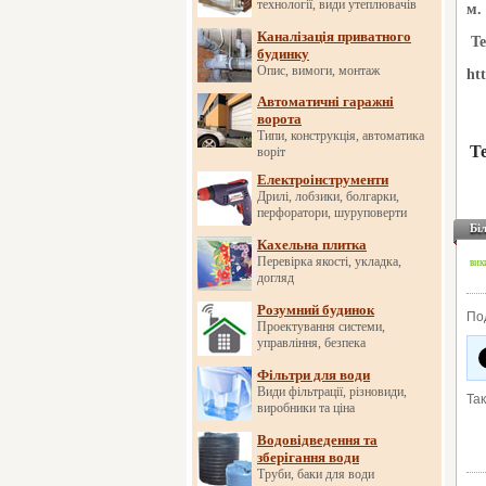
технології, види утеплювачів
м.
Каналізація приватного
Те
будинку
Опис, вимоги, монтаж
ht
Автоматичні гаражні
ворота
Типи, конструкція, автоматика
Т
воріт
Електроінструменти
Дрилі, лобзики, болгарки,
перфоратори, шуруповерти
Бі
Кахельна плитка
Перевірка якості, укладка,
вик
догляд
Розумний будинок
По
Проектування системи,
управління, безпека
Фільтри для води
Види фільтрації, різновиди,
Та
виробники та ціна
Водовідведення та
зберігання води
Труби, баки для води