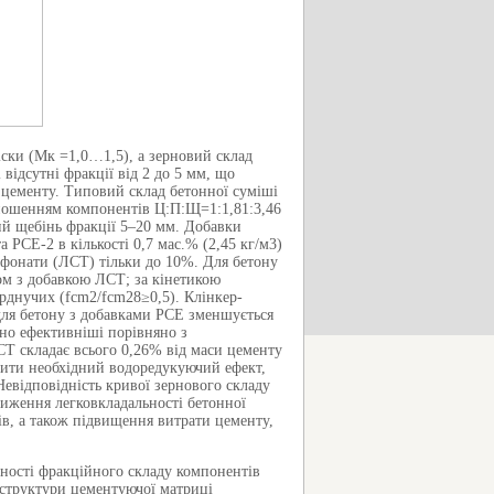
ски (Мк =1,0…1,5), а зерновий склад
відсутні фракції від 2 до 5 мм, що
 цементу. Типовий склад бетонної суміші
дношенням компонентів Ц:П:Щ=1:1,81:3,46
ий щебінь фракції 5–20 мм. Добавки
 РСЕ-2 в кількості 0,7 мас.% (2,45 кг/м3)
ьфонати (ЛСТ) тільки до 10%. Для бетону
ом з добавкою ЛСТ; за кінетикою
рднучих (fcm2/fcm28≥0,5). Клінкер-
 для бетону з добавками РСЕ зменшується
но ефективніші порівняно з
СТ складає всього 0,26% від маси цементу
ечити необхідний водоредукуючий ефект,
евідповідність кривої зернового складу
ниження легковкладальності бетонної
ів, а також підвищення витрати цементу,
ності фракційного складу компонентів
оструктури цементуючої матриці