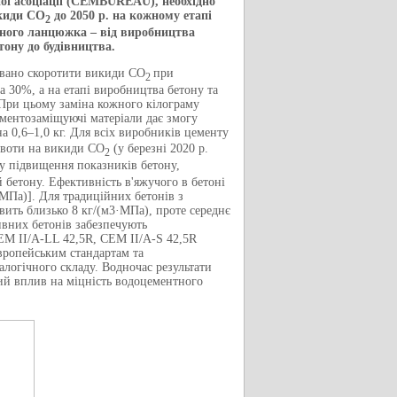
ої асоціації (CEMBUREAU), необхідно
икиди CO
до 2050 р. на кожному етапі
2
ного ланцюжка – від виробництва
тону до будівництва.
овано скоротити викиди CO
при
2
 30%, а на етапі виробництва бетону та
 При цьому заміна кожного кілограму
ементозаміщуючі матеріали дає змогу
а 0,6–1,0 кг. Для всіх виробників цементу
 квоти на викиди CO
(у березні 2020 р.
2
у підвищення показників бетону,
 бетону. Eфективність в'яжучого в бетоні
·МПа)]. Для традиційних бетонів з
вить близько 8 кг/(м3·МПа), проте середнє
ивних бетонів забезпечують
EM ІІ/А-LL 42,5R, CEM ІІ/А-S 42,5R
вропейським стандартам та
логічного складу. Водночас результати
вий вплив на міцність водоцементного