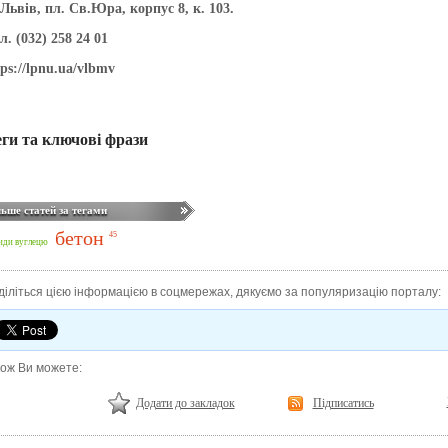
 Львів, пл. Св.Юра, корпус 8, к. 103.
л. (032) 258 24 01
tps://lpnu.ua/vlbmv
еги та ключові фрази
льше статей за тегами
бетон
45
иди вуглецю
діліться цією інформацією в соцмережах, дякуємо за популяризацію порталу:
кож Ви можете:
Додати до закладок
Підписатись