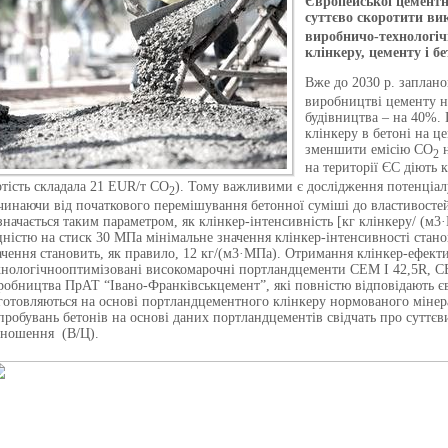
Європейської цементн
суттєво скоротити в
виробничо-технологіч
клінкеру, цементу і бе
Вже до 2030 р. заплан
виробництві цементу на
будівництва – на 40%.
клінкеру в бетоні на ц
зменшити емісію СО
н
2
на території ЄС діють
ртість складала 21 EUR/т СО
). Тому важливими є дослідження потенціал
2
чинаючи від початкового перемішування бетонної суміші до властивостей
значається таким параметром, як клінкер-інтенсивність [кг клінкеру/ (м3
цністю на стиск 30 МПа мінімальне значення клінкер-інтенсивності стано
ачення становить, як правило, 12 кг/(м3·МПа). Отримання клінкер-ефект
хнологічнооптимізовані високомарочні портландцементи CEM І 42,5R, C
робництва ПрАТ “Івано-Франківськцемент”, які повністю відповідають є
готовляються на основі портландцементного клінкеру нормованого мінера
пробувань бетонів на основі даних портландцементів свідчать про суттє
дношення
(В/Ц).