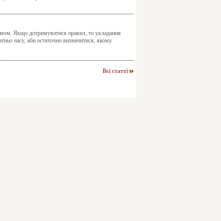
тмом. Якщо дотримуватися правил, то укладання
атньо часу, аби остаточно визначитися, якому
Всі статті