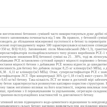
и виготовленні бетонних сумішей часто використовуються дуже дрібні пі
упного заповнювача починається від 5 мм. Як правило, у бетонній суміші 
изводить до збільшення міжзернової пустотності в бетоні та перевитрати
 основі портландцементу марки 500 характеризувався кількісним співві
=350 кг, В/Ц=0,61). Заповнювачі: пісок Миколаївський (Мк=1,3), гранітн
перпластифікаторів полікарбоксилатного типу різних виробників РСЕ-1 та
безпечували зниження В/Ц бетонної суміші на 25…30%, тоді як лігносул
добавками РСЕ встановлено суттєвий
приріст міцності порівняно з бетон
ростання міцності бетони з добавками РСЕ можна віднести до швидкотве
тенсивність для бетону без добавок складає 8,25 кг клінкеру/(м3·МПа), а
 6,38…6,11 кг клінкеру/(м3·МПа). Отже, суперпластифікатори РСЕ є знач
астифікатором ЛСТ. При концентрації 36% (ρ=1,18 г/см3) вміст сухого Л
о 0,65 кг/м3 бетону. Така кількість ЛСТ не може в достатній мірі забезп
му бетон характеризується розвинутою капілярно-пористою структурою. Н
тону також негативно впливає на його властивості, зокрема викликає по
міші, проблеми з її перекачуванням та ущільненням, сегрегацію складник
гіршення експлуатаційних властивостей та довговічності бетону.
гативний вплив підвищеного водо-цементного відношення та невідповід
щенаведеного складу бетону наглядно виявляється при дослідженні мікр