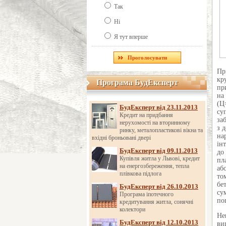
Так
Ні
Я тут вперше
Пр
кр
Програма БудЕксперт
Програма БудЕксперт
пр
на
(Ц
БудЕксперт від 23.11.2013
су
Кредит на придбання
за
нерухомості на вторинному
з 
ринку, металопластикові вікна та
на
вхідні броньовані двері
ін
БудЕксперт від 09.11.2013
до
Купівля житла у Львові, кредит
пл
на енергозбереження, тепла
аб
плівкова підлога
то
бе
БудЕксперт від 26.10.2013
су
Програма іпотечного
по
кредитування житла, сонячні
колектори
Не
БудЕксперт від 12.10.2013
ви