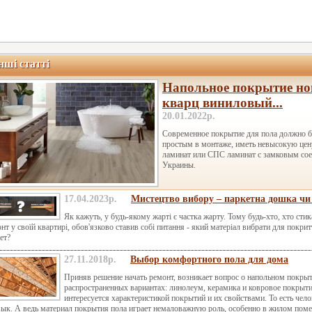
нші статті
Напольное покрытие нов
кварц виниловый...
20.01.2022р.
Современное покрытие для пола должно б
простым в монтаже, иметь невысокую цен
ламинат или СПС ламинат с замковым сое
Украины.
17.04.2023р.
Мистецтво вибору – паркетна дошка чи
Як кажуть, у будь-якому жарті є частка жарту. Тому будь-хто, хто ст
нт у своїй квартирі, обов'язково ставив собі питання - який матеріал вибрати для покри
ет?
27.11.2018р.
Выбор комфортного пола для дома
Приняв решение начать ремонт, возникает вопрос о напольном покрыт
распространенных вариантах: линолеум, керамика и ковровое покрыти
интересуется характеристикой покрытий и их свойствами. То есть чел
ык. А ведь материал покрытия пола играет немаловажную роль, особенно в жилом поме