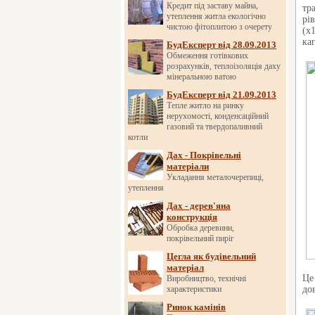
Кредит під заставу майна,
тр
утеплення житла екологічно
рі
чистою фітоплитою з очерету
(х
ка
БудЕксперт від 28.09.2013
Обмеження готівкових
розрахунків, теплоізоляція даху
мінеральною ватою
БудЕксперт від 21.09.2013
Тепле житло на ринку
нерухомості, конденсаційний
газовий та твердопаливний
котли
Дах - Покрівельні
матеріали
Укладання металочерепиці,
утеплення
Дах - дерев'яна
конструкція
Обробка деревини,
покрівельний пиріг
Цегла як будівельний
матеріал
Це
Виробництво, технічні
характеристики
до
Ринок камінів