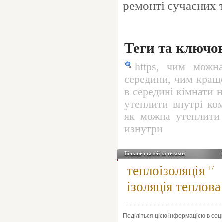
ремонті сучасних 
Теги та ключо
https
,
чим можна
середини
,
чим краще
в середині кімнати 
утеплити внутрі ко
як можна утеплити
изнутри
Більше статей за тегами
теплоізоляція
17
ізоляція теплова
Поділіться цією інформацією в со