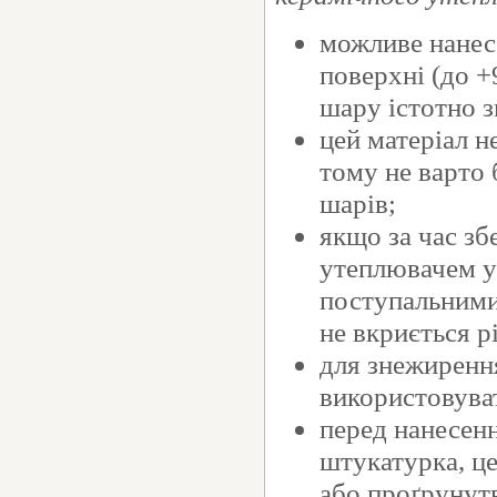
можливе нанесе
поверхні (до +
шару істотно 
цей матеріал н
тому не варто
шарів;
якщо за час зб
утеплювачем ут
поступальними
не вкриється р
для знежиренн
використовува
перед нанесенн
штукатурка, ц
або проґрунут