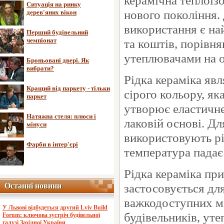
керамічна теплоіз
Ситуація на ринку
нового покоління. 
дерев'яних вікон
використання є на
Перший будівельний
чемпіонат
та коштів, порівн
утеплювачами на о
Броньовані двері. Як
вибрати?
Рідка кераміка яв
Кращий від паркету - тільки
сірого кольору, як
паркет
утворює еластичне 
Натяжна стеля: плюси і
лаковій основі. Д
мінуси
використовують рід
Фарби в інтер'єрі
температура падає 
Рідка кераміка при
застосовується дл
Останні новини
Останні новини
важкодоступних мі
У Львові відбудеться другий Lviv Build
будівельників, ут
Forum: ключова зустріч будівельної
галузі Західної України