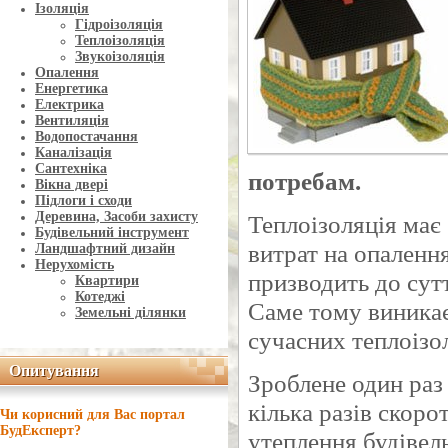
Ізоляція
Гідроізоляція
Теплоізоляція
Звукоізоляція
Опалення
Енергетика
Електрика
Вентиляція
Водопостачання
Каналізація
Сантехніка
потребам.
Вікна двері
Підлоги і сходи
Деревина, Засоби захисту
Теплоізоляція має 
Будівельний інструмент
витрат на опалення
Ландшафтний дизайн
Нерухомість
призводить до сут
Квартири
Котеджі
Саме тому виникає
Земельні ділянки
сучасних теплоізо
Опитування
Опитування
Зроблене один раз
кілька разів скоро
Чи корисний для Вас портал
БудЕксперт?
утеплення будівел