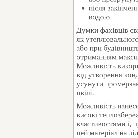
після закінчен
водою.
Думки фахівців сві
як утеплювального
або при будівництв
отриманням максим
Можливість викори
від утворення кон
усунути промерзан
цвілі.
Можливість нанесе
високі теплозбере
властивостями і, п
цей матеріал на лі