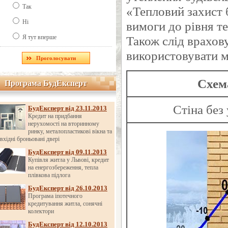
Так
«Тепловий захист 
Ні
вимоги до рівня т
Я тут вперше
Також слід врахов
використовувати м
Схем
Програма БудЕксперт
Програма БудЕксперт
Стіна без
БудЕксперт від 23.11.2013
Кредит на придбання
нерухомості на вторинному
ринку, металопластикові вікна та
вхідні броньовані двері
БудЕксперт від 09.11.2013
Купівля житла у Львові, кредит
на енергозбереження, тепла
плівкова підлога
БудЕксперт від 26.10.2013
Програма іпотечного
кредитування житла, сонячні
колектори
БудЕксперт від 12.10.2013