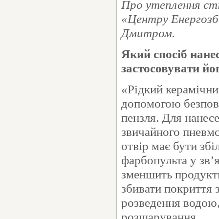
Про утеплення сті
«Центру Енергозб
Дмитром.
Який спосіб нане
застосовувати йог
«Рідкий керамічни
допомогою безпові
пензля. Для нанес
звичайного пневмо
отвір має бути зб
фарбопульта у зв’
зменшить продукти
збивати покриття 
розведення водою,
розшарування.