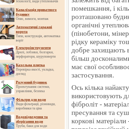
технології, види утеплювачів
помешкання, і кільк
Каналізація приватного
будинку
розташовано будин
Опис, вимоги, монтаж
органічні утеплюва
Автоматичні гаражні
(пінобетони, мінер
ворота
Типи, конструкція, автоматика
рідку кераміку тощ
воріт
Електроінструменти
добре захищають в
Дрилі, лобзики, болгарки,
більш досконалим
перфоратори, шуруповерти
має свої особливос
Кахельна плитка
Перевірка якості, укладка,
застосування.
догляд
Розумний будинок
Ось кілька найакт
Проектування системи,
управління, безпека
використовують дл
Фільтри для води
фіброліт - матері
Види фільтрації, різновиди,
виробники та ціна
пресування та суш
Водовідведення та
коркові матеріали 
зберігання води
Труби, баки для води