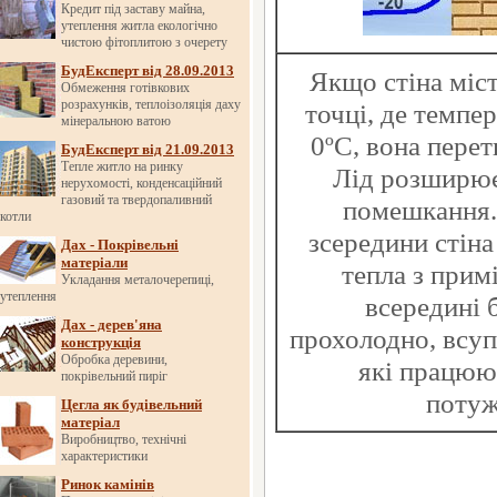
Кредит під заставу майна,
утеплення житла екологічно
чистою фітоплитою з очерету
БудЕксперт від 28.09.2013
Якщо стіна міст
Обмеження готівкових
розрахунків, теплоізоляція даху
точці, де темпе
мінеральною ватою
0ºС, вона перет
БудЕксперт від 21.09.2013
Тепле житло на ринку
Лід розширює
нерухомості, конденсаційний
газовий та твердопаливний
помешкання.
котли
зсередини стіна
Дах - Покрівельні
матеріали
тепла з прим
Укладання металочерепиці,
утеплення
всередині 
Дах - дерев'яна
прохолодно, всуп
конструкція
Обробка деревини,
які працюю
покрівельний пиріг
потуж
Цегла як будівельний
матеріал
Виробництво, технічні
характеристики
Ринок камінів