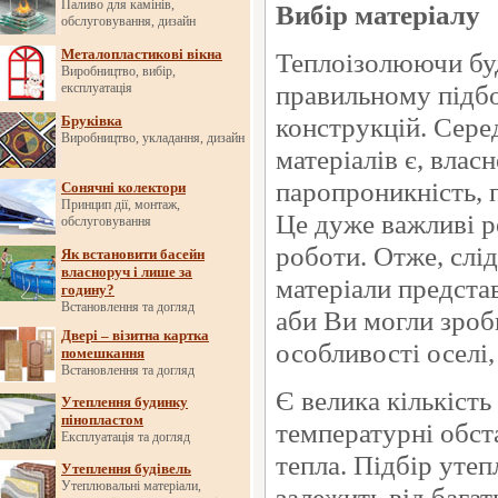
Паливо для камінів,
Вибір матеріалу
обслуговування, дизайн
Металопластикові вікна
Теплоізолюючи буд
Виробництво, вибір,
правильному підбо
експлуатація
конструкцій. Сере
Бруківка
Виробництво, укладання, дизайн
матеріалів є, влас
паропроникність, п
Сонячні колектори
Принцип дії, монтаж,
Це дуже важливі ре
обслуговування
роботи. Отже, слід
Як встановити басейн
власноруч і лише за
матеріали представ
годину?
Встановлення та догляд
аби Ви могли зроб
Двері – візитна картка
особливості оселі,
помешкання
Встановлення та догляд
Є велика кількість
Утеплення будинку
пінопластом
температурні обст
Експлуатація та догляд
тепла. Підбір утеп
Утеплення будівель
Утеплювальні матеріали,
залежить від багат