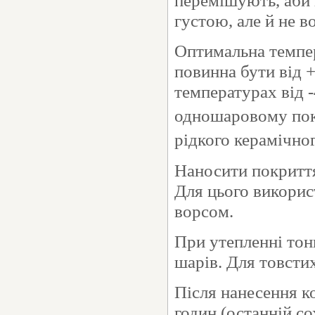
перемішують, аби 
густою, але й не 
Оптимальна темпер
повинна бути від 
температурах від 
одношаровому покр
рідкого керамічног
Наносити покриття
Для цього викорис
ворсом.
При утепленні тонк
шарів. Для товстих
Після нанесення к
годин (останній с