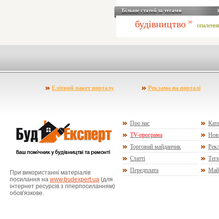
Більше статей за тегами
будівництво
90
опаленн
Елітний пакет порталу
Реклама на порталі
Про нас
Ката
TV-програма
Нов
Торговий майданчик
Рекл
Статті
Тег
Передплата
Май
При використанні матеріалів
посилання на
www.budexpert.ua
(для
інтернет ресурсів з гіперпосиланням)
обов'язкове.