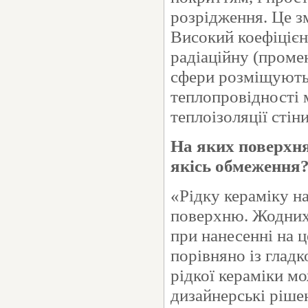
розрідження. Це з
Високий коефіцієн
радіаційну (проме
сфери розміщують
теплопровідності м
теплоізоляції стін
На яких поверхня
якісь обмеження
«Рідку кераміку н
поверхню. Жодних 
при нанесенні на 
порівняно із глад
рідкої кераміки м
дизайнерські ріше