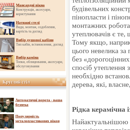
теплоізоляційний м
Мансардні вікна
будівельних констр
Конструкція, аксесуари,
користування
пінопласти і піно
Натяжні стелі
монтажних роботах
Види, монтаж, оздоблення,
вартість та догляд
утеплювачів є те,
Вибір душової кабіни
Тому якщо, наприк
Тип кабін, встановлення, догляд
цього невелика за
без «дорогоцінних
Вибір каміна
Топки, облицювання, аксесуари,
спосіб утеплення з
обслуговування
необхідно встанов
Круглий стіл
Круглий стіл
дерева, які, власн
Автоматичні ворота - ваша
безпека
Рідка керамічна 
Популярність
Найактуальнішою і
металопластикових вікон