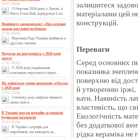
залишитеся задово
28.01.2026р.
13 березня 2026 року у Львові, в
матеріалами цей н
Barvy Event Hall, відбудеться Lviv...
конструкцій.
Прийнято законопроект «Про основні
засади житлової політики»
27.01.2026р.
Верховна Рада України прийняла в
другому читанні...
Переваги
Податок на нерухомість у 2026 році
зросте
Серед основних пер
17.01.2026р.
У 2026 році українським
показника зчеплен
власникам нерухомості варто...
поверхню від досту
Як зміняться умови програми «єОселя»
й утворенню іржі, 
у 2026 році
15.01.2026р.
вати. Наявність л
З початку року набрала чинності
низка змін в...
властивість, що св
В Україні зросли штрафи за неякісні
Екологічність мат
будівельні матеріали
14.01.2026р.
без додаткової вен
В Україні є штрафи для
рідка кераміка не
виробників, які виводять на...