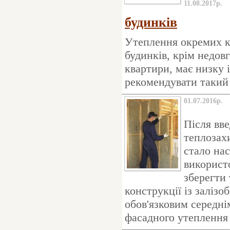
11.08.2017р.
будинків
Утеплення окремих к
будинків, крім недов
квартири, має низку 
рекомендувати такий 
01.07.2016р.
Після вв
теплозахи
стало на
використо
зберегти
конструкції із залізо
обов'язковим середні
фасадного утеплення 