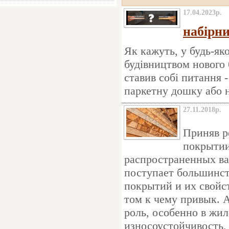
17.04.2023р.
набірн
Як кажуть, у будь-яко
будівництвом нового 
ставив собі питання 
паркетну дошку або 
27.11.2018р.
Приняв р
покрытии
распространенных ва
поступает большинст
покрытий и их свойст
том к чему привык. 
роль, особенно в жи
износоустойчивость, 