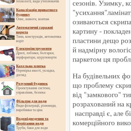
сезонів. Узимку, к
технології, види утеплювачів
"усихання"ламінату
Каналізація приватного
будинку
озиваються скрипа
Опис, вимоги, монтаж
Автоматичні гаражні
картину - покладен
ворота
Типи, конструкція, автоматика
пластини дещо роз
воріт
й надмірну вологіс
Електроінструменти
Дрилі, лобзики, болгарки,
паркетом ця пробл
перфоратори, шуруповерти
Кахельна плитка
Перевірка якості, укладка,
На будівельних фо
догляд
що проблему скри
Розумний будинок
Проектування системи,
від "замкового" ти
управління, безпека
розрахований на кр
Фільтри для води
Види фільтрації, різновиди,
виробники та ціна
насправді є, але б
Водовідведення та
комерційного вико
зберігання води
Труби, баки для води