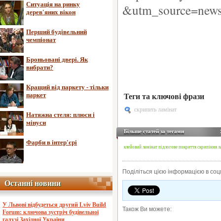
Ситуація на ринку
&utm_source=new
дерев'яних вікон
Перший будівельний
чемпіонат
Броньовані двері. Як
вибрати?
Кращий від паркету - тільки
паркет
Теги та ключові фрази
скрипить ламінат
Натяжна стеля: плюси і
мінуси
Більше статей за тегами
Фарби в інтер'єрі
клейовий ламінат
підлогове покриття
скрипіння л
Поділіться цією інформацією в со
Останні новини
Останні новини
У Львові відбудеться другий Lviv Build
Також Ви можете:
Forum: ключова зустріч будівельної
галузі Західної України