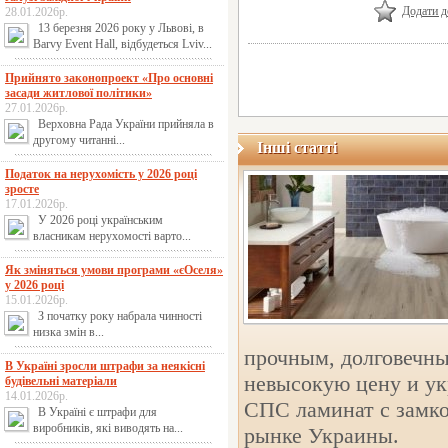
Додати д
28.01.2026р.
13 березня 2026 року у Львові, в
Barvy Event Hall, відбудеться Lviv...
Прийнято законопроект «Про основні
засади житлової політики»
27.01.2026р.
Верховна Рада України прийняла в
другому читанні...
Інші статті
Податок на нерухомість у 2026 році
зросте
17.01.2026р.
У 2026 році українським
власникам нерухомості варто...
Як зміняться умови програми «єОселя»
у 2026 році
15.01.2026р.
З початку року набрала чинності
низка змін в...
прочным, долговечны
В Україні зросли штрафи за неякісні
невысокую цену и ук
будівельні матеріали
14.01.2026р.
СПС ламинат с замк
В Україні є штрафи для
виробників, які виводять на...
рынке Украины.