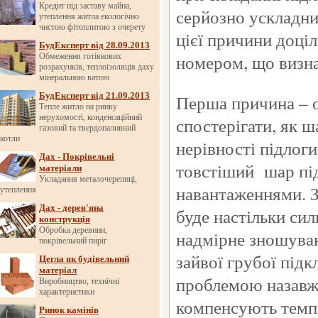
Кредит під заставу майна,
серйозно ускладни
утеплення житла екологічно
чистою фітоплитою з очерету
цієї причини доці
БудЕксперт від 28.09.2013
номером, що визна
Обмеження готівкових
розрахунків, теплоізоляція даху
мінеральною ватою
БудЕксперт від 21.09.2013
Перша причина – 
Тепле житло на ринку
нерухомості, конденсаційний
спостерігати, як 
газовий та твердопаливний
котли
нерівності підлоги
Дах - Покрівельні
товстіший шар під
матеріали
Укладання металочерепиці,
навантаженнями. З
утеплення
Дах - дерев'яна
буде настільки сил
конструкція
Обробка деревини,
надмірне зношуван
покрівельний пиріг
зайвої грубої підк
Цегла як будівельний
матеріал
проблемою назавжд
Виробництво, технічні
характеристики
компенсують темпе
Ринок камінів