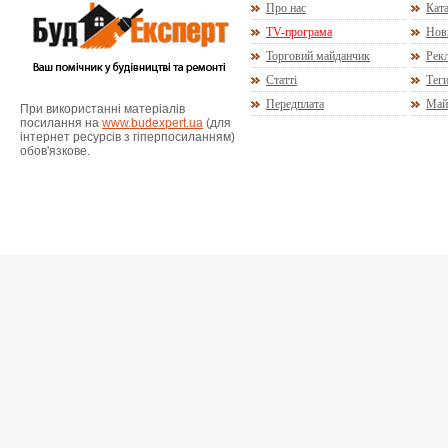
Про нас
Ката
TV-програма
Нов
Торговий майданчик
Рекл
Статті
Тег
Передплата
Май
При використанні матеріалів
посилання на
www.budexpert.ua
(для
інтернет ресурсів з гіперпосиланням)
обов'язкове.