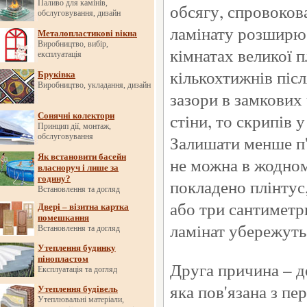
Паливо для камінів,
обсягу, спровокова
обслуговування, дизайн
ламінату розширює
Металопластикові вікна
Виробництво, вибір,
кімнатах великої п
експлуатація
кількохтижнів піс
Бруківка
Виробництво, укладання, дизайн
зазори в замкових
стіни, то скрипів 
Сонячні колектори
Принцип дії, монтаж,
Залишати менше п'
обслуговування
Як встановити басейн
не можна в жодному
власноруч і лише за
годину?
покладено плінтус
Встановлення та догляд
або три сантиметри
Двері – візитна картка
помешкання
ламінат убережуть
Встановлення та догляд
Утеплення будинку
пінопластом
Друга причина – 
Експлуатація та догляд
яка пов'язана з пе
Утеплення будівель
Утеплювальні матеріали,