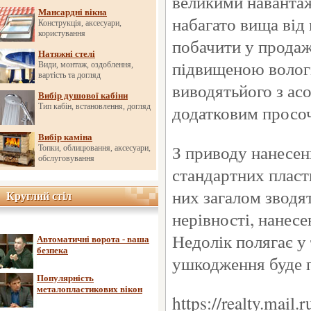
великими навантаже
Мансардні вікна
набагато вища від 
Конструкція, аксесуари,
користування
побачити у продаж
Натяжні стелі
підвищеною вологі
Види, монтаж, оздоблення,
вартість та догляд
виводятьйого з ас
Вибір душової кабіни
додатковим просо
Тип кабін, встановлення, догляд
Вибір каміна
З приводу нанесен
Топки, облицювання, аксесуари,
обслуговування
стандартних пласти
них загалом зводят
Круглий стіл
Круглий стіл
нерівності, нанесе
Недолік полягає у
Автоматичні ворота - ваша
безпека
ушкодження буде 
Популярність
металопластикових вікон
https://realty.mail.