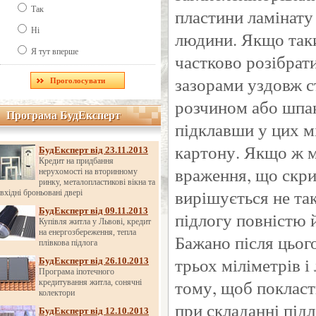
Так
пластини ламінату
Ні
людини. Якщо таки
Я тут вперше
частково розібрат
зазорами уздовж с
розчином або шпак
Програма БудЕксперт
Програма БудЕксперт
підклавши у цих м
картону. Якщо ж м
БудЕксперт від 23.11.2013
Кредит на придбання
враження, що скри
нерухомості на вторинному
ринку, металопластикові вікна та
вирішується не так
вхідні броньовані двері
БудЕксперт від 09.11.2013
підлогу повністю 
Купівля житла у Львові, кредит
на енергозбереження, тепла
Бажано після цьог
плівкова підлога
трьох міліметрів 
БудЕксперт від 26.10.2013
Програма іпотечного
тому, щоб покласти
кредитування житла, сонячні
колектори
при складанні під
БудЕксперт від 12.10.2013