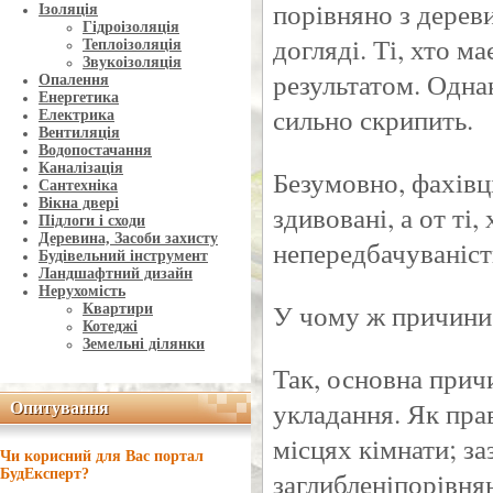
порівняно з дерев
Ізоляція
Гідроізоляція
догляді. Ті, хто м
Теплоізоляція
Звукоізоляція
результатом. Однак
Опалення
Енергетика
сильно скрипить.
Електрика
Вентиляція
Водопостачання
Каналізація
Безумовно, фахівці
Сантехніка
Вікна двері
здивовані, а от ті
Підлоги і сходи
Деревина, Засоби захисту
непередбачуваніс
Будівельний інструмент
Ландшафтний дизайн
Нерухомість
У чому ж причини
Квартири
Котеджі
Земельні ділянки
Так, основна прич
укладання. Як пра
Опитування
Опитування
місцях кімнати; заз
Чи корисний для Вас портал
заглибленіпорівнян
БудЕксперт?