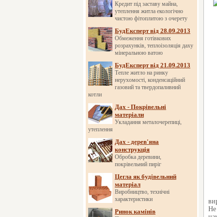
Кредит під заставу майна,
утеплення житла екологічно
чистою фітоплитою з очерету
БудЕксперт від 28.09.2013
Обмеження готівкових
розрахунків, теплоізоляція даху
мінеральною ватою
БудЕксперт від 21.09.2013
Тепле житло на ринку
нерухомості, конденсаційний
газовий та твердопаливний
котли
Дах - Покрівельні
матеріали
Укладання металочерепиці,
утеплення
Дах - дерев'яна
конструкція
Обробка деревини,
покрівельний пиріг
Цегла як будівельний
матеріал
Виробництво, технічні
характеристики
ви
Не
Ринок камінів
на