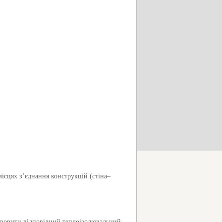
місцях з’єднання конструкцій (стіна–
творити відповідний теплоізолювальний