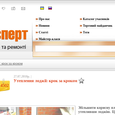
Про нас
Каталог учасників
Новини
Торговий майданчик
Статті
Теги
Майстер-класи
 крок за кроком
27.07.2010р. |
Утеплення лоджії: крок за кроком
14502
Збільшити корисну п
утепливши лоджію. Це