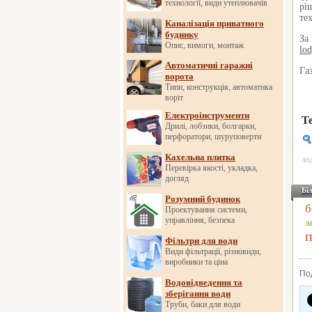
технології, види утеплювачів
рі
те
Каналізація приватного
будинку
За
Опис, вимоги, монтаж
lod
Автоматичні гаражні
Га
ворота
Типи, конструкція, автоматика
воріт
Електроінструменти
Т
Дрилі, лобзики, болгарки,
перфоратори, шуруповерти
Кахельна плитка
ло
Перевірка якості, укладка,
догляд
Бі
Розумний будинок
б
Проектування системи,
управління, безпека
л
п
Фільтри для води
Види фільтрації, різновиди,
виробники та ціна
По
Водовідведення та
зберігання води
Труби, баки для води