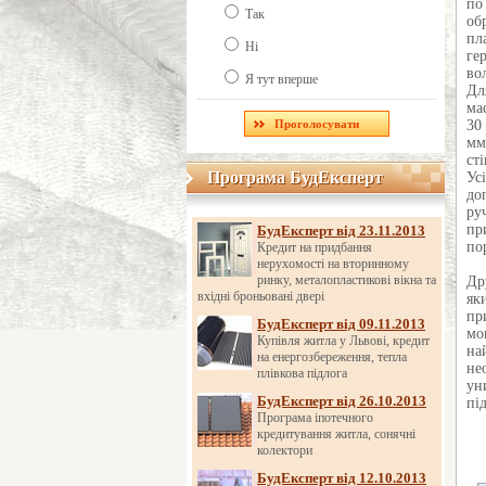
по
Так
об
пл
Ні
ге
во
Я тут вперше
Дл
ма
30
мм
ст
Програма БудЕксперт
Програма БудЕксперт
Ус
до
ру
пр
БудЕксперт від 23.11.2013
по
Кредит на придбання
нерухомості на вторинному
ринку, металопластикові вікна та
Др
вхідні броньовані двері
як
пр
БудЕксперт від 09.11.2013
мо
Купівля житла у Львові, кредит
на
на енергозбереження, тепла
не
плівкова підлога
ун
БудЕксперт від 26.10.2013
під
Програма іпотечного
кредитування житла, сонячні
колектори
БудЕксперт від 12.10.2013