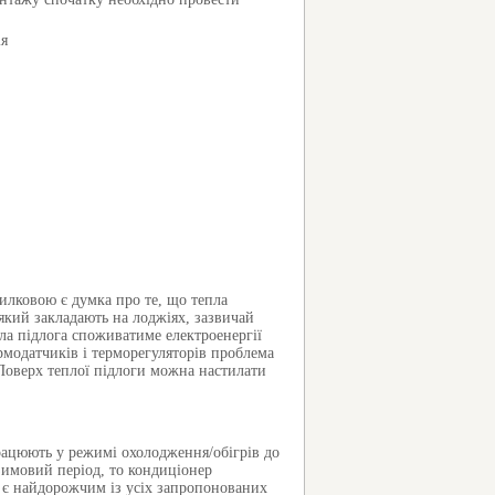
милковою є думка про те, що тепла
 який закладають на лоджіях, зазвичай
пла підлога споживатиме електроенергії
модатчиків і терморегуляторів проблема
Поверх теплої підлоги можна настилати
рацюють у режимі охолодження/обігрів до
зимовий період, то кондиціонер
 є найдорожчим із усіх запропонованих