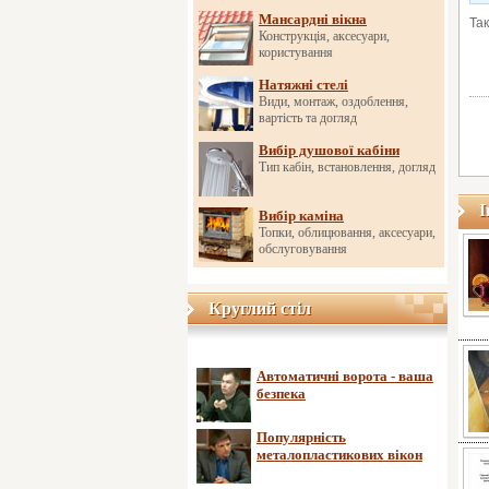
Мансардні вікна
Та
Конструкція, аксесуари,
користування
Натяжні стелі
Види, монтаж, оздоблення,
вартість та догляд
Вибір душової кабіни
Тип кабін, встановлення, догляд
І
Вибір каміна
Топки, облицювання, аксесуари,
обслуговування
Круглий стіл
Круглий стіл
Автоматичні ворота - ваша
безпека
Популярність
металопластикових вікон