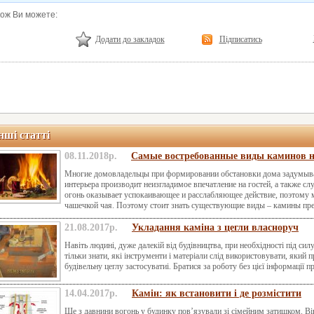
кож Ви можете:
Додати до закладок
Підписатись
нші статті
08.11.2018р.
Самые востребованные виды каминов 
Многие домовладельцы при формировании обстановки дома задумыва
интерьера производит неизгладимое впечатление на гостей, а также 
огонь оказывает успокаивающее и расслабляющее действие, поэтому м
чашечкой чая. Поэтому стоит знать существующие виды – камины пре
21.08.2017р.
Укладання каміна з цегли власноруч
Навіть людині, дуже далекій від будівництва, при необхідності під си
тільки знати, які інструменти і матеріали слід використовувати, який 
будівельну цеглу застосуватиі. Братися за роботу без цієї інформації пр
14.04.2017р.
Камін: як встановити і де розмістити
Ще з давнини вогонь у будинку пов’язували зі сімейним затишком. Він 