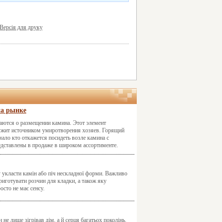
Версія для друку
на рынке
ются о размещении камина. Этот элемент
служит источником умиротворения хозяев. Горящий
ало кто откажется посидеть возле камина с
дставлены в продаже в широком ассортименте.
лу укласти камін або піч нескладної форми. Важливо
приготувати розчин для кладки, а також яку
осто не має сенсу.
не лише зігрівав дім, а й серця багатьох поколінь.