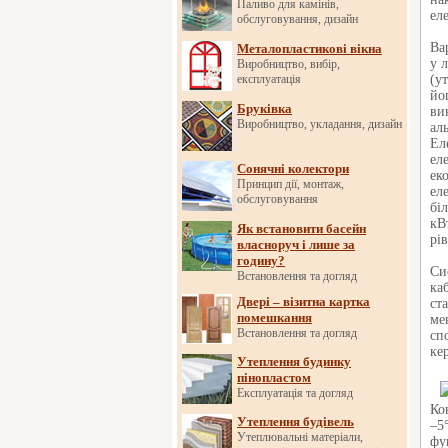
Паливо для камінів,
ел
обслуговування, дизайн
Ва
Металопластикові вікна
у 
Виробництво, вибір,
експлуатація
(у
йо
Бруківка
ви
Виробництво, укладання, дизайн
ал
Ел
ел
Сонячні колектори
ек
Принцип дії, монтаж,
ел
обслуговування
бі
кВ
Як встановити басейн
рі
власноруч і лише за
годину?
Си
Встановлення та догляд
ка
Двері – візитна картка
ст
помешкання
ме
Встановлення та догляд
сп
ке
Утеплення будинку
пінопластом
Експлуатація та догляд
Ко
Утеплення будівель
–5
Утеплювальні матеріали,
фу