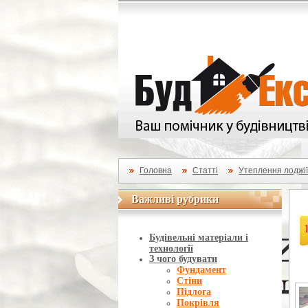
Головна
Статті
Утеплення лоджії:
Важливі рубрики
Важливі рубрики
Будівельні матеріали і
технології
З чого будувати
Фундамент
Стіни
Підлога
Покрівля