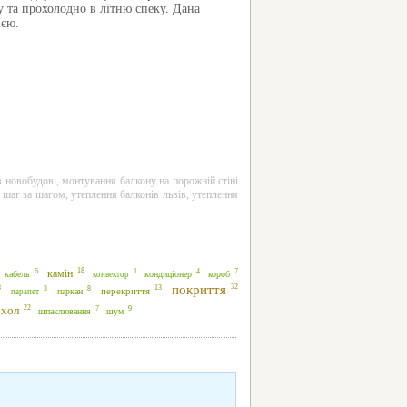
у та прохолодно в літню спеку. Дана
ією.
в новобудові
,
монтування балкону на порожній стіні
 шаг за шагом
,
утеплення балконів львів
,
утеплення
18
7
6
4
камін
1
кабель
короб
конвектор
кондиціонер
покриття
32
8
13
8
3
перекриття
паркан
парапет
22
9
7
хол
шпаклювання
шум