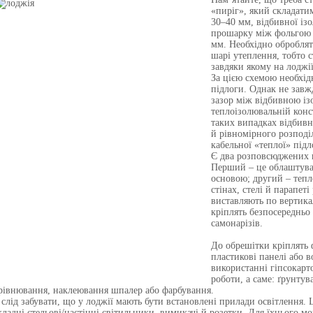
«пиріг», який складати
30–40 мм, відбивної із
прошарку між фольгою 
мм. Необхідно обробля
шарі утеплення, тобто 
завдяки якому на лоджії
За цією схемою необхідн
підлоги. Однак не зав
зазор між відбивною із
теплоізолювальній конс
таких випадках відбивна
й рівномірного розподі
кабельної «теплої» підл
Є два розповсюджених в
Перший – це облаштува
основою; другий – тепл
стінах, стелі й парапеті
виставляють по вертика
кріплять безпосередньо
самонарізів.
До обрешітки кріплять 
пластикові панелі або 
використанні гіпсокарт
роботи, а саме: ґрунту
рівнювання, наклеювання шпалер або фарбування.
 слід забувати, що у лоджії мають бути встановлені прилади освітлення. Ц
кладні стельові/настінні світильники, вимикачі й розетки. Для їхнього м