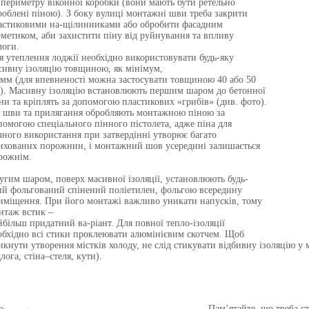
 периметру віконної коробки (вони мають бути ретельно
роблені піною). З боку вулиці монтажні шви треба закрити
астиковими на-щілинниками або обробити фасадним
рметиком, аби захистити піну від руйнування та впливу
логи.
я утеплення лоджії необхідно використовувати будь-яку
сивну ізоляцію товщиною, як мінімум,
 мм (для впевненості можна застосувати товщиною 40 або 50
). Масивну ізоляцію встановлюють першим шаром до бетонної
іни та кріплять за допомогою пластикових «грибів» (див. фото).
і шви та прилягання обробляють монтажною піною за
помогою спеціального пінного пістолета, адже піна для
чного використання при затвердінні утворює багато
ихованих порожнин, і монтажний шов усередині залишається
рожнім.
угим шаром, поверх масивної ізоляції, установлюють будь-
ий фольгований спінений поліетилен, фольгою всередину
иміщення. При його монтажі важливо уникати напусків, тому
нтаж встик –
йбільш придатний ва-ріант. Для повної тепло-ізоляції
обхідно всі стики проклеювати алюмінієвим скотчем. Щоб
икнути утворення містків холоду, не слід стикувати відбивну ізоляцію у 
лога, стіна–стеля, кути).
Пам’ятайте, що треба с