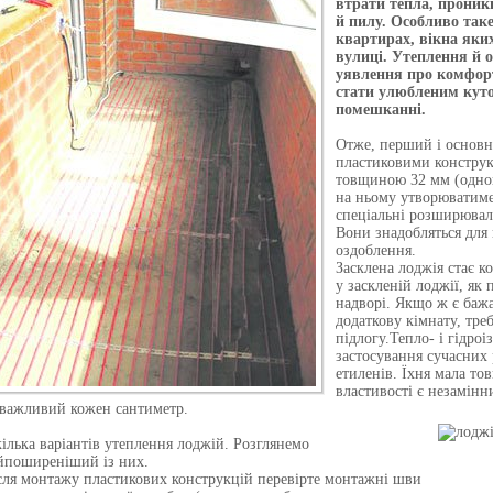
втрати тепла, прони
й пилу. Особливо таке
квартирах, вікна яких
вулиці. Утеплення й 
уявлення про комфорт
стати улюбленим кут
помешканні.
Отже, перший і основни
пластиковими конструк
товщиною 32 мм (одно
на ньому утворюватимет
спеціальні розширюваль
Вони знадобляться для
оздоблення.
Засклена лоджія стає к
у заскленій лоджії, як 
надворі. Якщо ж є баж
додаткову кімнату, треб
підлогу.Тепло- і гідро
застосування сучасних 
етиленів. Їхня мала то
властивості є незамінн
 важливий кожен сантиметр.
кілька варіантів утеплення лоджій. Розглянемо
йпоширеніший із них.
сля монтажу пластикових конструкцій перевірте монтажні шви