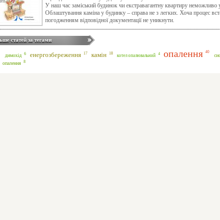
У наш час заміський будинок чи екстравагантну квартиру неможливо уя
Облаштування каміна у будинку – справа не з легких. Хоча процес вст
погодженням відповідної документації не уникнути.
ьше статей за тегами
опалення
40
18
17
енергозбереження
камін
6
4
димохід
си
котел опалювальний
8
опалення