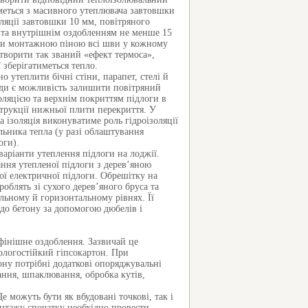
меться з масивного утеплювача завтовшки
оляції завтовшки 10 мм, повітряного
та внутрішнім оздобленням не менше 15
ти монтажною піною всі шви у кожному
створити так званий «ефект термоса»,
 зберігатиметься тепло.
о утеплити бічні стіни, парапет, стелі й
жди є можливість залишити повітряний
оляцією та верхнім покриттям підлоги в
трукції нижньої плити перекриття. У
 ізоляція виконуватиме роль гідроізоляції
льника тепла (у разі облаштування
оги).
аріанти утеплення підлоги на лоджії.
ння утепленої підлоги з дерев’яною
ої електричної підлоги. Обрешітку на
 роблять зі сухого дерев’яного бруса та
льному й горизонтальному рівнях. Її
 до бетону за допомогою дюбелів і
фінішне оздоблення. Зазвичай це
вологостійкий гіпсокартон. При
ону потрібні додаткові опоряджувальні
вання, шпаклювання, обробка кутів,
е можуть бути як вбудовані точкові, так і
онтажу спочатку необхідно провести