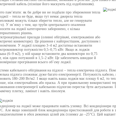
ектричний кабель (пізніше його маскують під оздобленням).
рто пам’ятати: як би добре ви не подбали про збереження тепла
лоджії – тепла не буде, якщо тут немає джерела тепла
теплювачі можуть тільки зберегти тепло, але не генерувати
го). У зв’язку з тим, що труби центрального опалення
носити на лоджії категорично заборонено, є кілька
ьтернативних рішень.
ектронагрівальні прилади (оливні обігрівачі, електрокаміни або
ектричні конвектори). Це рішення є найпростішим, доступним і
ономічним. У лоджії площею 3–4 м2 достатньо встановити
ектроконвектор потужністю 0,5–0,75 кВт. Якщо ж лоджія
льша (6–9 м2), у ній краще встановити два конвектори по 0,75
т, ніж один потужний в 1,5–2 кВт. Це забезпечить швидше й
вномірніше прогрівання всього об’єму лоджії.
стеми кабельного обігрівання на підлозі – тепла електрична підлога. По
бельна підлога споживає дуже багато електроенергії. Потужність кабелю,
ановить 180–200 Вт/м2. І якщо навіть ваша лоджія має площу 6 м2, то те
нше, ніж електрочайник або праска. А при правильному використанні тер
оживання електроенергії кабельною підлогою перестає бути актуальною. 
рамічну плитку, ламінат і навіть лінолеум.
ндиціонер на лоджії може працювати навіть узимку. Всі кондиціонери п
°С. Але якщо зовнішній блок кондиціонера пристосований для роботи в 
нкціонуватиме в обох режимах цілий рік (узимку до –25°С). Цей варіант