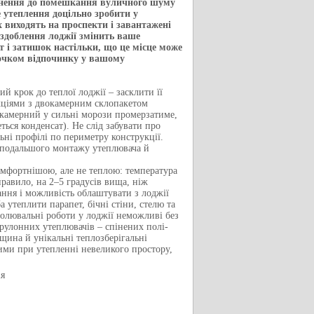
кнення до помешкання вуличного шуму
 утеплення доцільно зробити у
 виходять на проспекти і завантажені
оздоблення лоджії змінить ваше
 і затишок настільки, що це місце може
очком відпочинку у вашому
й крок до теплої лоджії – засклити її
ціями з двокамерним склопакетом
камерний у сильні морози промерзатиме,
ься конденсат). Не слід забувати про
ні профілі по периметру конструкції.
 подальшого монтажу утеплювача й
омфортнішою, але не теплою: температура
правило, на 2–5 градусів вища, ніж
ання і можливість облаштувати з лоджії
а утеплити парапет, бічні стіни, стелю та
ізолювальні роботи у лоджії неможливі без
рулонних утеплювачів – спінених полі-
вщина й унікальні теплозберігальні
ими при утепленні невеликого простору,