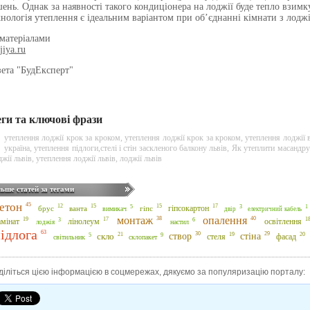
шень. Однак за наявності такого кондиціонера на лоджії буде тепло взимк
хнологія утеплення є ідеальним варіантом при об’єднанні кімнати з лодж
 матеріалами
jiya.ru
зета "БудЕксперт"
еги та ключові фрази
утеплення лоджії крок за кроком
,
утеплення лоджії крок за кроком
,
утеплення лоджії 
україна
,
утеплення підлоги,стелі і стін заскленого балкону львів
,
Як утеплити масандру
джії львiв
,
утеплення лоджії львiв
,
лоджії львів
льше статей за тегами
етон
45
17
15
15
12
5
3
гіпсокартон
1
брус
ванта
гіпс
вимикач
двір
електричний кабель
монтаж
опалення
40
38
19
1
17
6
3
амінат
лінолеум
освітлення
настил
лоджія
ідлога
63
створ
30
29
21
20
19
стіна
9
5
скло
стеля
фасад
світильник
склопакет
діліться цією інформацією в соцмережах, дякуємо за популяризацію порталу: