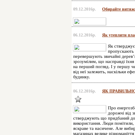
09.12.2016р.
Обирайте витяжк
06.12.2016р.
Як утеплити пла
Як стверджує 
пропускають х
перевершують звичайні дерев’я
зрозумілим, що насправді їхня 
на перший погляд. І у першу че
від неї залежить, наскільки еф
будинку.
06.12.2016р.
ЯК ПРАВИЛЬНО
Про енергозб
дорожчі від з
стверджують що придбаний дор
використання. Люди помітили, щ
яскраве та насичене. Але вибир
магазинах велике різноманіття 