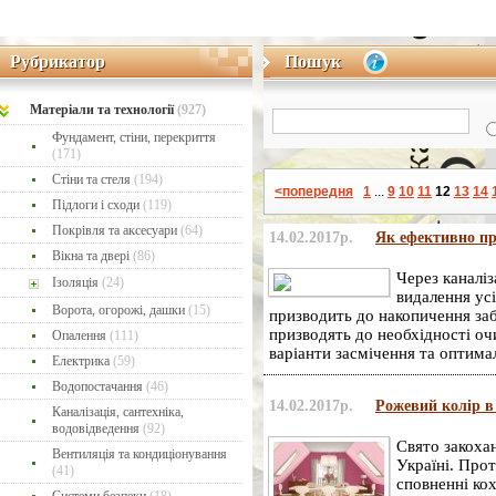
Рубрикатор
Пошук
Рубрикатор
Пошук
Матеріaли та технології
(927)
Фундамент, стіни, перекриття
(171)
Стіни та стеля
(194)
<попередня
1
...
9
10
11
12
13
14
Підлоги і сходи
(119)
Покрівля та аксесуари
(64)
14.02.2017р.
Як ефективно пр
Вікна та двері
(86)
Через каналіз
Ізоляція
(24)
видалення усі
Ворота, огорожі, дашки
(15)
призводить до накопичення за
призводять до необхідності о
Опалення
(111)
варіанти засмічення та оптимал
Електрика
(59)
Водопостачання
(46)
14.02.2017р.
Рожевий колір в 
Каналізація, сантехніка,
водовідведення
(92)
Свято закохан
Вентиляція та кондиціонування
Україні. Про
(41)
сповненні ко