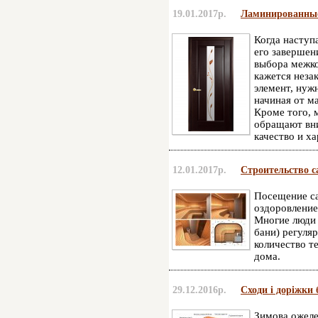
19.01.2017р.
Ламинированные 
Когда наступ
его завершен
выбора межко
кажется неза
элемент, нуж
начиная от ма
Кроме того, 
обращают вни
качество и х
12.01.2017р.
Строительство с
Посещение са
оздоровление
Многие люди
бани) регуля
количество те
дома.
29.12.2016р.
Сходи і доріжки б
Зимова ожелед