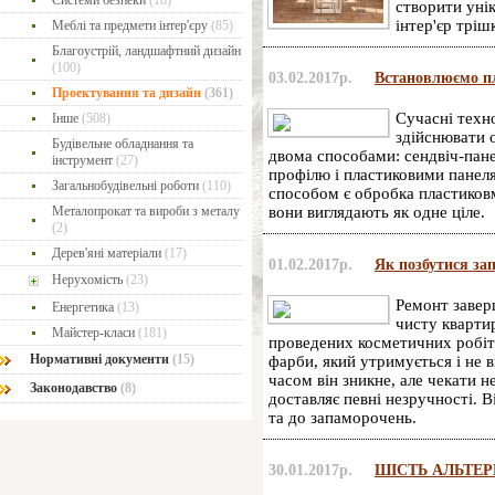
Системи безпеки
(18)
створити уні
інтер'єр тріш
Меблі та предмети інтер'єру
(85)
Благоустрій, ландшафтний дизайн
(100)
03.02.2017р.
Встановлюємо пл
Проектування та дизайн
(361)
Сучасні техно
Інше
(508)
здійснювати о
Будівельне обладнання та
двома способами: сендвіч-пан
інструмент
(27)
профілю і пластиковими панел
Загальнобудівельні роботи
(110)
способом є обробка пластиков
Металопрокат та вироби з металу
вони виглядають як одне ціле.
(2)
Дерев'яні матеріали
(17)
01.02.2017р.
Як позбутися за
Нерухомість
(23)
Ремонт завер
Енергетика
(13)
чисту квартир
Майстер-класи
(181)
проведених косметичних робіт
Нормативні документи
(15)
фарби, який утримується і не в
часом він зникне, але чекати н
Законодавство
(8)
доставляє певні незручності. 
та до запаморочень.
30.01.2017р.
ШІСТЬ АЛЬТЕР