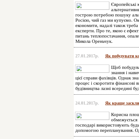
Європейські 
альтернативни
гострою потребою пошуку альте
Росією, чий газ ми купуємо. О
економити, надалі також треб
експерти. Про те, якою є ефект
питань теплопостачання, опале
Микола Ореньчук.
27.01.2017р.
Як побудувати 
Щоб побудуват
знання і нави
цієї справи фахівців. Однак з
процес і скоротити фінансові в
будівництва лазні всередині бу
24.01.2017р.
Як краще заскли
Корисна площ
обмежується 
господарі використовують будь
допомогою перепланування. Одн