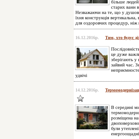
більше людей
старих ванн 
Незважаючи на те, що у душови
їхня конструкція вертикальна,
для оздоровчих процедур, ніж 
16.12.2016р.
Тим, хто будує д
Послідовніст
це дуже важл
зберігають у 
зайвий час. 
неприємносте
удвічі
14.12.2016р.
Термомодернізац
В середині м
термомодерні
розміщена на
двоповерхово
були утеплені
енергоощадні