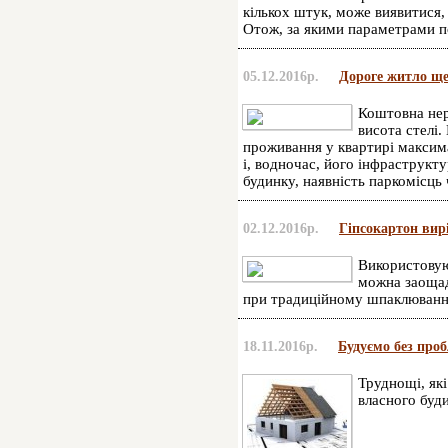
кількох штук, може виявитися, 
Отож, за якими параметрами п
05.12.2016р.
Дороге житло ще 
Коштовна нер
висота стелі.
проживання у квартирі максим
і, водночас, його інфраструкт
будинку, наявність паркомісць 
02.12.2016р.
Гіпсокартон вир
Використовую
можна заощад
при традиційному шпаклюванні
18.11.2016р.
Будуємо без про
Труднощі, які
власного буди