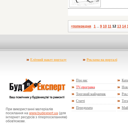
<попередня
1
...
9
10
11
12
13
14
Елітний пакет порталу
Реклама на порталі
Про нас
Ката
TV-програма
Нов
Торговий майданчик
Рекл
Статті
Тег
Передплата
Май
При використанні матеріалів
посилання на
www.budexpert.ua
(для
інтернет ресурсів з гіперпосиланням)
обов'язкове.