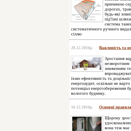
причиною сер
дорогах, тра
будь-які зовн
під'їзні шлях
система тане
систематичного ручного видале
сіллю
28.12.2016р.
Важливість та не
Зростання вар
незворотним
зниженням те
впроваджуват
їхню ефективність та доцільні
енергоаудит, оскільки не варт
потенціал енергозбереження бу
вологого будинку.
16.12.2016р.
Основні правила
Щороку зрост
удосконаленні
вона теж має