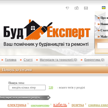
Про н
Нови
Статт
Майс
Головна
Статті
Матеріaли та технології (0)
Енергетика (0)
Пошук за тегами
Пошук за тегами
Пошук тега:
539
- всього тегів у розділі
опулярні теги активного розділу
кабель
електрика
6
5
розетка
4
сонячна елек
1
електроенергетика