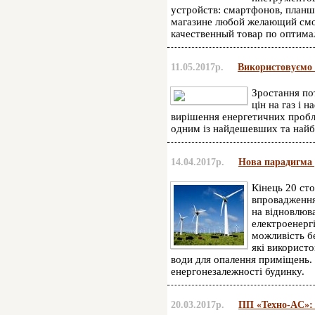
устройств: смартфонов, планше
магазине любой желающий смо
качественный товар по оптима
11.05.2017р.
Використовуємо 
Зростання пот
цін на газ і 
вирішення енергетичних пробле
одним із найдешевших та найб
14.04.2017р.
Нова парадигма 
Кінець 20 ст
впровадження
на відновлюв
електроенергі
можливість б
які використ
води для опалення приміщень.
енергонезалежності будинку.
20.03.2017р.
ПП «Техно-AC»: 