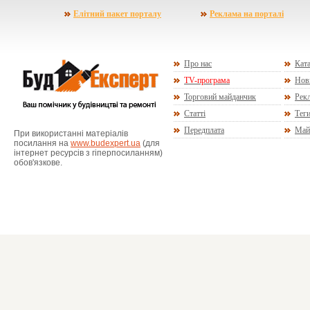
Елітний пакет порталу
Реклама на порталі
Про нас
Ката
TV-програма
Нов
Торговий майданчик
Рекл
Статті
Тег
Передплата
Май
При використанні матеріалів
посилання на
www.budexpert.ua
(для
інтернет ресурсів з гіперпосиланням)
обов'язкове.