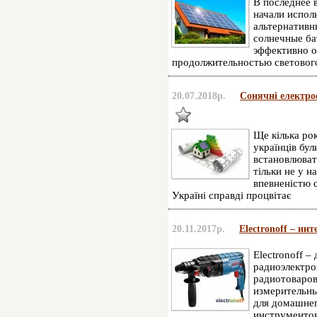
В последнее 
начали испол
альтернативн
солнечные ба
эффективно о
продолжительностью светового
20.07.2018р.
Сонячні електрос
Ще кілька рок
українців бу
встановлюват
тільки не у н
впевненістю с
Україні справді процвітає
20.11.2017р.
Electronoff – ин
Electronoff 
радиоэлектро
радиотоваров
измерительны
для домашнег
инструментов