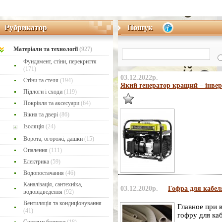
Рубрикатор
Пошук
Рубрикатор
Пошук
Матеріaли та технології
(927)
Фундамент, стіни, перекриття
(171)
03.12.2022р.
Стіни та стеля
(194)
Який генератор кращий – інверт
Підлоги і сходи
(119)
Покрівля та аксесуари
(64)
Вікна та двері
(86)
Ізоляція
(24)
Ворота, огорожі, дашки
(15)
Опалення
(111)
Електрика
(59)
Водопостачання
(46)
Каналізація, сантехніка,
03.12.2020р.
Гофра для кабел
водовідведення
(92)
Вентиляція та кондиціонування
Главное при 
(41)
гофру для каб