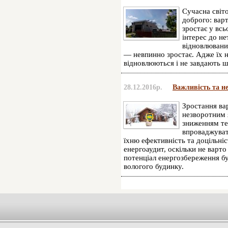
Сучасна світо
доброго: варт
зростає у всь
інтерес до не
відновлюваних
— невпинно зростає. Адже їх н
відновлюються і не завдають 
28.12.2016р.
Важливість та не
Зростання вар
незворотним
зниженням те
впроваджуват
їхню ефективність та доцільні
енергоаудит, оскільки не варт
потенціал енергозбереження бу
вологого будинку.