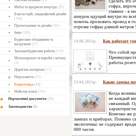
Системи безпеки
(18)
сделать это 
гофра, впроче
Меблі та предмети інтер'єру
(85)
главное - в н
Благоустрій, ландшафтний дизайн
шнурок идущий внутри по всей
(100)
помочь проложить провод в го
Проектування та дизайн
(361)
отрезке гофры длиной метров 
Інше
(508)
Будівельне обладнання та
14.06.2021р.
Как работает ум
інструмент
(27)
Загальнобудівельні роботи
(110)
Что собой пр
Преимущества
Металопрокат та вироби з металу
работы розет
(2)
Дерев'яні матеріали
(17)
Нерухомість
(23)
23.04.2021р.
Какие лампы пом
Енергетика
(13)
Майстер-класи
(181)
Когда возник
не каждый вн
Нормативні документи
(15)
связанный. О
Законодавство
(8)
характеристи
Конечно же р
лампах и приборах. Помимо св
экологичны: не содержат вредн
000 часов.