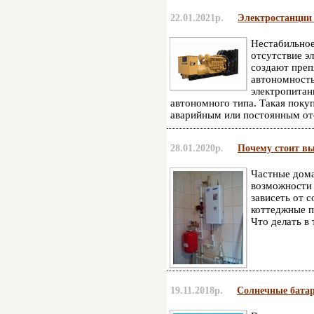
22.01.2021р.
Электростанции 
Нестабильное
отсутствие эл
создают преп
автономность
электропитан
автономного типа. Такая покуп
аварийным или постоянным от
28.01.2020р.
Почему стоит в
Частные дома
возможности 
зависеть от 
коттеджные п
Что делать в 
19.11.2018р.
Солнечные батар