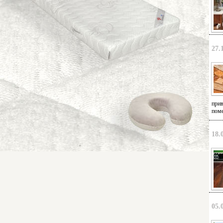
27.
прив
поме
18.
05.