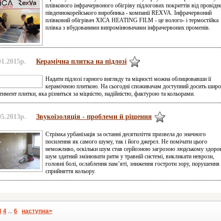
плівкового інфрачервоного обігріву підлогових покриттів від провідн
південнокорейського виробника - компанії REXVA. Інфрачервоний
плівковий обігрівач ХІСА HEATING FILM - це волого- і термостійка
плівка з вбудованими випромінювачами інфрачервоних променів.
01.2015р.
Керамічна плитка на підлозі
Надати підлозі гарного вигляду та міцності можна облицювавши її
керамічною плиткою. На сьогодні споживачам доступний досить шир
тимент плитки, яка різниться за міцністю, надійністю, фактурою та кольорами.
05.2013р.
Звукоізоляція - проблеми й рішення
Стрімка урбанізація за останні десятиліття призвела до значного
посилення як самого шуму, так і його джерел. Не помічати цього
неможливо, оскільки шум став серйозною загрозою людському здоро
шум здатний змінювати ритм у травній системі, викликати неврози,
головні болі, ослаблення пам’яті, зниження гостроти зору, порушення
сприйняття кольору.
3
4
...
6
наступна>