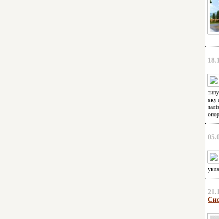
18.
типу
яку 
залі
опор
05.
укла
21.
Сис