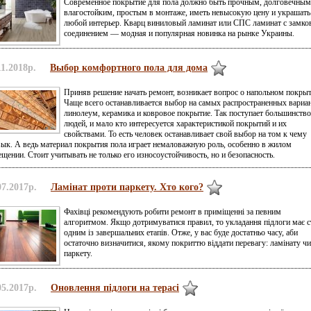
Современное покрытие для пола должно быть прочным, долговечным
влагостойким, простым в монтаже, иметь невысокую цену и украшать
любой интерьер. Кварц виниловый ламинат или СПС ламинат с замк
соединением — модная и популярная новинка на рынке Украины.
11.2018р.
Выбор комфортного пола для дома
Приняв решение начать ремонт, возникает вопрос о напольном покрыт
Чаще всего останавливается выбор на самых распространенных вариан
линолеум, керамика и ковровое покрытие. Так поступает большинство
людей, и мало кто интересуется характеристикой покрытий и их
свойствами. То есть человек останавливает свой выбор на том к чему
ык. А ведь материал покрытия пола играет немаловажную роль, особенно в жилом
щении. Стоит учитывать не только его износоустойчивость, но и безопасность.
07.2017р.
Ламінат проти паркету. Хто кого?
Фахівці рекомендують робити ремонт в приміщенні за певним
алгоритмом. Якщо дотримуватися правил, то укладання підлоги має с
одним із завершальних етапів. Отже, у вас буде достатньо часу, аби
остаточно визначитися, якому покриттю віддати перевагу: ламінату чи
паркету.
05.2017р.
Оновлення підлоги на терасі