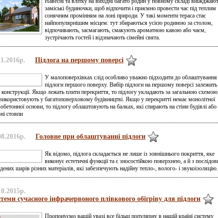
Навесні та влітку на вихідні багато родин у повному складі виїжджают
заміські будиночки, щоб відпочити і приємно провести час під теплим
сонячним промінням на лоні природи. У такі моменти тераса стає
найпопулярнішим місцем: тут збираються усією родиною за столом,
відпочивають, засмагають, смакують ароматною кавою або чаєм,
зустрічають гостей і відзначають сімейні свята.
11.2016р.
Підлога на першому поверсі
У малоповерхівках слід особливо уважно підходити до облаштування
підлоги першого поверху. Вибір підлоги на першому поверсі залежить
 конструкції. Якщо лежать плити перекриття, то підлогу укладають за загальною схемою
використовують у багатоповерховому будівництві. Якщо у перекритті немає монолітної
зобетонної основи, то підлогу облаштовують на балках, які спирають на стіни будівлі або
ні стовпи
08.2016р.
Головне при облаштуванні підлоги
Як відомо, підлога складається не лише із зовнішнього покриття, яке
виконує естетичні функції та є зносостійкою поверхнею, а й з послідов
дених шарів різних матеріалів, які забезпечують надійну тепло-, волого- і звукоізоляцію.
10.2015р.
теми сучасного інфрачервоного плівкового обігріву для підлоги
Пропонуємо вашій увазі все більш популярну в нашій країні систему