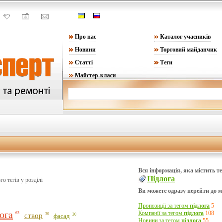
Про нас
Каталог учасників
Новини
Торговий майданчик
Статті
Теги
Майстер-класи
Вся інформація, яка містить те
Підлога
ого тегів у розділі
Ви можете одразу перейти до ма
Пропозиції за тегом
підлога
5
ога
Компанії за тегом
підлога
108
63
створ
30
20
фасад
Новини за тегом
підлога
55