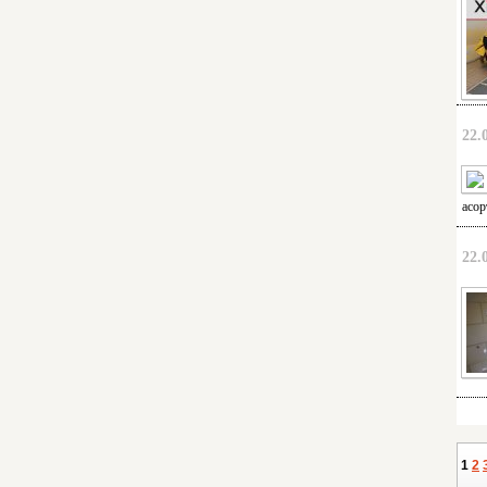
22.
асор
22.
1
2