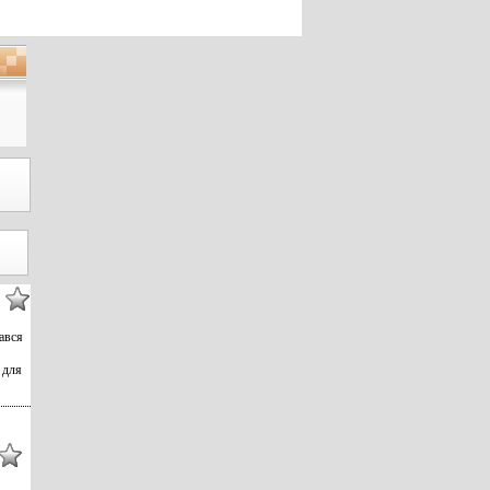
кався
 для