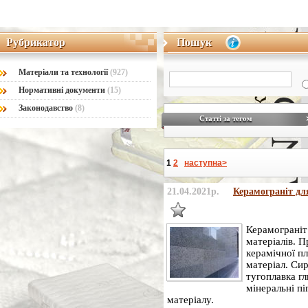
Рубрикатор
Пошук
Рубрикатор
Пошук
Матеріaли та технології
(927)
Нормативні документи
(15)
Законодавство
(8)
Статті за тегом
1
2
наступна>
21.04.2021р.
Керамограніт дл
Керамограніт
матеріалів. П
керамічної п
матеріал. Си
тугоплавка гл
мінеральні пі
матеріалу.