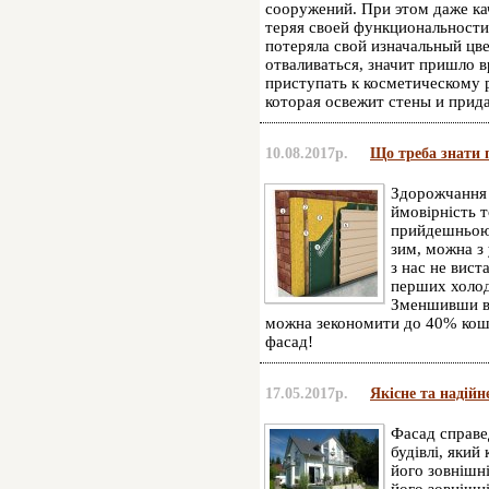
сооружений. При этом даже ка
теряя своей функциональности
потеряла свой изначальный цве
отваливаться, значит пришло 
приступать к косметическому 
которая освежит стены и прид
10.08.2017р.
Що треба знати 
Здорожчання 
ймовірність т
прийдешньою 
зим, можна з
з нас не вист
перших холод
Зменшивши вт
можна зекономити до 40% кошт
фасад!
17.05.2017р.
Якісне та надій
Фасад справе
будівлі, який
його зовнішн