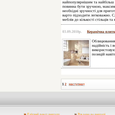
найпопулярнішим та найбільш
повинна бути зручною, максим
необхідні зручності для пригот
варто підходити легковажно. С
меблів до кількості стільців та 
03.09.2010р.
Керамічна плитк
Облицювання 
надійність і 
використовуют
позицій навіт
1
2
наступна>
Елітний пакет порталу
Реклама на порталі