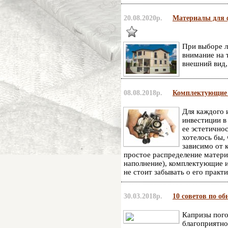
20.08.2020р.
Материалы для 
При выборе л
внимание на т
внешний вид,
08.08.2018р.
Комплектующие 
Для каждого 
инвестиции в
ее эстетично
хотелось бы,
зависимо от 
простое распределение материа
наполнение), комплектующие 
не стоит забывать о его практ
30.03.2018р.
10 советов по о
Капризы пого
благоприятно