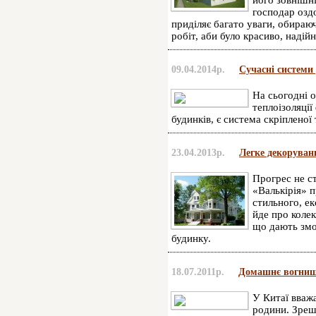
його зовнішн
господар озд
приділяє багато уваги, обираюч
робіт, аби було красиво, надій
09.04.2014р.
Сучасні системи
На сьогодні 
теплоізоляції
будинків, є система скріпленої 
23.04.2013р.
Легке декоруван
Прогрес не ст
«Валькірія» 
стильного, е
йде про коле
що дають змо
будинку.
18.07.2011р.
Домашнє вогнище
У Китаї вваж
родини. Зрешт