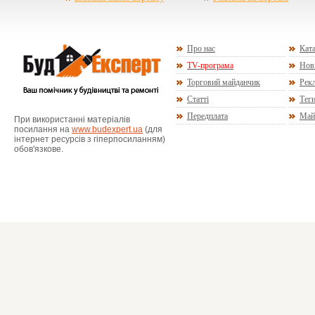
Про нас
Ката
TV-програма
Нов
Торговий майданчик
Рекл
Статті
Тег
Передплата
Май
При використанні матеріалів
посилання на
www.budexpert.ua
(для
інтернет ресурсів з гіперпосиланням)
обов'язкове.