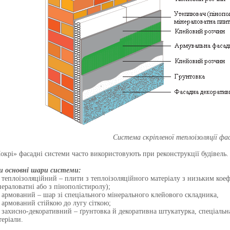
Система скріпленої теплоізоляції фа
окрі» фасадні системи часто використовують при реконструкції будівель.
и основні шари системи:
теплоізоляційний – плити з теплоізоляційного матеріалу з низьким коеф
нераловатні або з пінополістиролу);
армований – шар зі спеціального мінерального клейового складника,
армований стійкою до лугу сіткою;
захисно-декоративний – ґрунтовка й декоративна штукатурка, спеціальн
теріали.