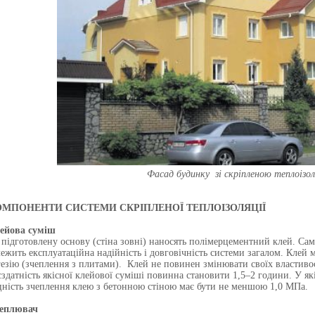
Фасад будинку зі скріпленою теплоізо
ОМПОНЕНТИ СИСТЕМИ СКРІПЛЕНОЇ ТЕПЛОІЗОЛЯЦІЇ
ейова суміш
 підготовлену основу (стіна зовні) наносять полімерцементний клей. Сам
лежить експлуатаційна надійність і довговічність системи загалом. Клей 
гезію (зчеплення з плитами). Клей не повинен змінювати своїх властивос
єздатність якісної клейової суміші повинна становити 1,5–2 години. У як
цність зчеплення клею з бетонною стіною має бути не меншою 1,0 МПа.
еплювач