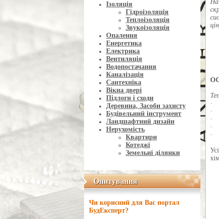
На
Ізоляція
ск
Гідроізоляція
си
Теплоізоляція
ці
Звукоізоляція
Опалення
Енергетика
Електрика
Вентиляція
Водопостачання
Каналізація
О
Сантехніка
Вікна двері
Те
Підлоги і сходи
· 
Деревина, Засоби захисту
· 
Будівельний інструмент
· 
Ландшафтний дизайн
· 
Нерухомість
· 
Квартири
Котеджі
Ус
Земельні ділянки
хі
Опитування
Опитування
Чи корисний для Вас портал
БудЕксперт?