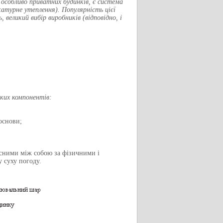
, особливо приватних будинків, є система
катурне утеплення). Популярність цієї
великий вибір виробників (відповідно, і
аких компонентів:
основи;
існими між собою за фізичними і
 суху погоду.