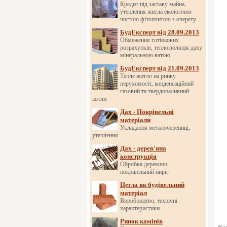
Кредит під заставу майна,
утеплення житла екологічно
чистою фітоплитою з очерету
БудЕксперт від 28.09.2013
Обмеження готівкових
розрахунків, теплоізоляція даху
мінеральною ватою
БудЕксперт від 21.09.2013
Тепле житло на ринку
нерухомості, конденсаційний
газовий та твердопаливний
котли
Дах - Покрівельні
матеріали
Укладання металочерепиці,
утеплення
Дах - дерев'яна
конструкція
Обробка деревини,
покрівельний пиріг
Цегла як будівельний
матеріал
Виробництво, технічні
характеристики
Ринок камінів