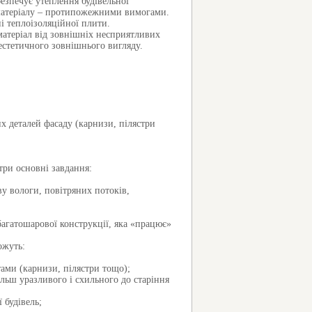
езпечує утеплення будівельної
 матеріалу – протипожежними вимогами.
і теплоізоляційної плити.
матеріал від зовнішніх несприятливих
естетичного зовнішнього вигляду.
х деталей фасаду (карнизи, пілястри
три основні завдання:
у вологи, повітряних потоків,
багатошарової конструкції, яка «працює»
ожуть:
ами (карнизи, пілястри тощо);
льш уразливого і схильного до старіння
 будівель;