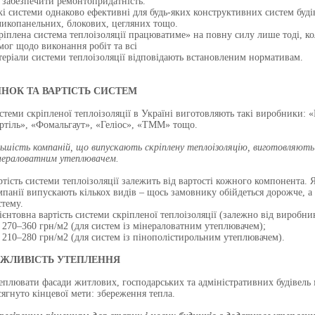
забезпечити ремонтопридатність.
кі системи однаково ефективні для будь-яких конструктивних систем буді
ликопанельних, блокових, цегляних тощо.
ріплена система теплоізоляції працюватиме» на повну силу лише тоді, ко
мог щодо виконання робіт та всі
теріали системи теплоізоляції відповідають встановленим нормативам.
НОК ТА ВАРТІСТЬ СИСТЕМ
стеми скріпленої теплоізоляції в Україні виготовляють такі виробники: 
ртіль», «Фомальгаут», «Геліос», «ТММ» тощо.
льшість компаній, що випускають скріплену теплоізоляцію, виготовляють 
нераловатним утеплювачем.
ртість системи теплоізоляції залежить від вартості кожного компонента. 
мпанії випускають кількох видів – щось замовнику обійдеться дорожче, 
стему.
ієнтовна вартість системи скріпленої теплоізоляції (залежно від виробни
270–360 грн/м2 (для систем із мінераловатним утеплювачем);
210–280 грн/м2 (для систем із пінополістирольним утеплювачем).
АЖЛИВІСТЬ УТЕПЛЕННЯ
еплювати фасади житлових, господарських та адміністративних будівель 
сягнуто кінцевої мети: збереження тепла.