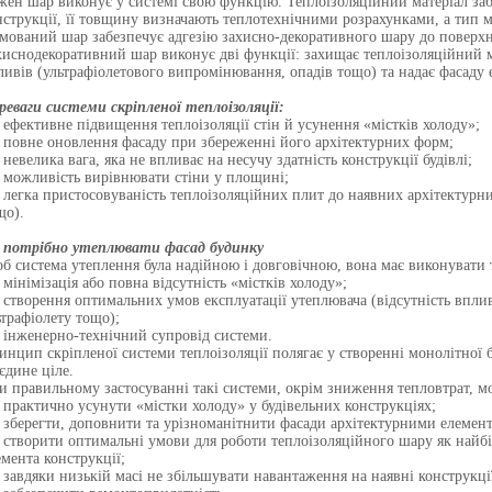
жен шар виконує у системі свою функцію. Теплоізоляційний матеріал заб
нструкції, її товщину визначають теплотехнічними розрахунками, а тип
мований шар забезпечує адгезію захисно-декоративного шару до поверхн
хиснодекоративний шар виконує дві функції: захищає теплоізоляційний 
ливів (ультрафіолетового випромінювання, опадів тощо) та надає фасаду 
реваги системи скріпленої теплоізоляції:
ефективне підвищення теплоізоляції стін й усунення «містків холоду»;
повне оновлення фасаду при збереженні його архітектурних форм;
невелика вага, яка не впливає на несучу здатність конструкції будівлі;
можливість вирівнювати стіни у площині;
легка пристосовуваність теплоізоляційних плит до наявних архітектурни
що).
 потрібно утеплювати фасад будинку
б система утеплення була надійною і довговічною, вона має виконувати 
мінімізація або повна відсутність «містків холоду»;
створення оптимальних умов експлуатації утеплювача (відсутність вплив
ьтрафіолету тощо);
інженерно-технічний супровід системи.
инцип скріпленої системи теплоізоляції полягає у створенні монолітної 
 єдине ціле.
и правильному застосуванні такі системи, окрім зниження тепловтрат, м
практично усунути «містки холоду» у будівельних конструкціях;
зберегти, доповнити та урізноманітнити фасади архітектурними елемент
створити оптимальні умови для роботи теплоізоляційного шару як найбі
емента конструкції;
завдяки низькій масі не збільшувати навантаження на наявні конструкції