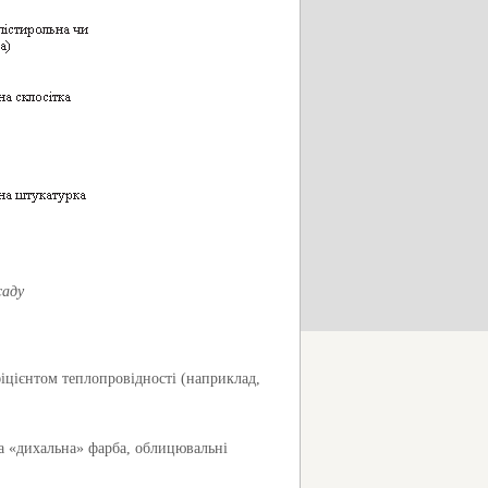
саду
іцієнтом теплопровідності (наприклад,
а «дихальна» фарба, облицювальні