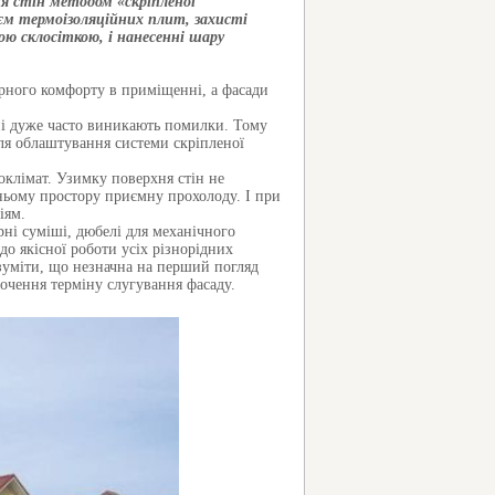
ня стін методом «скріпленої
леєм термоізоляційних плит, захисті
ю склосіткою, і нанесенні шару
урного комфорту в приміщенні, а фасади
нні дуже часто виникають помилки. Тому
для облаштування системи скріпленої
оклімат. Узимку поверхня стін не
шньому простору приємну прохолоду. І при
іям.
рні суміші, дюбелі для механічного
до якісної роботи усіх різнорідних
озуміти, що незначна на перший погляд
очення терміну слугування фасаду.