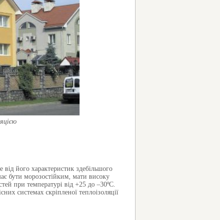
ляцією
е від його характеристик здебільшого
має бути морозостійким, мати високу
тей при температурі від +25 до –30ºС.
існих системах скріпленої теплоізоляції