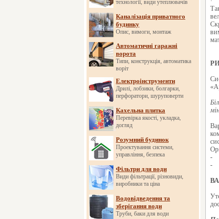
· 
технології, види утеплювачів
Та
Каналізація приватного
ве
будинку
Ск
Опис, вимоги, монтаж
ви
ма
Автоматичні гаражні
ворота
Типи, конструкція, автоматика
РИ
воріт
Си
Електроінструменти
«А
Дрилі, лобзики, болгарки,
перфоратори, шуруповерти
Бі
Кахельна плитка
мі
Перевірка якості, укладка,
догляд
Ва
ко
Розумний будинок
си
Проектування системи,
Ор
управління, безпека
- 
- 
Фільтри для води
Види фільтрації, різновиди,
В
виробники та ціна
Ут
Водовідведення та
до
зберігання води
Труби, баки для води