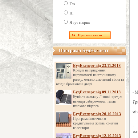
Так
Ні
Я тут вперше
Програма БудЕксперт
Програма БудЕксперт
БудЕксперт від 23.11.2013
Кредит на придбання
нерухомості на вторинному
ринку, металопластикові вікна та
вхідні броньовані двері
БудЕксперт від 09.11.2013
«М
Купівля житла у Львові, кредит
на енергозбереження, тепла
Тр
плівкова підлога
· 
мі
БудЕксперт від 26.10.2013
· 
Програма іпотечного
· 
кредитування житла, сонячні
· 
колектори
ма
БудЕксперт від 12.10.2013