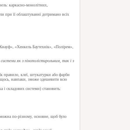
вель: каркасно-монолітних,
ли при її облаштуванні дотримано всіх
«Кнауф», «Хенкель Баутехнік», «Полірем»,
системи як з пінополістирольним, так і з
Як правило, клеї, штукатурки або фарби
а щось, навпаки, зможе здешевити всю
ка і складових системи) становить:
можна по-різному, основне, щоб було