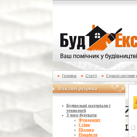
Головна
Статті
Сучасні системи
Важливі рубрики
Важливі рубрики
Будівельні матеріали і
технології
З чого будувати
Фундамент
Стіни
Підлога
Покрівля