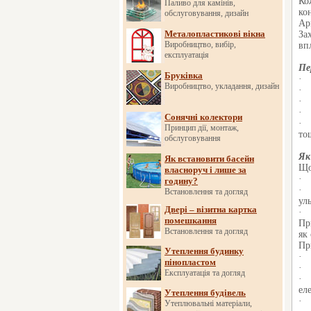
Ко
Паливо для камінів,
ко
обслуговування, дизайн
Ар
Металопластикові вікна
За
Виробництво, вибір,
вп
експлуатація
Пе
Бруківка
· 
Виробництво, укладання, дизайн
· 
· 
· 
Сонячні колектори
· 
Принцип дії, монтаж,
то
обслуговування
Як
Як встановити басейн
Що
власноруч і лише за
· 
годину?
· 
Встановлення та догляд
ул
Двері – візитна картка
· 
помешкання
Пр
Встановлення та догляд
як
Пр
Утеплення будинку
· 
пінопластом
· 
Експлуатація та догляд
· 
ел
Утеплення будівель
· 
Утеплювальні матеріали,