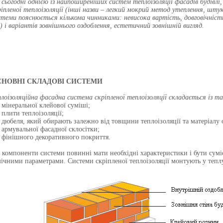
 сьогодні однією із найпоширеніших систем теплоізоляції фасадів будівлі
ріпленої теплоізоляції (інші назви – легкий мокрий метод утеплення, шту
стеми пояснюється кількома чинниками: невисока вартість, довговічність, 
н) і варіантів зовнішнього оздоблення, естетичний зовнішній вигляд.
СНОВНІ СКЛАДОВІ СИСТЕМИ
плоізоляційна фасадна система скріпленої теплоізоляції складається із т
мінеральної клейової суміші;
плити теплоізоляції;
дюбеля, який обирають залежно від товщини теплоізоляції та матеріалу 
армувальної фасадної склосітки;
фінішного декоративного покриття.
і компоненти системи повинні мати необхідні характеристики і бути сум
мічними параметрами. Системи скріпленої теплоізоляції монтують у теплу