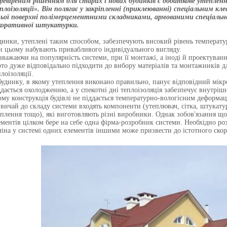
ревіреним рішенням для старих і нових будинків є додаткове утеплен
плоізоляції». Він полягає у закріпленні (приклеюванні) спеціальним к
ньої поверхні полімерцементними складниками, армованими спеціально
коративної штукатурки.
динки, утеплені таким способом, забезпечують високий рівень температ
и цьому набувають привабливого індивідуального вигляду.
зважаючи на популярність системи, при її монтажі, а іноді й проектува
рто дуже відповідально підходити до вибору матеріалів та монтажників 
лоізоляції.
будинку, в якому утеплення виконано правильно, панує відповідний мікр
ддається охолодженню, а у спекотні дні теплоізоляція забезпечує внутрі
ому конструкція будівлі не піддається температурно-вологісним деформац
звичай до складу системи входять компоненти (утеплювач, сітка, штукату
іплення тощо), які виготовляють різні виробники. Однак зобов'язання що
ементів цілком бере на себе одна фірма-розробник системи. Необхідно р
міна у системі одних елементів іншими може призвести до істотного скор